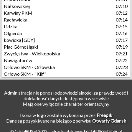
Nałkowskiej
07:10
Karwiny PKM
07:12
Racławicka
07:14
Lidzka
07:15
Olgierda
07:16
Łowicka [GDY]
07:17
Plac Górnośląski
07:19
Zwycięstwa - Wielkopolska
07:21
Nawigatorów
07:22
Orłowo SKM - Orłowska
07:23
Orłowo SKM - "Klif"
07:24
Administracja nie ponosi odpowiedzialności za prawdziwość i
dokładność danych dostępnych w serwisie
Mają one wyłącznie charakter orientacyjny
Ikona w logo została wykonana przez
Freepik
Dane są pozyskiwane na bieżąco z serwisu
Otwarty Gdansk
© CristalBUS.pl 2022 |
adres kontaktowy:
kontakt@cristalbus.pl