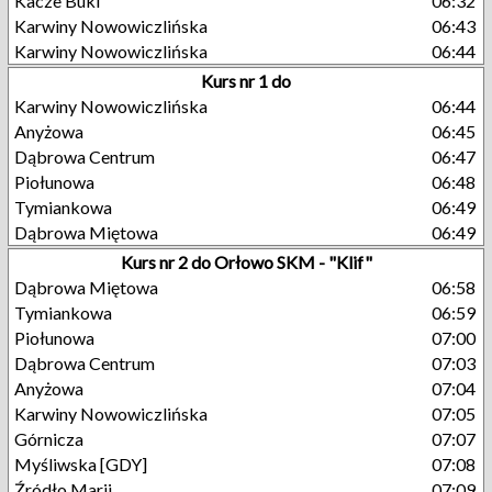
Kacze Buki
06:32
Karwiny Nowowiczlińska
06:43
Karwiny Nowowiczlińska
06:44
Kurs nr 1 do
Karwiny Nowowiczlińska
06:44
Anyżowa
06:45
Dąbrowa Centrum
06:47
Piołunowa
06:48
Tymiankowa
06:49
Dąbrowa Miętowa
06:49
Kurs nr 2 do Orłowo SKM - "Klif"
Dąbrowa Miętowa
06:58
Tymiankowa
06:59
Piołunowa
07:00
Dąbrowa Centrum
07:03
Anyżowa
07:04
Karwiny Nowowiczlińska
07:05
Górnicza
07:07
Myśliwska [GDY]
07:08
Źródło Marii
07:09