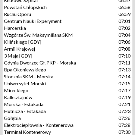
Redłowo Szpital
06:57
Powstań Chłopskich
06:58
Ruchu Oporu
06:59
Centrum Nauki Experyment
07:01
Harcerska
07:02
Wzgórze Św. Maksymiliana SKM
07:04
Kilińskiego [GDY]
07:06
Armii Krajowej
07:08
3 Maja [GDY]
07:10
Gdynia Dworzec Gł. PKP - Morska
07:11
Bpa Okoniewskiego
07:13
Stocznia SKM - Morska
07:14
Uniwersytet Morski
07:15
Mireckiego
07:17
Kalksztajnów
07:19
Morska - Estakada
07:21
Hutnicza - Estakada
07:23
Gołębia
07:26
Elektrociepłownia - Kontenerowa
07:28
Terminal Kontenerowy
07:30