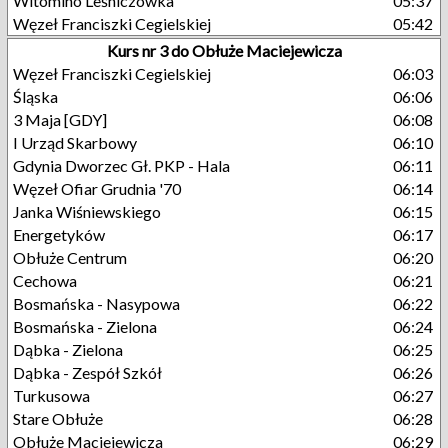
Witomino Leśniczówka
05:37
Węzeł Franciszki Cegielskiej
05:42
Kurs nr 3 do Obłuże Maciejewicza
Węzeł Franciszki Cegielskiej
06:03
Śląska
06:06
3 Maja [GDY]
06:08
I Urząd Skarbowy
06:10
Gdynia Dworzec Gł. PKP - Hala
06:11
Węzeł Ofiar Grudnia '70
06:14
Janka Wiśniewskiego
06:15
Energetyków
06:17
Obłuże Centrum
06:20
Cechowa
06:21
Bosmańska - Nasypowa
06:22
Bosmańska - Zielona
06:24
Dąbka - Zielona
06:25
Dąbka - Zespół Szkół
06:26
Turkusowa
06:27
Stare Obłuże
06:28
Obłuże Maciejewicza
06:29