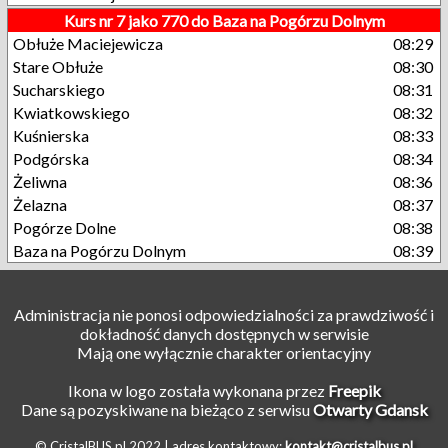
Kurs nr 7 jako 770 do Baza na Pogórzu Dolnym
Obłuże Maciejewicza
08:29
Stare Obłuże
08:30
Sucharskiego
08:31
Kwiatkowskiego
08:32
Kuśnierska
08:33
Podgórska
08:34
Żeliwna
08:36
Żelazna
08:37
Pogórze Dolne
08:38
Baza na Pogórzu Dolnym
08:39
Administracja nie ponosi odpowiedzialności za prawdziwość i
dokładność danych dostępnych w serwisie
Mają one wyłącznie charakter orientacyjny
Ikona w logo została wykonana przez
Freepik
Dane są pozyskiwane na bieżąco z serwisu
Otwarty Gdansk
© CristalBUS.pl 2022 |
adres kontaktowy:
kontakt@cristalbus.pl