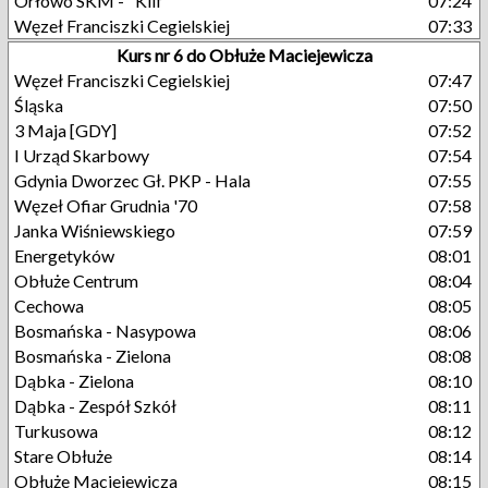
Orłowo SKM - "Klif"
07:24
Węzeł Franciszki Cegielskiej
07:33
Kurs nr 6 do Obłuże Maciejewicza
Węzeł Franciszki Cegielskiej
07:47
Śląska
07:50
3 Maja [GDY]
07:52
I Urząd Skarbowy
07:54
Gdynia Dworzec Gł. PKP - Hala
07:55
Węzeł Ofiar Grudnia '70
07:58
Janka Wiśniewskiego
07:59
Energetyków
08:01
Obłuże Centrum
08:04
Cechowa
08:05
Bosmańska - Nasypowa
08:06
Bosmańska - Zielona
08:08
Dąbka - Zielona
08:10
Dąbka - Zespół Szkół
08:11
Turkusowa
08:12
Stare Obłuże
08:14
Obłuże Maciejewicza
08:15