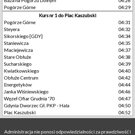
Baza na Pogórzu Dolnym
04:26
Pogórze Górne
04:29
Kurs nr 1 do Plac Kaszubski
Pogórze Górne
04:31
Steyera
04:32
Sikorskiego [GDY]
04:34
Staniewicza
04:35
Maciejewicza
04:37
Stare Obłuże
04:38
Sucharskiego
04:39
Kwiatkowskiego
04:40
Obłuże Centrum
04:42
Energetyków
04:44
Janka Wiśniewskiego
04:46
Węzeł Ofiar Grudnia '70
04:47
Gdynia Dworzec Gł. PKP - Hala
04:50
Plac Kaszubski
04:52
Administracja nie ponosi odpowiedzialności za prawdziwość i