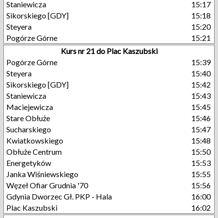
Staniewicza
15:17
Sikorskiego [GDY]
15:18
Steyera
15:20
Pogórze Górne
15:21
Kurs nr 21 do Plac Kaszubski
Pogórze Górne
15:39
Steyera
15:40
Sikorskiego [GDY]
15:42
Staniewicza
15:43
Maciejewicza
15:45
Stare Obłuże
15:46
Sucharskiego
15:47
Kwiatkowskiego
15:48
Obłuże Centrum
15:50
Energetyków
15:53
Janka Wiśniewskiego
15:55
Węzeł Ofiar Grudnia '70
15:56
Gdynia Dworzec Gł. PKP - Hala
16:00
Plac Kaszubski
16:02