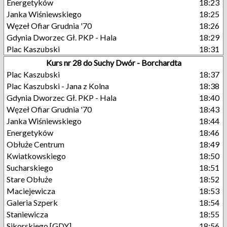
Energetyków
18:23
Janka Wiśniewskiego
18:25
Węzeł Ofiar Grudnia '70
18:26
Gdynia Dworzec Gł. PKP - Hala
18:29
Plac Kaszubski
18:31
Kurs nr 28 do Suchy Dwór - Borchardta
Plac Kaszubski
18:37
Plac Kaszubski - Jana z Kolna
18:38
Gdynia Dworzec Gł. PKP - Hala
18:40
Węzeł Ofiar Grudnia '70
18:43
Janka Wiśniewskiego
18:44
Energetyków
18:46
Obłuże Centrum
18:49
Kwiatkowskiego
18:50
Sucharskiego
18:51
Stare Obłuże
18:52
Maciejewicza
18:53
Galeria Szperk
18:54
Staniewicza
18:55
Sikorskiego [GDY]
18:56