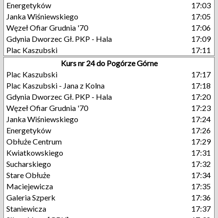
Energetyków
17:03
Janka Wiśniewskiego
17:05
Węzeł Ofiar Grudnia '70
17:06
Gdynia Dworzec Gł. PKP - Hala
17:09
Plac Kaszubski
17:11
Kurs nr 24 do Pogórze Górne
Plac Kaszubski
17:17
Plac Kaszubski - Jana z Kolna
17:18
Gdynia Dworzec Gł. PKP - Hala
17:20
Węzeł Ofiar Grudnia '70
17:23
Janka Wiśniewskiego
17:24
Energetyków
17:26
Obłuże Centrum
17:29
Kwiatkowskiego
17:31
Sucharskiego
17:32
Stare Obłuże
17:34
Maciejewicza
17:35
Galeria Szperk
17:36
Staniewicza
17:37