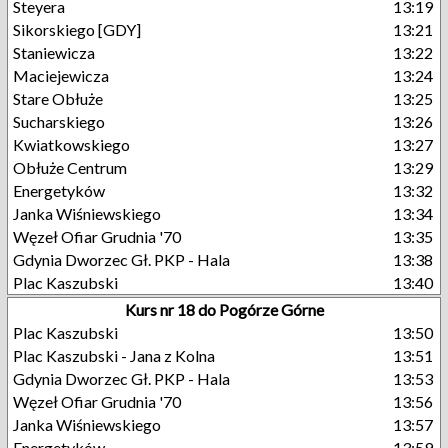
Steyera
13:19
Sikorskiego [GDY]
13:21
Staniewicza
13:22
Maciejewicza
13:24
Stare Obłuże
13:25
Sucharskiego
13:26
Kwiatkowskiego
13:27
Obłuże Centrum
13:29
Energetyków
13:32
Janka Wiśniewskiego
13:34
Węzeł Ofiar Grudnia '70
13:35
Gdynia Dworzec Gł. PKP - Hala
13:38
Plac Kaszubski
13:40
Kurs nr 18 do Pogórze Górne
Plac Kaszubski
13:50
Plac Kaszubski - Jana z Kolna
13:51
Gdynia Dworzec Gł. PKP - Hala
13:53
Węzeł Ofiar Grudnia '70
13:56
Janka Wiśniewskiego
13:57
Energetyków
13:59