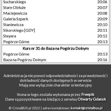
Sucharskiego
20:06
Stare Obłuże
20:07
Maciejewicza
20:08
Galeria Szperk
20:09
Staniewicza
20:10
Sikorskiego [GDY]
20:11
Steyera
20:12
Pogórze Górne
20:13
Kurs nr 31 do Baza na Pogórzu Dolnym
Pogórze Górne
20:13
Baza na Pogórzu Dolnym
20:16
Administracja nie ponosi odpowiedzialności za prawdziwość i
dokładność danych dostępnych w serwisie
Mają one wyłącznie charakter orientacyjny
Ikona w logo została wykonana przez
Freepik
Dane są pozyskiwane na bieżąco z serwisu
Otwarty Gdansk
© CristalBUS.pl 2022 |
adres kontaktowy:
kontakt@cristalbus.pl