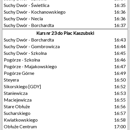
Suchy Dwór - Świetlica
16:35
Suchy Dwór - Kochanowskiego
16:36
Suchy Dwór - Necla
16:36
Suchy Dwór - Borchardta
16:37
Kurs nr 23 do Plac Kaszubski
Suchy Dwór - Borchardta
16:43
Suchy Dwór - Gombrowicza
16:44
Suchy Dwór - Szkolna
16:45
Pogórze - Szkolna
16:46
Pogórze - Majakowskiego
16:47
Pogórze Górne
16:49
Steyera
16:50
Sikorskiego [GDY]
16:52
Staniewicza
16:53
Maciejewicza
16:55
Stare Obłuże
16:56
Sucharskiego
16:57
Kwiatkowskiego
16:58
Obłuże Centrum
17:00