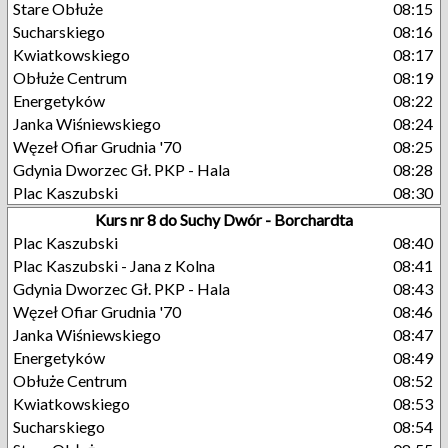
Stare Obłuże
08:15
Sucharskiego
08:16
Kwiatkowskiego
08:17
Obłuże Centrum
08:19
Energetyków
08:22
Janka Wiśniewskiego
08:24
Węzeł Ofiar Grudnia '70
08:25
Gdynia Dworzec Gł. PKP - Hala
08:28
Plac Kaszubski
08:30
Kurs nr 8 do Suchy Dwór - Borchardta
Plac Kaszubski
08:40
Plac Kaszubski - Jana z Kolna
08:41
Gdynia Dworzec Gł. PKP - Hala
08:43
Węzeł Ofiar Grudnia '70
08:46
Janka Wiśniewskiego
08:47
Energetyków
08:49
Obłuże Centrum
08:52
Kwiatkowskiego
08:53
Sucharskiego
08:54