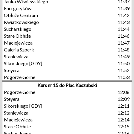
Janka Wiśniewskiego
11:37
Energetyków
11:39
Obłuże Centrum
11:42
Kwiatkowskiego
11:43
Sucharskiego
11:44
Stare Obłuże
11:46
Maciejewicza
11:47
Galeria Szperk
11:48
Staniewicza
11:49
Sikorskiego [GDY]
11:50
Steyera
11:52
Pogórze Górne
11:53
Kurs nr 15 do Plac Kaszubski
Pogórze Górne
12:08
Steyera
12:09
Sikorskiego [GDY]
12:11
Staniewicza
12:12
Maciejewicza
12:14
Stare Obłuże
12:15
Sucharskiego
12:16