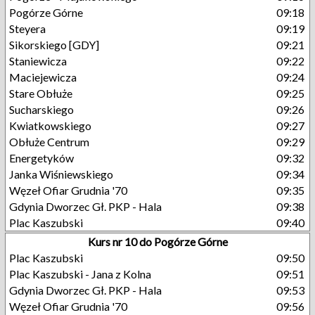
Pogórze Górne
09:18
Steyera
09:19
Sikorskiego [GDY]
09:21
Staniewicza
09:22
Maciejewicza
09:24
Stare Obłuże
09:25
Sucharskiego
09:26
Kwiatkowskiego
09:27
Obłuże Centrum
09:29
Energetyków
09:32
Janka Wiśniewskiego
09:34
Węzeł Ofiar Grudnia '70
09:35
Gdynia Dworzec Gł. PKP - Hala
09:38
Plac Kaszubski
09:40
Kurs nr 10 do Pogórze Górne
Plac Kaszubski
09:50
Plac Kaszubski - Jana z Kolna
09:51
Gdynia Dworzec Gł. PKP - Hala
09:53
Węzeł Ofiar Grudnia '70
09:56