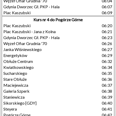
Węzeł Ofiar Grudnia '70
06:04
Gdynia Dworzec Gł. PKP - Hala
06:07
Plac Kaszubski
06:09
Kurs nr 4 do Pogórze Górne
Plac Kaszubski
06:20
Plac Kaszubski - Jana z Kolna
06:21
Gdynia Dworzec Gł. PKP - Hala
06:23
Węzeł Ofiar Grudnia '70
06:26
Janka Wiśniewskiego
06:27
Energetyków
06:29
Obłuże Centrum
06:32
Kwiatkowskiego
06:34
Sucharskiego
06:35
Stare Obłuże
06:36
Maciejewicza
06:37
Galeria Szperk
06:38
Staniewicza
06:39
Sikorskiego [GDY]
06:40
Steyera
06:41
Pogórze Górne
06:42