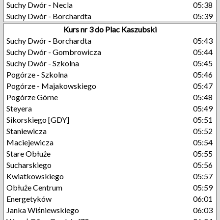
Suchy Dwór - Necla
05:38
Suchy Dwór - Borchardta
05:39
Kurs nr 3 do Plac Kaszubski
Suchy Dwór - Borchardta
05:43
Suchy Dwór - Gombrowicza
05:44
Suchy Dwór - Szkolna
05:45
Pogórze - Szkolna
05:46
Pogórze - Majakowskiego
05:47
Pogórze Górne
05:48
Steyera
05:49
Sikorskiego [GDY]
05:51
Staniewicza
05:52
Maciejewicza
05:54
Stare Obłuże
05:55
Sucharskiego
05:56
Kwiatkowskiego
05:57
Obłuże Centrum
05:59
Energetyków
06:01
Janka Wiśniewskiego
06:03