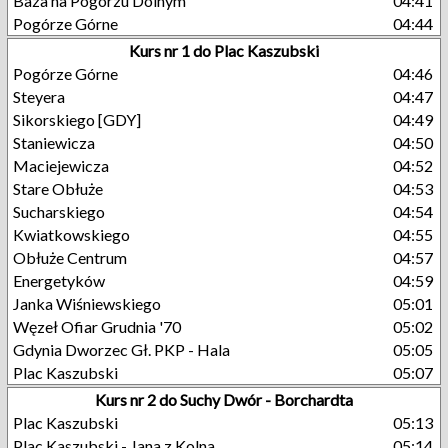
Baza na Pogórzu Dolnym
04:41
Pogórze Górne
04:44
Kurs nr 1 do Plac Kaszubski
Pogórze Górne
04:46
Steyera
04:47
Sikorskiego [GDY]
04:49
Staniewicza
04:50
Maciejewicza
04:52
Stare Obłuże
04:53
Sucharskiego
04:54
Kwiatkowskiego
04:55
Obłuże Centrum
04:57
Energetyków
04:59
Janka Wiśniewskiego
05:01
Węzeł Ofiar Grudnia '70
05:02
Gdynia Dworzec Gł. PKP - Hala
05:05
Plac Kaszubski
05:07
Kurs nr 2 do Suchy Dwór - Borchardta
Plac Kaszubski
05:13
Plac Kaszubski - Jana z Kolna
05:14