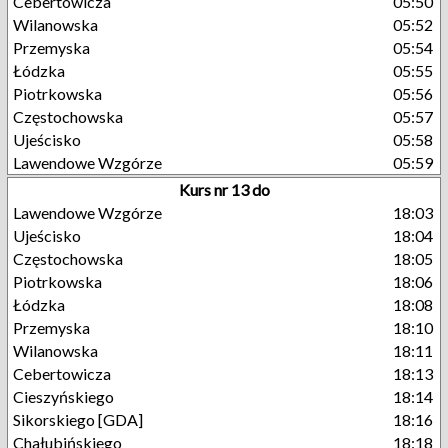
Cebertowicza
05:50
Wilanowska
05:52
Przemyska
05:54
Łódzka
05:55
Piotrkowska
05:56
Częstochowska
05:57
Ujeścisko
05:58
Lawendowe Wzgórze
05:59
Kurs nr 13 do
Lawendowe Wzgórze
18:03
Ujeścisko
18:04
Częstochowska
18:05
Piotrkowska
18:06
Łódzka
18:08
Przemyska
18:10
Wilanowska
18:11
Cebertowicza
18:13
Cieszyńskiego
18:14
Sikorskiego [GDA]
18:16
Chałubińskiego
18:18