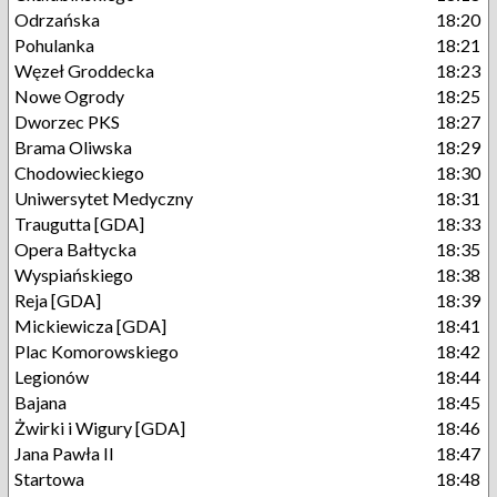
Odrzańska
18:20
Pohulanka
18:21
Węzeł Groddecka
18:23
Nowe Ogrody
18:25
Dworzec PKS
18:27
Brama Oliwska
18:29
Chodowieckiego
18:30
Uniwersytet Medyczny
18:31
Traugutta [GDA]
18:33
Opera Bałtycka
18:35
Wyspiańskiego
18:38
Reja [GDA]
18:39
Mickiewicza [GDA]
18:41
Plac Komorowskiego
18:42
Legionów
18:44
Bajana
18:45
Żwirki i Wigury [GDA]
18:46
Jana Pawła II
18:47
Startowa
18:48