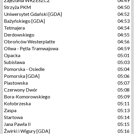
Zajezdnia WRZESZCZ
04:49
Strzyża PKM
04:50
Uniwersytet Gdański [GDA]
04:52
Bażyńskiego [GDA]
04:53
Tetmajera
04:54
Derdowskiego
04:55
Obrońców Westerplatte
04:56
Oliwa - Pętla Tramwajowa
04:59
Opacka
05:01
Subisława
05:03
Pomorska - Osiedle
05:04
Pomorska [GDA]
05:06
Piastowska
05:07
Czerwony Dwór
05:08
Bora-Komorowskiego
05:09
Kołobrzeska
05:11
Zaspa
05:13
Startowa
05:14
Jana Pawła II
05:15
Żwirki i Wigury [GDA]
05:16