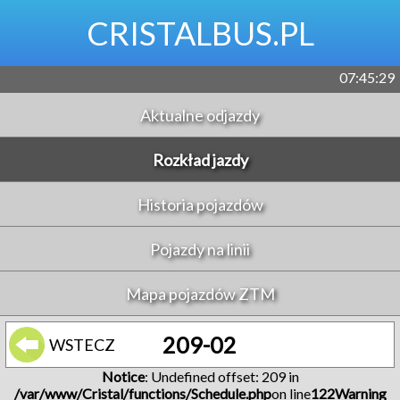
CRISTALBUS.PL
07:45:29
Aktualne odjazdy
Rozkład jazdy
Historia pojazdów
Pojazdy na linii
Mapa pojazdów ZTM
209-02
WSTECZ
Notice
: Undefined offset: 209 in
/var/www/Cristal/functions/Schedule.php
on line
122
Warning