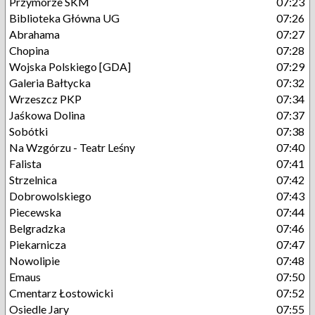
Przymorze SKM
07:23
Biblioteka Główna UG
07:26
Abrahama
07:27
Chopina
07:28
Wojska Polskiego [GDA]
07:29
Galeria Bałtycka
07:32
Wrzeszcz PKP
07:34
Jaśkowa Dolina
07:37
Sobótki
07:38
Na Wzgórzu - Teatr Leśny
07:40
Falista
07:41
Strzelnica
07:42
Dobrowolskiego
07:43
Piecewska
07:44
Belgradzka
07:46
Piekarnicza
07:47
Nowolipie
07:48
Emaus
07:50
Cmentarz Łostowicki
07:52
Osiedle Jary
07:55