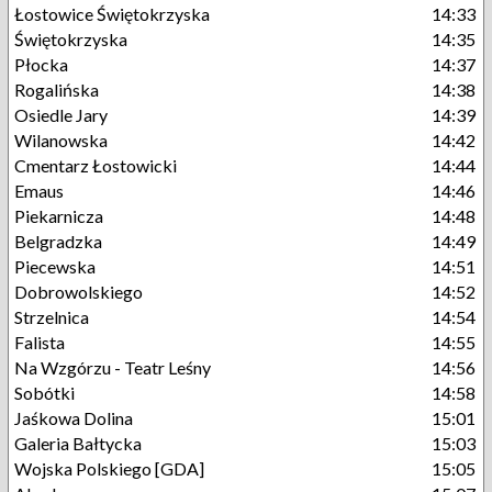
Łostowice Świętokrzyska
14:33
Świętokrzyska
14:35
Płocka
14:37
Rogalińska
14:38
Osiedle Jary
14:39
Wilanowska
14:42
Cmentarz Łostowicki
14:44
Emaus
14:46
Piekarnicza
14:48
Belgradzka
14:49
Piecewska
14:51
Dobrowolskiego
14:52
Strzelnica
14:54
Falista
14:55
Na Wzgórzu - Teatr Leśny
14:56
Sobótki
14:58
Jaśkowa Dolina
15:01
Galeria Bałtycka
15:03
Wojska Polskiego [GDA]
15:05