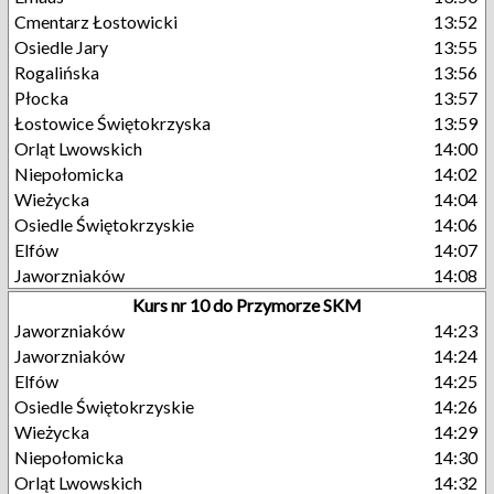
Cmentarz Łostowicki
13:52
Osiedle Jary
13:55
Rogalińska
13:56
Płocka
13:57
Łostowice Świętokrzyska
13:59
Orląt Lwowskich
14:00
Niepołomicka
14:02
Wieżycka
14:04
Osiedle Świętokrzyskie
14:06
Elfów
14:07
Jaworzniaków
14:08
Kurs nr 10 do Przymorze SKM
Jaworzniaków
14:23
Jaworzniaków
14:24
Elfów
14:25
Osiedle Świętokrzyskie
14:26
Wieżycka
14:29
Niepołomicka
14:30
Orląt Lwowskich
14:32