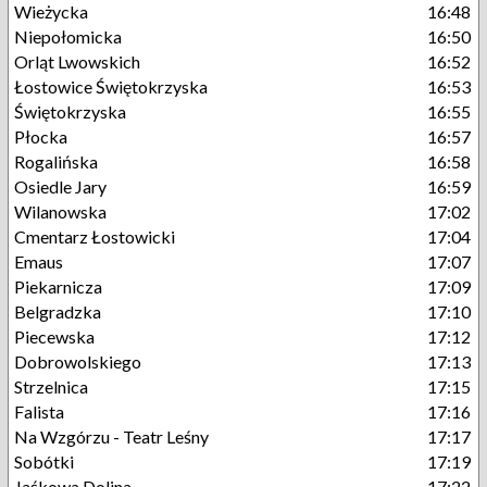
Wieżycka
16:48
Niepołomicka
16:50
Orląt Lwowskich
16:52
Łostowice Świętokrzyska
16:53
Świętokrzyska
16:55
Płocka
16:57
Rogalińska
16:58
Osiedle Jary
16:59
Wilanowska
17:02
Cmentarz Łostowicki
17:04
Emaus
17:07
Piekarnicza
17:09
Belgradzka
17:10
Piecewska
17:12
Dobrowolskiego
17:13
Strzelnica
17:15
Falista
17:16
Na Wzgórzu - Teatr Leśny
17:17
Sobótki
17:19
Jaśkowa Dolina
17:22