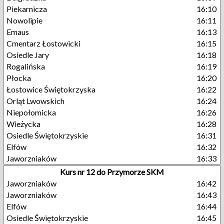
Piekarnicza
16:10
Nowolipie
16:11
Emaus
16:13
Cmentarz Łostowicki
16:15
Osiedle Jary
16:18
Rogalińska
16:19
Płocka
16:20
Łostowice Świętokrzyska
16:22
Orląt Lwowskich
16:24
Niepołomicka
16:26
Wieżycka
16:28
Osiedle Świętokrzyskie
16:31
Elfów
16:32
Jaworzniaków
16:33
Kurs nr 12 do Przymorze SKM
Jaworzniaków
16:42
Jaworzniaków
16:43
Elfów
16:44
Osiedle Świętokrzyskie
16:45