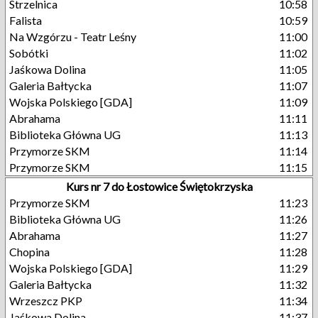
Strzelnica
10:58
Falista
10:59
Na Wzgórzu - Teatr Leśny
11:00
Sobótki
11:02
Jaśkowa Dolina
11:05
Galeria Bałtycka
11:07
Wojska Polskiego [GDA]
11:09
Abrahama
11:11
Biblioteka Główna UG
11:13
Przymorze SKM
11:14
Przymorze SKM
11:15
Kurs nr 7 do Łostowice Świętokrzyska
Przymorze SKM
11:23
Biblioteka Główna UG
11:26
Abrahama
11:27
Chopina
11:28
Wojska Polskiego [GDA]
11:29
Galeria Bałtycka
11:32
Wrzeszcz PKP
11:34
Jaśkowa Dolina
11:37