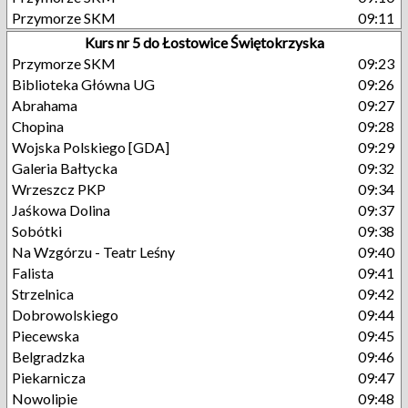
Przymorze SKM
09:11
Kurs nr 5 do Łostowice Świętokrzyska
Przymorze SKM
09:23
Biblioteka Główna UG
09:26
Abrahama
09:27
Chopina
09:28
Wojska Polskiego [GDA]
09:29
Galeria Bałtycka
09:32
Wrzeszcz PKP
09:34
Jaśkowa Dolina
09:37
Sobótki
09:38
Na Wzgórzu - Teatr Leśny
09:40
Falista
09:41
Strzelnica
09:42
Dobrowolskiego
09:44
Piecewska
09:45
Belgradzka
09:46
Piekarnicza
09:47
Nowolipie
09:48