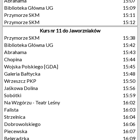
Abrahama
15:07
Biblioteka Główna UG
15:09
Przymorze SKM
15:11
Przymorze SKM
15:12
Kurs nr 11 do Jaworzniaków
Przymorze SKM
15:38
Biblioteka Główna UG
15:42
Abrahama
15:43
Chopina
15:44
Wojska Polskiego [GDA]
15:45
Galeria Bałtycka
15:48
Wrzeszcz PKP
15:50
Jaśkowa Dolina
15:56
Sobótki
15:59
Na Wzgórzu - Teatr Leśny
16:02
Falista
16:03
Strzelnica
16:04
Dobrowolskiego
16:06
Piecewska
16:07
Belgradzka
16:09