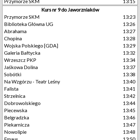
Przymorze SKM
13:15
Kurs nr 9 do Jaworzniaków
Przymorze SKM
13:23
Biblioteka Główna UG
13:26
Abrahama
13:27
Chopina
13:28
Wojska Polskiego [GDA]
13:29
Galeria Bałtycka
13:32
Wrzeszcz PKP
13:34
Jaśkowa Dolina
13:37
Sobótki
13:38
Na Wzgórzu - Teatr Leśny
13:40
Falista
13:41
Strzelnica
13:42
Dobrowolskiego
13:44
Piecewska
13:45
Belgradzka
13:46
Piekarnicza
13:47
Nowolipie
13:48
Emaus
13:50