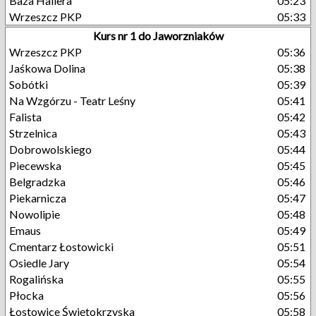
Baza Hallera
05:23
Wrzeszcz PKP
05:33
Kurs nr 1 do Jaworzniaków
Wrzeszcz PKP
05:36
Jaśkowa Dolina
05:38
Sobótki
05:39
Na Wzgórzu - Teatr Leśny
05:41
Falista
05:42
Strzelnica
05:43
Dobrowolskiego
05:44
Piecewska
05:45
Belgradzka
05:46
Piekarnicza
05:47
Nowolipie
05:48
Emaus
05:49
Cmentarz Łostowicki
05:51
Osiedle Jary
05:54
Rogalińska
05:55
Płocka
05:56
Łostowice Świętokrzyska
05:58