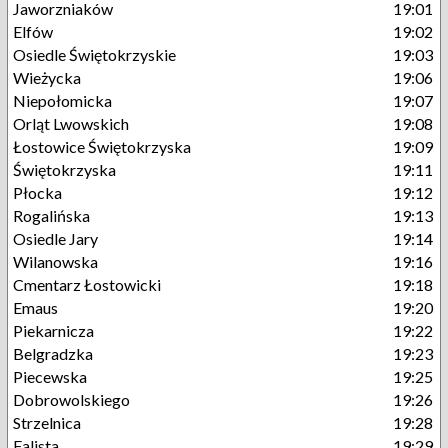
Jaworzniaków
19:01
Elfów
19:02
Osiedle Świętokrzyskie
19:03
Wieżycka
19:06
Niepołomicka
19:07
Orląt Lwowskich
19:08
Łostowice Świętokrzyska
19:09
Świętokrzyska
19:11
Płocka
19:12
Rogalińska
19:13
Osiedle Jary
19:14
Wilanowska
19:16
Cmentarz Łostowicki
19:18
Emaus
19:20
Piekarnicza
19:22
Belgradzka
19:23
Piecewska
19:25
Dobrowolskiego
19:26
Strzelnica
19:28
Falista
19:29