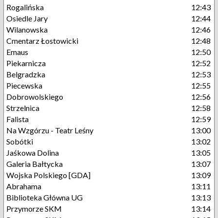
Rogalińska
12:43
Osiedle Jary
12:44
Wilanowska
12:46
Cmentarz Łostowicki
12:48
Emaus
12:50
Piekarnicza
12:52
Belgradzka
12:53
Piecewska
12:55
Dobrowolskiego
12:56
Strzelnica
12:58
Falista
12:59
Na Wzgórzu - Teatr Leśny
13:00
Sobótki
13:02
Jaśkowa Dolina
13:05
Galeria Bałtycka
13:07
Wojska Polskiego [GDA]
13:09
Abrahama
13:11
Biblioteka Główna UG
13:13
Przymorze SKM
13:14