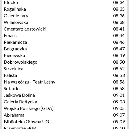
Płocka
08:34
Rogalińska
08:35
Osiedle Jary
08:36
Wilanowska
08:38
Cmentarz Łostowicki
08:41
Emaus
08:44
Piekarnicza
08:46
Belgradzka
08:47
Piecewska
08:49
Dobrowolskiego
08:50
Strzelnica
08:52
Falista
08:53
Na Wzgórzu - Teatr Leśny
08:56
Sobótki
08:58
Jaśkowa Dolina
09:01
Galeria Bałtycka
09:03
Wojska Polskiego [GDA]
09:05
Abrahama
09:07
Biblioteka Główna UG
09:09
Przymorze SKM
09:10