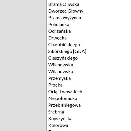
Brama Oliwska
Dworzec Główny
Brama Wyżynna
Pohulanka
Odrzańska
Drwęcka
Chałubińskiego
Sikorskiego [GDA]
Cieszyńskiego
Wilanowska
Wilanowska
Przemyska
Płocka
Orląt Lwowskich
Niepołomicka
Przebiśniegowa
Srebrna
Knyszyńska
Kolorowa