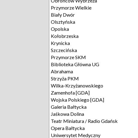
Obrońców Wybrzeża
Przymorze Wielkie
Biały Dwór
Olsztyńska
Opolska
Kołobrzeska
Krynicka
Szczecińska
Przymorze SKM
Biblioteka Główna UG
Abrahama
Strzyża PKM
Wilka-Krzyżanowskiego
Zamenhofa [GDA]
Wojska Polskiego [GDA]
Galeria Bałtycka
Jaśkowa Dolina
Teatr Miniatura / Radio Gdańsk
Opera Bałtycka
Uniwersytet Medyczny