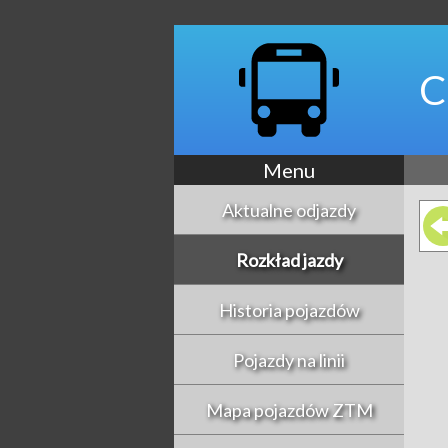
C
Menu
Aktualne odjazdy
Rozkład jazdy
Historia pojazdów
Pojazdy na linii
Mapa pojazdów ZTM