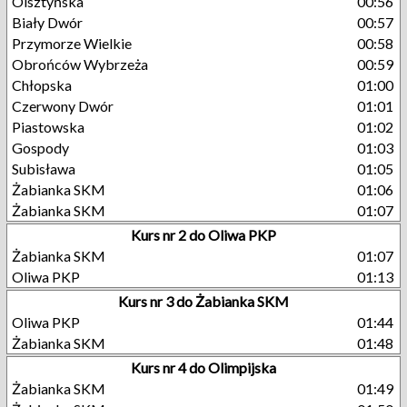
Olsztyńska
00:56
Biały Dwór
00:57
Przymorze Wielkie
00:58
Obrońców Wybrzeża
00:59
Chłopska
01:00
Czerwony Dwór
01:01
Piastowska
01:02
Gospody
01:03
Subisława
01:05
Żabianka SKM
01:06
Żabianka SKM
01:07
Kurs nr 2 do Oliwa PKP
Żabianka SKM
01:07
Oliwa PKP
01:13
Kurs nr 3 do Żabianka SKM
Oliwa PKP
01:44
Żabianka SKM
01:48
Kurs nr 4 do Olimpijska
Żabianka SKM
01:49