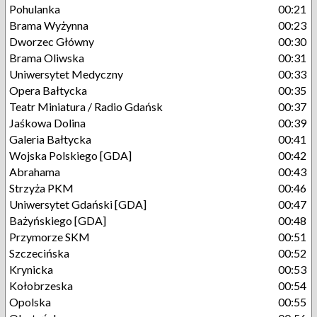
Pohulanka
00:21
Brama Wyżynna
00:23
Dworzec Główny
00:30
Brama Oliwska
00:31
Uniwersytet Medyczny
00:33
Opera Bałtycka
00:35
Teatr Miniatura / Radio Gdańsk
00:37
Jaśkowa Dolina
00:39
Galeria Bałtycka
00:41
Wojska Polskiego [GDA]
00:42
Abrahama
00:43
Strzyża PKM
00:46
Uniwersytet Gdański [GDA]
00:47
Bażyńskiego [GDA]
00:48
Przymorze SKM
00:51
Szczecińska
00:52
Krynicka
00:53
Kołobrzeska
00:54
Opolska
00:55