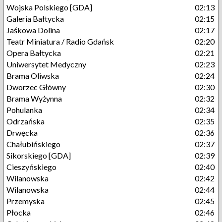
Wojska Polskiego [GDA]
02:13
Galeria Bałtycka
02:15
Jaśkowa Dolina
02:17
Teatr Miniatura / Radio Gdańsk
02:20
Opera Bałtycka
02:21
Uniwersytet Medyczny
02:23
Brama Oliwska
02:24
Dworzec Główny
02:30
Brama Wyżynna
02:32
Pohulanka
02:34
Odrzańska
02:35
Drwęcka
02:36
Chałubińskiego
02:37
Sikorskiego [GDA]
02:39
Cieszyńskiego
02:40
Wilanowska
02:42
Wilanowska
02:44
Przemyska
02:45
Płocka
02:46