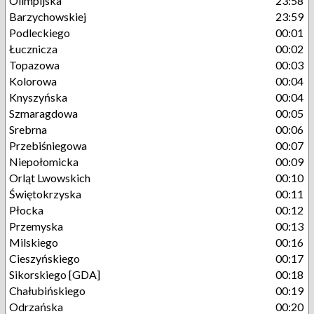
Olimpijska
23:58
Barzychowskiej
23:59
Podleckiego
00:01
Łucznicza
00:02
Topazowa
00:03
Kolorowa
00:04
Knyszyńska
00:04
Szmaragdowa
00:05
Srebrna
00:06
Przebiśniegowa
00:07
Niepołomicka
00:09
Orląt Lwowskich
00:10
Świętokrzyska
00:11
Płocka
00:12
Przemyska
00:13
Milskiego
00:16
Cieszyńskiego
00:17
Sikorskiego [GDA]
00:18
Chałubińskiego
00:19
Odrzańska
00:20