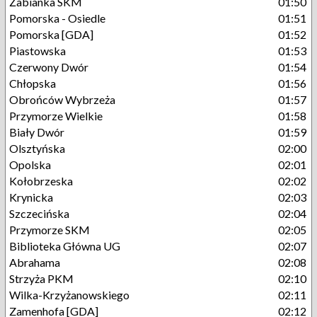
Żabianka SKM
01:50
Pomorska - Osiedle
01:51
Pomorska [GDA]
01:52
Piastowska
01:53
Czerwony Dwór
01:54
Chłopska
01:56
Obrońców Wybrzeża
01:57
Przymorze Wielkie
01:58
Biały Dwór
01:59
Olsztyńska
02:00
Opolska
02:01
Kołobrzeska
02:02
Krynicka
02:03
Szczecińska
02:04
Przymorze SKM
02:05
Biblioteka Główna UG
02:07
Abrahama
02:08
Strzyża PKM
02:10
Wilka-Krzyżanowskiego
02:11
Zamenhofa [GDA]
02:12