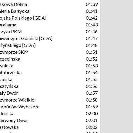
śkowa Dolina
01:39
leria Bałtycka
01:41
jska Polskiego [GDA]
01:42
brahama
01:43
rzyża PKM
01:46
iwersytet Gdański [GDA]
01:47
żyńskiego [GDA]
01:48
rzymorze SKM
01:51
czecińska
01:52
ynicka
01:53
łobrzeska
01:54
polska
01:55
sztyńska
01:56
ały Dwór
01:57
zymorze Wielkie
01:58
brońców Wybrzeża
01:59
łopska
02:00
zerwony Dwór
02:01
astowska
02:02