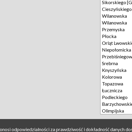
Sikorskiego [
Cieszyńskiego
Wilanowska
Wilanowska
Przemyska
Płocka
Orląt Lwowski
Niepołomicka
Przebiśniego
Srebrna
Knyszyńska
Kolorowa
Topazowa
Łucznicza
Podleckiego
Barzychowski
Olimpijska
ponosi odpowiedzialności za prawdziwość i dokładność danych do