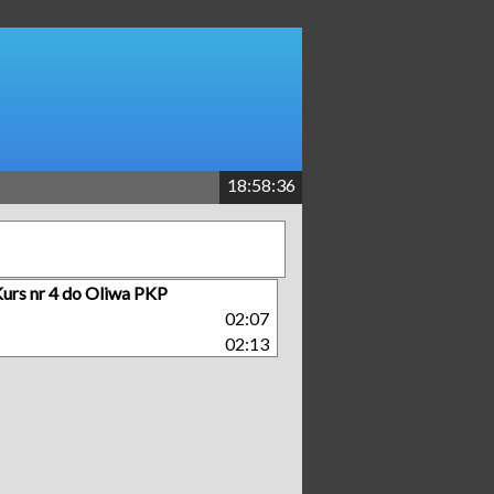
18:58:36
urs nr 4 do Oliwa PKP
M
02:07
02:13