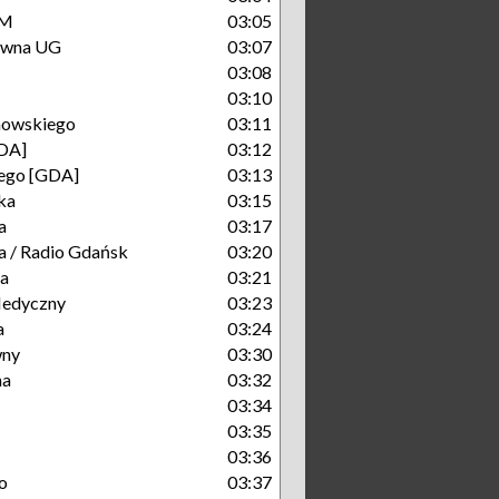
KM
03:05
łówna UG
03:07
03:08
03:10
nowskiego
03:11
DA]
03:12
iego [GDA]
03:13
ka
03:15
a
03:17
a / Radio Gdańsk
03:20
ka
03:21
Medyczny
03:23
a
03:24
wny
03:30
na
03:32
03:34
03:35
03:36
o
03:37