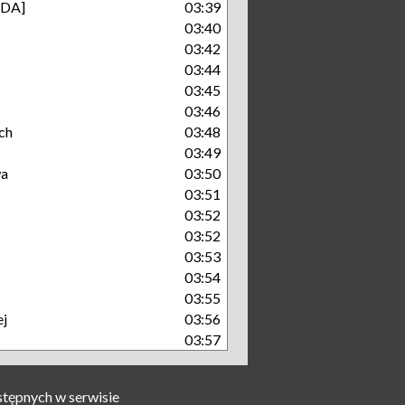
GDA]
03:39
03:40
03:42
03:44
03:45
03:46
ch
03:48
03:49
wa
03:50
03:51
03:52
03:52
03:53
03:54
03:55
ej
03:56
03:57
stępnych w serwisie