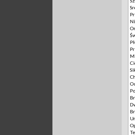
S
Sr
Pr
Ni
Or
Św
Pł
P
Mi
Ci
Si
Ch
O
Po
B
D
Br
Un
Op
Te