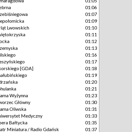
zmaragdowa
01:05
ebrna
01:06
zebiśniegowa
01:07
epołomicka
01:09
ląt Lwowskich
01:10
iętokrzyska
01:11
ocka
01:12
rzemyska
01:13
lskiego
01:16
eszyńskiego
01:17
korskiego [GDA]
01:18
ałubińskiego
01:19
drzańska
01:20
hulanka
01:21
rama Wyżynna
01:23
worzec Główny
01:30
ama Oliwska
01:31
iwersytet Medyczny
01:33
era Bałtycka
01:35
atr Miniatura / Radio Gdańsk
01:37