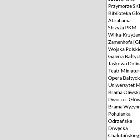
Przymorze S
Biblioteka G
Abrahama
Strzyża PKM
Wilka-Krzyża
Zamenhofa [G
Wojska Polsk
Galeria Bałtyc
Jaśkowa Dolin
Teatr Miniatur
Opera Bałtyc
Uniwersytet 
Brama Oliwsk
Dworzec Głó
Brama Wyżyn
Pohulanka
Odrzańska
Drwęcka
Chałubińskieg