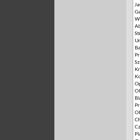
Ja
Ga
Wo
A
St
Un
Ba
P
Sz
Kr
Ko
O
Ol
Bi
Pr
O
Ch
C
Pi