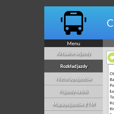
C
Menu
Aktualne odjazdy
Rozkład jazdy
Ol
Historia pojazdów
Ba
Po
Łu
Pojazdy na linii
T
K
Mapa pojazdów ZTM
Kn