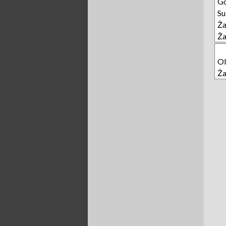
G
Su
Ż
Ż
O
Ż