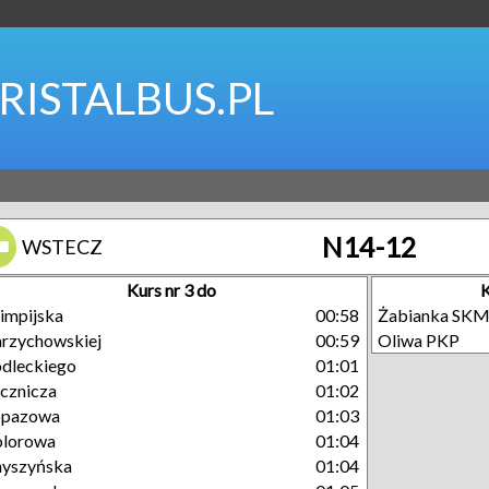
RISTALBUS.PL
N14-12
WSTECZ
Kurs nr 3 do
K
impijska
00:58
Żabianka SK
rzychowskiej
00:59
Oliwa PKP
dleckiego
01:01
cznicza
01:02
opazowa
01:03
olorowa
01:04
yszyńska
01:04