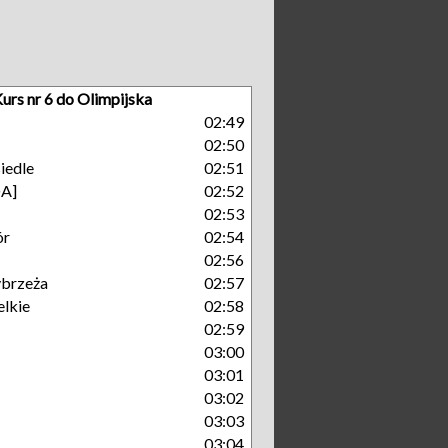
urs nr 6 do Olimpijska
M
02:49
M
02:50
iedle
02:51
A]
02:52
02:53
ór
02:54
02:56
brzeża
02:57
lkie
02:58
02:59
03:00
03:01
03:02
03:03
03:04