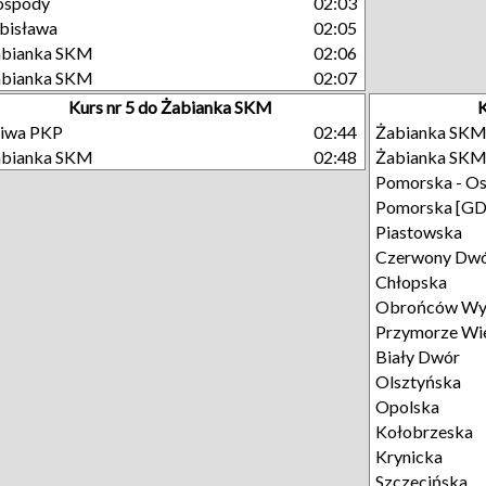
ospody
02:03
bisława
02:05
abianka SKM
02:06
abianka SKM
02:07
Kurs nr 5 do Żabianka SKM
K
liwa PKP
02:44
Żabianka SK
abianka SKM
02:48
Żabianka SK
Pomorska - Os
Pomorska [GD
Piastowska
Czerwony Dw
Chłopska
Obrońców Wy
Przymorze Wie
Biały Dwór
Olsztyńska
Opolska
Kołobrzeska
Krynicka
Szczecińska