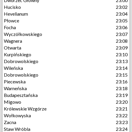
Dworzec Główny
23:00
Hucisko
23:02
Hevelianum
23:04
Płowce
23:05
Focha
23:06
Wyczółkowskiego
23:07
Wagnera
23:08
Otwarta
23:09
Kurpińskiego
23:10
Dobrowolskiego
23:13
Wileńska
23:14
Dobrowolskiego
23:15
Piecewska
23:16
Warneńska
23:18
Budapesztańska
23:19
Migowo
23:20
Królewskie Wzgórze
23:21
Wołkowyska
23:22
Zacna
23:23
Staw Wróbla
23:24