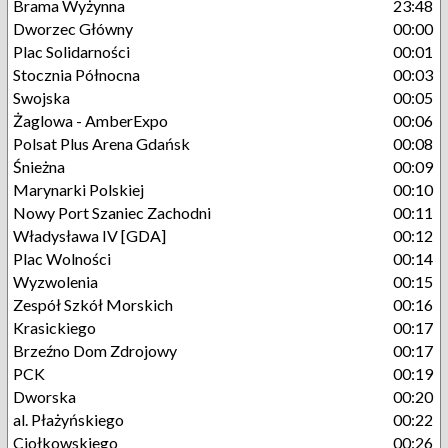
Brama Wyżynna
23:48
Dworzec Główny
00:00
Plac Solidarności
00:01
Stocznia Północna
00:03
Swojska
00:05
Żaglowa - AmberExpo
00:06
Polsat Plus Arena Gdańsk
00:08
Śnieżna
00:09
Marynarki Polskiej
00:10
Nowy Port Szaniec Zachodni
00:11
Władysława IV [GDA]
00:12
Plac Wolności
00:14
Wyzwolenia
00:15
Zespół Szkół Morskich
00:16
Krasickiego
00:17
Brzeźno Dom Zdrojowy
00:17
PCK
00:19
Dworska
00:20
al. Płażyńskiego
00:22
Ciołkowskiego
00:26