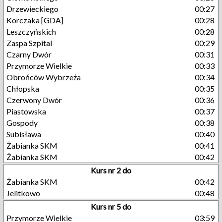
Drzewieckiego
00:27
Korczaka [GDA]
00:28
Leszczyńskich
00:28
Zaspa Szpital
00:29
Czarny Dwór
00:31
Przymorze Wielkie
00:33
Obrońców Wybrzeża
00:34
Chłopska
00:35
Czerwony Dwór
00:36
Piastowska
00:37
Gospody
00:38
Subisława
00:40
Żabianka SKM
00:41
Żabianka SKM
00:42
Kurs nr 2 do
Żabianka SKM
00:42
Jelitkowo
00:48
Kurs nr 5 do
Przymorze Wielkie
03:59