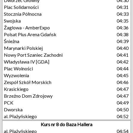
Dworzec Główny
04:30
Plac Solidarności
04:31
Stocznia Północna
04:33
Swojska
04:35
Żaglowa - AmberExpo
04:36
Polsat Plus Arena Gdańsk
04:38
Śnieżna
04:39
Marynarki Polskiej
04:40
Nowy Port Szaniec Zachodni
04:41
Władysława IV [GDA]
04:42
Plac Wolności
04:44
Wyzwolenia
04:45
Zespół Szkół Morskich
04:46
Krasickiego
04:47
Brzeźno Dom Zdrojowy
04:47
PCK
04:49
Dworska
04:50
al. Płażyńskiego
04:52
Kurs nr 8 do Baza Hallera
al. Płażyńskiego
04:54