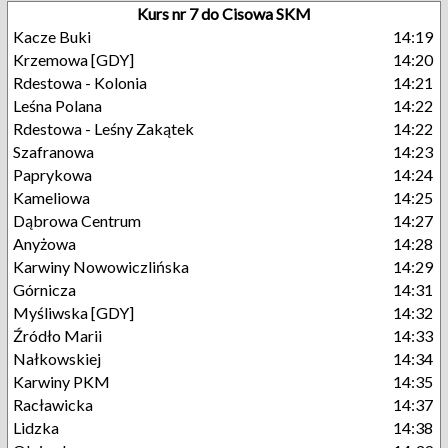
Kurs nr 7 do Cisowa SKM
Kacze Buki
14:19
Krzemowa [GDY]
14:20
Rdestowa - Kolonia
14:21
Leśna Polana
14:22
Rdestowa - Leśny Zakątek
14:22
Szafranowa
14:23
Paprykowa
14:24
Kameliowa
14:25
Dąbrowa Centrum
14:27
Anyżowa
14:28
Karwiny Nowowiczlińska
14:29
Górnicza
14:31
Myśliwska [GDY]
14:32
Źródło Marii
14:33
Nałkowskiej
14:34
Karwiny PKM
14:35
Racławicka
14:37
Lidzka
14:38