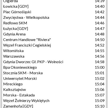
Olgierda
14:39
Łowicka [GDY]
14:40
Plac Górnośląski
14:42
Zwycięstwa - Wielkopolska
14:44
Redłowo SKM
14:46
Łużycka [GDY]
14:47
Gdynia Arena
14:48
Centrum Handlowe "Riviera"
14:50
Węzeł Franciszki Cegielskiej
14:52
Witomińska
14:55
Warszawska
14:56
Gdynia Dworzec Gł. PKP - Wolności
14:58
Bpa Okoniewskiego
15:00
Stocznia SKM - Morska
15:01
Uniwersytet Morski
15:02
Mireckiego
15:04
Kalksztajnów
15:06
Morska - Estakada
15:07
Węzeł Żołnierzy Wyklętych
15:09
Zamenhofa [GDY]
15:10