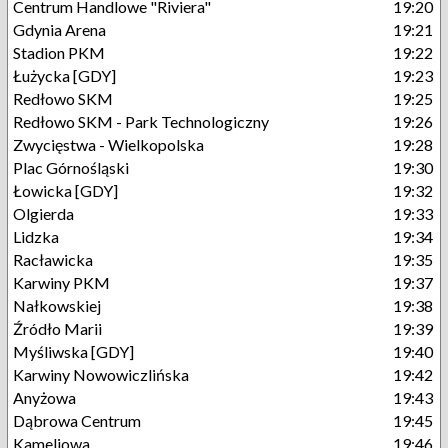
Centrum Handlowe "Riviera"
19:20
Gdynia Arena
19:21
Stadion PKM
19:22
Łużycka [GDY]
19:23
Redłowo SKM
19:25
Redłowo SKM - Park Technologiczny
19:26
Zwycięstwa - Wielkopolska
19:28
Plac Górnośląski
19:30
Łowicka [GDY]
19:32
Olgierda
19:33
Lidzka
19:34
Racławicka
19:35
Karwiny PKM
19:37
Nałkowskiej
19:38
Źródło Marii
19:39
Myśliwska [GDY]
19:40
Karwiny Nowowiczlińska
19:42
Anyżowa
19:43
Dąbrowa Centrum
19:45
Kameliowa
19:46