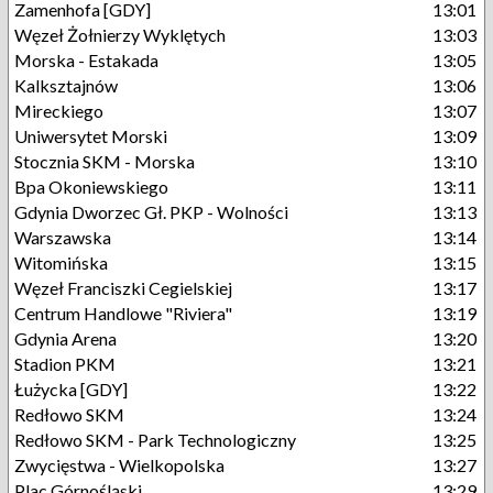
Zamenhofa [GDY]
13:01
Węzeł Żołnierzy Wyklętych
13:03
Morska - Estakada
13:05
Kalksztajnów
13:06
Mireckiego
13:07
Uniwersytet Morski
13:09
Stocznia SKM - Morska
13:10
Bpa Okoniewskiego
13:11
Gdynia Dworzec Gł. PKP - Wolności
13:13
Warszawska
13:14
Witomińska
13:15
Węzeł Franciszki Cegielskiej
13:17
Centrum Handlowe "Riviera"
13:19
Gdynia Arena
13:20
Stadion PKM
13:21
Łużycka [GDY]
13:22
Redłowo SKM
13:24
Redłowo SKM - Park Technologiczny
13:25
Zwycięstwa - Wielkopolska
13:27
Plac Górnośląski
13:29