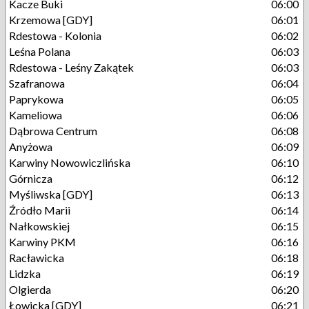
Kacze Buki
06:00
Krzemowa [GDY]
06:01
Rdestowa - Kolonia
06:02
Leśna Polana
06:03
Rdestowa - Leśny Zakątek
06:03
Szafranowa
06:04
Paprykowa
06:05
Kameliowa
06:06
Dąbrowa Centrum
06:08
Anyżowa
06:09
Karwiny Nowowiczlińska
06:10
Górnicza
06:12
Myśliwska [GDY]
06:13
Źródło Marii
06:14
Nałkowskiej
06:15
Karwiny PKM
06:16
Racławicka
06:18
Lidzka
06:19
Olgierda
06:20
Łowicka [GDY]
06:21