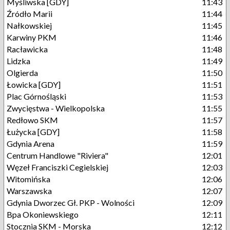
Myśliwska [GDY]
11:43
Źródło Marii
11:44
Nałkowskiej
11:45
Karwiny PKM
11:46
Racławicka
11:48
Lidzka
11:49
Olgierda
11:50
Łowicka [GDY]
11:51
Plac Górnośląski
11:53
Zwycięstwa - Wielkopolska
11:55
Redłowo SKM
11:57
Łużycka [GDY]
11:58
Gdynia Arena
11:59
Centrum Handlowe "Riviera"
12:01
Węzeł Franciszki Cegielskiej
12:03
Witomińska
12:06
Warszawska
12:07
Gdynia Dworzec Gł. PKP - Wolności
12:09
Bpa Okoniewskiego
12:11
Stocznia SKM - Morska
12:12