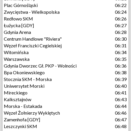
Plac Górnośląski
06:22
Zwycięstwa - Wielkopolska
06:24
Redłowo SKM
06:26
Łużycka [GDY]
06:27
Gdynia Arena
06:28
Centrum Handlowe "Riviera"
06:30
Węzeł Franciszki Cegielskiej
06:31
Witomińska
06:34
Warszawska
06:35
Gdynia Dworzec Gł. PKP - Wolności
06:36
Bpa Okoniewskiego
06:38
Stocznia SKM - Morska
06:39
Uniwersytet Morski
06:40
Mireckiego
06:41
Kalksztajnów
06:43
Morska - Estakada
06:44
Węzeł Żołnierzy Wyklętych
06:46
Zamenhofa [GDY]
06:47
Leszczynki SKM
06:48