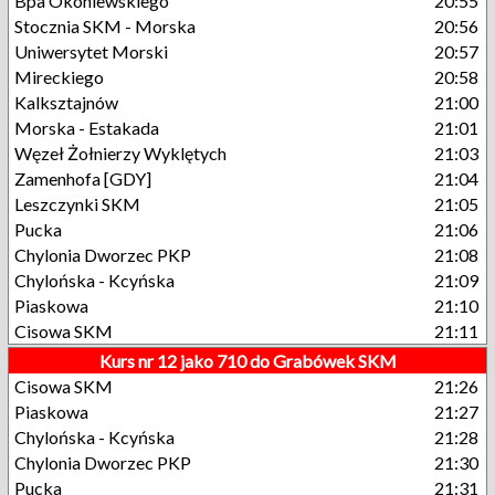
Bpa Okoniewskiego
20:55
Stocznia SKM - Morska
20:56
Uniwersytet Morski
20:57
Mireckiego
20:58
Kalksztajnów
21:00
Morska - Estakada
21:01
Węzeł Żołnierzy Wyklętych
21:03
Zamenhofa [GDY]
21:04
Leszczynki SKM
21:05
Pucka
21:06
Chylonia Dworzec PKP
21:08
Chylońska - Kcyńska
21:09
Piaskowa
21:10
Cisowa SKM
21:11
Kurs nr 12 jako 710 do Grabówek SKM
Cisowa SKM
21:26
Piaskowa
21:27
Chylońska - Kcyńska
21:28
Chylonia Dworzec PKP
21:30
Pucka
21:31