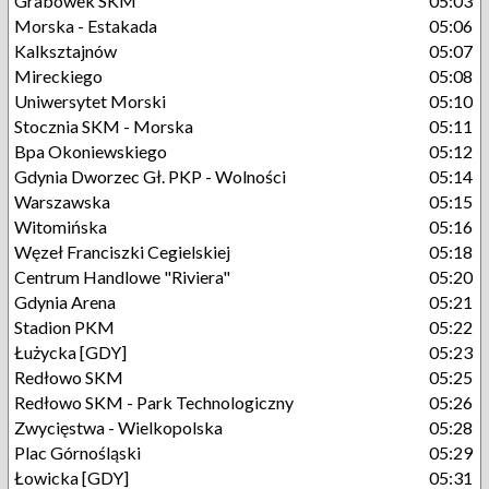
Grabówek SKM
05:03
Morska - Estakada
05:06
Kalksztajnów
05:07
Mireckiego
05:08
Uniwersytet Morski
05:10
Stocznia SKM - Morska
05:11
Bpa Okoniewskiego
05:12
Gdynia Dworzec Gł. PKP - Wolności
05:14
Warszawska
05:15
Witomińska
05:16
Węzeł Franciszki Cegielskiej
05:18
Centrum Handlowe "Riviera"
05:20
Gdynia Arena
05:21
Stadion PKM
05:22
Łużycka [GDY]
05:23
Redłowo SKM
05:25
Redłowo SKM - Park Technologiczny
05:26
Zwycięstwa - Wielkopolska
05:28
Plac Górnośląski
05:29
Łowicka [GDY]
05:31