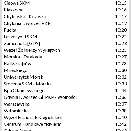
Cisowa SKM
10:15
Piaskowa
10:16
Chylońska - Kcyńska
10:17
Chylonia Dworzec PKP
10:19
Pucka
10:20
Leszczynki SKM
10:22
Zamenhofa [GDY]
10:23
Węzeł Żołnierzy Wyklętych
10:25
Morska - Estakada
10:27
Kalksztajnów
10:28
Mireckiego
10:30
Uniwersytet Morski
10:32
Stocznia SKM - Morska
10:33
Bpa Okoniewskiego
10:34
Gdynia Dworzec Gł. PKP - Wolności
10:36
Warszawska
10:37
Witomińska
10:38
Węzeł Franciszki Cegielskiej
10:40
Centrum Handlowe "Riviera"
10:42
Gdynia Arena
10:43