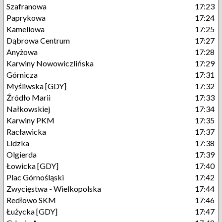
Szafranowa
17:23
Paprykowa
17:24
Kameliowa
17:25
Dąbrowa Centrum
17:27
Anyżowa
17:28
Karwiny Nowowiczlińska
17:29
Górnicza
17:31
Myśliwska [GDY]
17:32
Źródło Marii
17:33
Nałkowskiej
17:34
Karwiny PKM
17:35
Racławicka
17:37
Lidzka
17:38
Olgierda
17:39
Łowicka [GDY]
17:40
Plac Górnośląski
17:42
Zwycięstwa - Wielkopolska
17:44
Redłowo SKM
17:46
Łużycka [GDY]
17:47