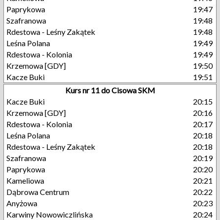
Paprykowa
19:47
Szafranowa
19:48
Rdestowa - Leśny Zakątek
19:48
Leśna Polana
19:49
Rdestowa - Kolonia
19:49
Krzemowa [GDY]
19:50
Kacze Buki
19:51
Kurs nr 11 do Cisowa SKM
Kacze Buki
20:15
Krzemowa [GDY]
20:16
Rdestowa - Kolonia
20:17
Leśna Polana
20:18
Rdestowa - Leśny Zakątek
20:18
Szafranowa
20:19
Paprykowa
20:20
Kameliowa
20:21
Dąbrowa Centrum
20:22
Anyżowa
20:23
Karwiny Nowowiczlińska
20:24