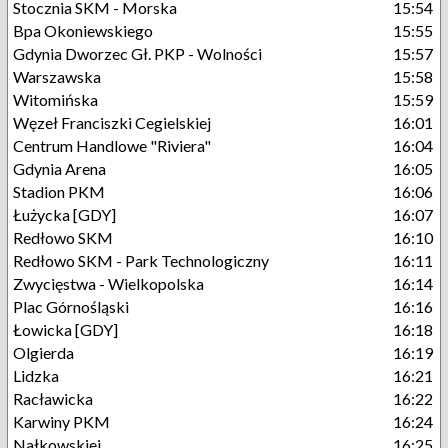
Stocznia SKM - Morska
15:54
Bpa Okoniewskiego
15:55
Gdynia Dworzec Gł. PKP - Wolności
15:57
Warszawska
15:58
Witomińska
15:59
Węzeł Franciszki Cegielskiej
16:01
Centrum Handlowe "Riviera"
16:04
Gdynia Arena
16:05
Stadion PKM
16:06
Łużycka [GDY]
16:07
Redłowo SKM
16:10
Redłowo SKM - Park Technologiczny
16:11
Zwycięstwa - Wielkopolska
16:14
Plac Górnośląski
16:16
Łowicka [GDY]
16:18
Olgierda
16:19
Lidzka
16:21
Racławicka
16:22
Karwiny PKM
16:24
Nałkowskiej
16:25