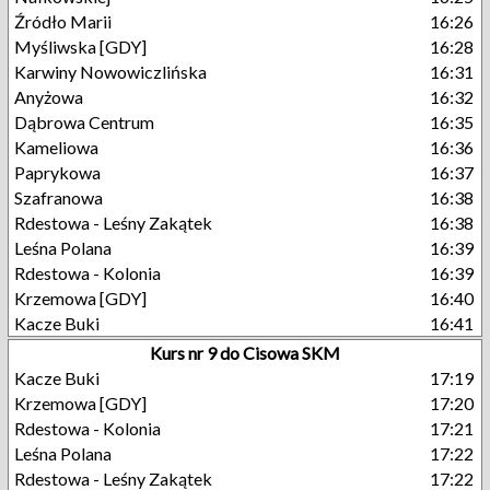
Źródło Marii
16:26
Myśliwska [GDY]
16:28
Karwiny Nowowiczlińska
16:31
Anyżowa
16:32
Dąbrowa Centrum
16:35
Kameliowa
16:36
Paprykowa
16:37
Szafranowa
16:38
Rdestowa - Leśny Zakątek
16:38
Leśna Polana
16:39
Rdestowa - Kolonia
16:39
Krzemowa [GDY]
16:40
Kacze Buki
16:41
Kurs nr 9 do Cisowa SKM
Kacze Buki
17:19
Krzemowa [GDY]
17:20
Rdestowa - Kolonia
17:21
Leśna Polana
17:22
Rdestowa - Leśny Zakątek
17:22