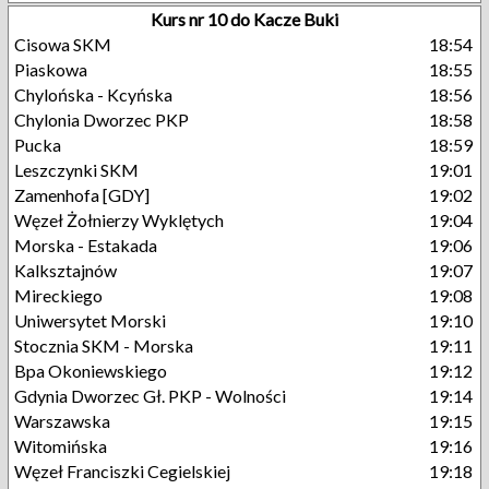
Kurs nr 10 do Kacze Buki
Cisowa SKM
18:54
Piaskowa
18:55
Chylońska - Kcyńska
18:56
Chylonia Dworzec PKP
18:58
Pucka
18:59
Leszczynki SKM
19:01
Zamenhofa [GDY]
19:02
Węzeł Żołnierzy Wyklętych
19:04
Morska - Estakada
19:06
Kalksztajnów
19:07
Mireckiego
19:08
Uniwersytet Morski
19:10
Stocznia SKM - Morska
19:11
Bpa Okoniewskiego
19:12
Gdynia Dworzec Gł. PKP - Wolności
19:14
Warszawska
19:15
Witomińska
19:16
Węzeł Franciszki Cegielskiej
19:18