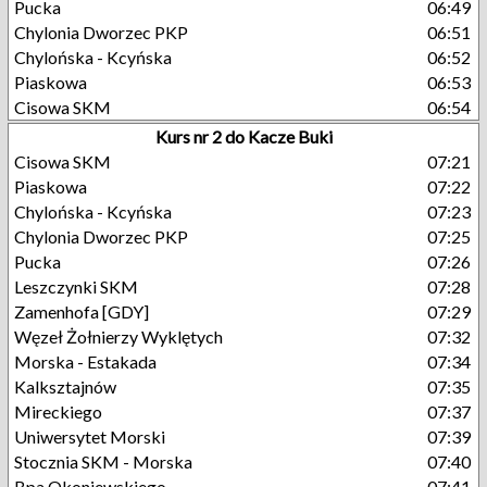
Pucka
06:49
Chylonia Dworzec PKP
06:51
Chylońska - Kcyńska
06:52
Piaskowa
06:53
Cisowa SKM
06:54
Kurs nr 2 do Kacze Buki
Cisowa SKM
07:21
Piaskowa
07:22
Chylońska - Kcyńska
07:23
Chylonia Dworzec PKP
07:25
Pucka
07:26
Leszczynki SKM
07:28
Zamenhofa [GDY]
07:29
Węzeł Żołnierzy Wyklętych
07:32
Morska - Estakada
07:34
Kalksztajnów
07:35
Mireckiego
07:37
Uniwersytet Morski
07:39
Stocznia SKM - Morska
07:40
Bpa Okoniewskiego
07:41