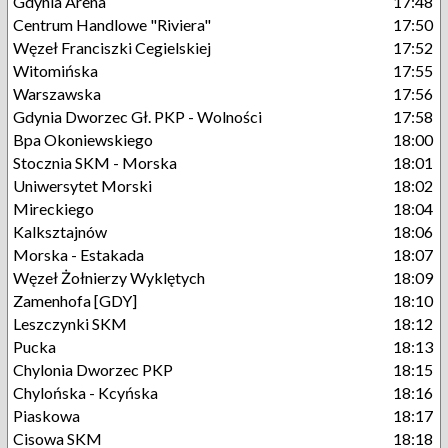
Gdynia Arena
17:48
Centrum Handlowe "Riviera"
17:50
Węzeł Franciszki Cegielskiej
17:52
Witomińska
17:55
Warszawska
17:56
Gdynia Dworzec Gł. PKP - Wolności
17:58
Bpa Okoniewskiego
18:00
Stocznia SKM - Morska
18:01
Uniwersytet Morski
18:02
Mireckiego
18:04
Kalksztajnów
18:06
Morska - Estakada
18:07
Węzeł Żołnierzy Wyklętych
18:09
Zamenhofa [GDY]
18:10
Leszczynki SKM
18:12
Pucka
18:13
Chylonia Dworzec PKP
18:15
Chylońska - Kcyńska
18:16
Piaskowa
18:17
Cisowa SKM
18:18