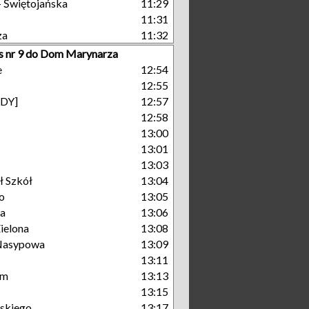
- Świętojańska
11:29
11:31
za
11:32
s nr 9 do Dom Marynarza
e
12:54
12:55
GDY]
12:57
12:58
13:00
13:01
13:03
ł Szkół
13:04
o
13:05
na
13:06
ielona
13:08
Nasypowa
13:09
13:11
um
13:13
13:15
skiego
13:17