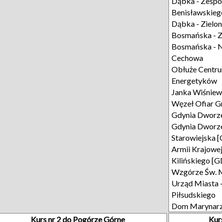
Dąbka - Zespó
Benisławskieg
Dąbka - Zielo
Bosmańska - Z
Bosmańska - 
Cechowa
Obłuże Centr
Energetyków
Janka Wiśniew
Węzeł Ofiar G
Gdynia Dworze
Gdynia Dworze
Starowiejska 
Armii Krajowe
Kilińskiego [
Wzgórze Św. 
Urząd Miasta 
Piłsudskiego
Dom Marynar
Kurs nr 2 do Pogórze Górne
Kur