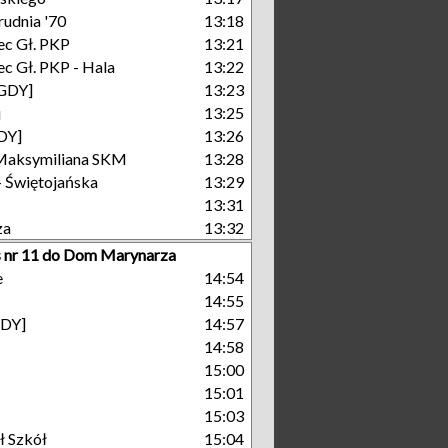
rudnia '70
13:18
c Gł. PKP
13:21
c Gł. PKP - Hala
13:22
[GDY]
13:23
j
13:25
GDY]
13:26
Maksymiliana SKM
13:28
- Świętojańska
13:29
13:31
za
13:32
 nr 11 do Dom Marynarza
e
14:54
14:55
GDY]
14:57
14:58
15:00
15:01
15:03
ł Szkół
15:04