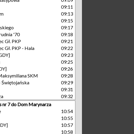
09:11
um
09:13
09:15
skiego
09:17
rudnia '70
09:18
c Gł. PKP
09:21
c Gł. PKP - Hala
09:22
[GDY]
09:23
j
09:25
GDY]
09:26
Maksymiliana SKM
09:28
- Świętojańska
09:29
09:31
za
09:32
s nr 7 do Dom Marynarza
e
10:54
10:55
GDY]
10:57
10:58