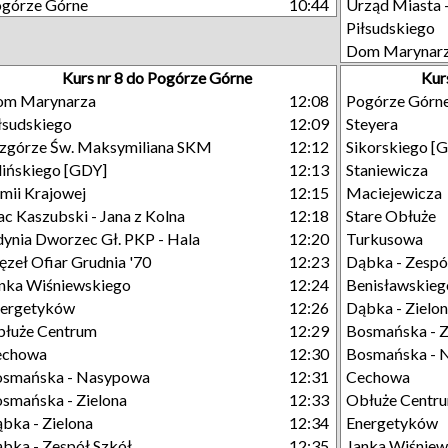
górze Górne
10:44
Urząd Miasta 
Piłsudskiego
Dom Marynar
Kurs nr 8 do Pogórze Górne
Kur
om Marynarza
12:08
Pogórze Górn
łsudskiego
12:09
Steyera
górze Św. Maksymiliana SKM
12:12
Sikorskiego [
lińskiego [GDY]
12:13
Staniewicza
mii Krajowej
12:15
Maciejewicza
ac Kaszubski - Jana z Kolna
12:18
Stare Obłuże
ynia Dworzec Gł. PKP - Hala
12:20
Turkusowa
zeł Ofiar Grudnia '70
12:23
Dąbka - Zespó
nka Wiśniewskiego
12:24
Benisławskieg
nergetyków
12:26
Dąbka - Zielo
łuże Centrum
12:29
Bosmańska - Z
echowa
12:30
Bosmańska - 
osmańska - Nasypowa
12:31
Cechowa
smańska - Zielona
12:33
Obłuże Centr
bka - Zielona
12:34
Energetyków
bka - Zespół Szkół
12:35
Janka Wiśniew