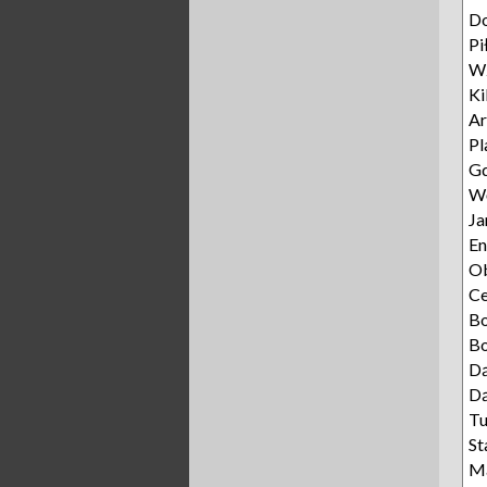
D
Pi
Wz
Ki
Ar
Pl
Gd
Wę
Ja
E
Ob
C
B
Bo
Dą
Dą
T
St
Ma