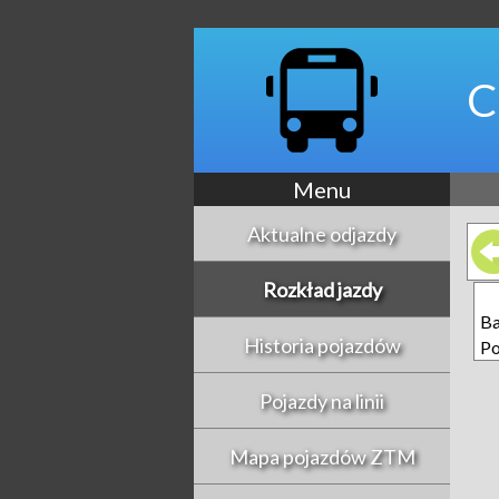
C
Menu
Aktualne odjazdy
Rozkład jazdy
Ba
Historia pojazdów
Po
Pojazdy na linii
Mapa pojazdów ZTM