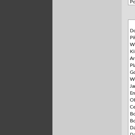
Po
D
Pi
Wz
Ki
Ar
Pl
Gd
Wę
Ja
E
Ob
C
B
Bo
Dą
Dą