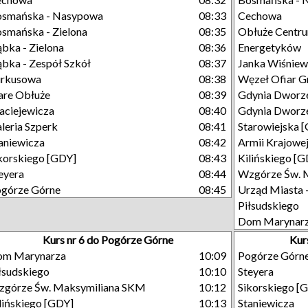
osmańska - Nasypowa
08:33
Cechowa
smańska - Zielona
08:35
Obłuże Centr
bka - Zielona
08:36
Energetyków
bka - Zespół Szkół
08:37
Janka Wiśniew
urkusowa
08:38
Węzeł Ofiar G
are Obłuże
08:39
Gdynia Dworze
ciejewicza
08:40
Gdynia Dworze
leria Szperk
08:41
Starowiejska 
aniewicza
08:42
Armii Krajowe
korskiego [GDY]
08:43
Kilińskiego [
eyera
08:44
Wzgórze Św. 
górze Górne
08:45
Urząd Miasta 
Piłsudskiego
Dom Marynar
Kurs nr 6 do Pogórze Górne
Kur
om Marynarza
10:09
Pogórze Górn
łsudskiego
10:10
Steyera
górze Św. Maksymiliana SKM
10:12
Sikorskiego [
lińskiego [GDY]
10:13
Staniewicza