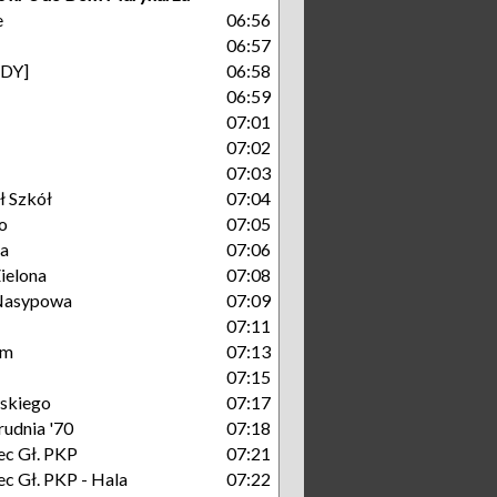
e
06:56
06:57
GDY]
06:58
06:59
07:01
07:02
07:03
ł Szkół
07:04
o
07:05
na
07:06
ielona
07:08
Nasypowa
07:09
07:11
um
07:13
07:15
skiego
07:17
rudnia '70
07:18
c Gł. PKP
07:21
c Gł. PKP - Hala
07:22