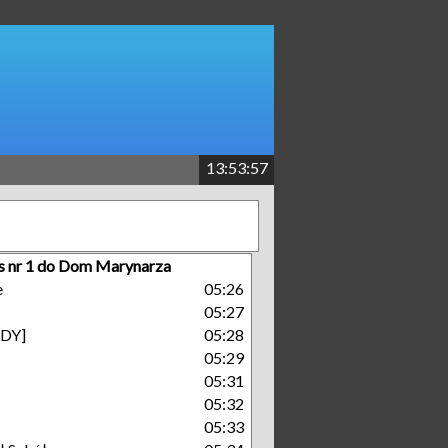
13:53:58
s nr 1 do Dom Marynarza
e
05:26
05:27
GDY]
05:28
05:29
05:31
05:32
05:33