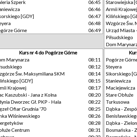
leria Szperk
06:45
Starowiejska 
aniewicza
06:46
Armii Krajowe
korskiego [GDY]
06:47
Kilińskiego [
eyera
06:48
Wzgórze Św. 
górze Górne
06:49
Urząd Miasta 
Piłsudskiego
Dom Marynar
Kurs nr 4 do Pogórze Górne
Kur
om Marynarza
08:11
Pogórze Górn
łsudskiego
08:12
Steyera
górze Św. Maksymiliana SKM
08:14
Sikorskiego [
lińskiego [GDY]
08:15
Staniewicza
mii Krajowej
08:17
Maciejewicza
ac Kaszubski - Jana z Kolna
08:20
Stare Obłuże
ynia Dworzec Gł. PKP - Hala
08:22
Turkusowa
zeł Ofiar Grudnia '70
08:25
Dąbka - Zespó
nka Wiśniewskiego
08:26
Benisławskieg
nergetyków
08:28
Dąbka - Zielo
łuże Centrum
08:31
Bosmańska - Z
echowa
08:32
Bosmańska - 