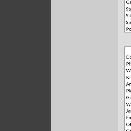
Ga
St
Si
St
Po
D
Pi
Wz
Ki
Ar
Pl
Gd
Wę
Ja
E
Ob
C