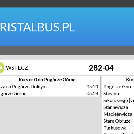
RISTALBUS.PL
282-04
WSTECZ
Kurs nr 0 do Pogórze Górne
Kur
za na Pogórzu Dolnym
05:21
Pogórze Górn
górze Górne
05:24
Steyera
Sikorskiego [
Staniewicza
Maciejewicza
Stare Obłuże
Turkusowa