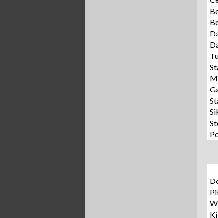
B
Bo
Dą
Dą
T
St
Ma
Ga
St
Si
St
Po
D
Pi
Wz
Ki