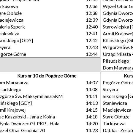
urkusowa
12:36
Węzeł Ofiar G
are Obłuże
12:38
Gdynia Dworze
ciejewicza
12:39
Gdynia Dworze
leria Szperk
12:40
Starowiejska 
aniewicza
12:41
Armii Krajowe
korskiego [GDY]
12:42
Kilińskiego [
eyera
12:43
Wzgórze Św. 
górze Górne
12:44
Urząd Miasta 
Piłsudskiego
Dom Marynar
Kurs nr 10 do Pogórze Górne
Kurs
om Marynarza
14:07
Pogórze Górn
łsudskiego
14:08
Steyera
górze Św. Maksymiliana SKM
14:11
Sikorskiego [
lińskiego [GDY]
14:13
Staniewicza
mii Krajowej
14:15
Maciejewicza
ac Kaszubski - Jana z Kolna
14:18
Stare Obłuże
ynia Dworzec Gł. PKP - Hala
14:20
Turkusowa
zeł Ofiar Grudnia '70
14:23
Dąbka - Zespó