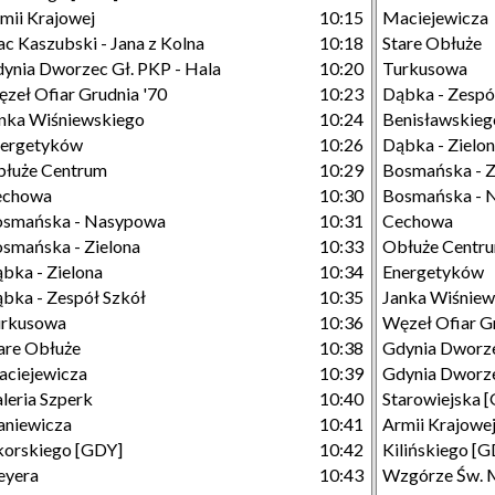
mii Krajowej
10:15
Maciejewicza
ac Kaszubski - Jana z Kolna
10:18
Stare Obłuże
ynia Dworzec Gł. PKP - Hala
10:20
Turkusowa
zeł Ofiar Grudnia '70
10:23
Dąbka - Zespó
nka Wiśniewskiego
10:24
Benisławskieg
nergetyków
10:26
Dąbka - Zielo
łuże Centrum
10:29
Bosmańska - Z
echowa
10:30
Bosmańska - 
osmańska - Nasypowa
10:31
Cechowa
smańska - Zielona
10:33
Obłuże Centr
bka - Zielona
10:34
Energetyków
bka - Zespół Szkół
10:35
Janka Wiśniew
urkusowa
10:36
Węzeł Ofiar G
are Obłuże
10:38
Gdynia Dworze
ciejewicza
10:39
Gdynia Dworze
leria Szperk
10:40
Starowiejska 
aniewicza
10:41
Armii Krajowe
korskiego [GDY]
10:42
Kilińskiego [
eyera
10:43
Wzgórze Św. 