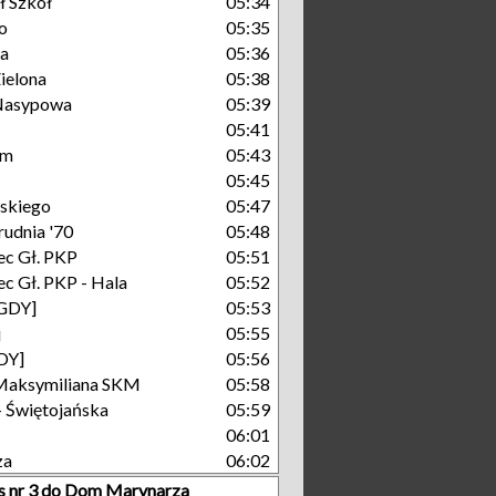
ł Szkół
05:34
o
05:35
na
05:36
ielona
05:38
Nasypowa
05:39
05:41
um
05:43
05:45
skiego
05:47
rudnia '70
05:48
c Gł. PKP
05:51
c Gł. PKP - Hala
05:52
[GDY]
05:53
j
05:55
GDY]
05:56
Maksymiliana SKM
05:58
- Świętojańska
05:59
06:01
za
06:02
s nr 3 do Dom Marynarza