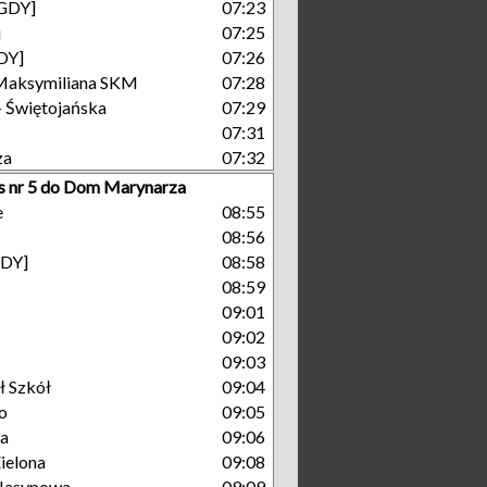
[GDY]
07:23
j
07:25
GDY]
07:26
Maksymiliana SKM
07:28
- Świętojańska
07:29
07:31
za
07:32
s nr 5 do Dom Marynarza
e
08:55
08:56
GDY]
08:58
08:59
09:01
09:02
09:03
ł Szkół
09:04
o
09:05
na
09:06
ielona
09:08
Nasypowa
09:09