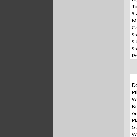
T
St
Ma
Ga
St
Si
St
Po
D
Pi
Wz
Ki
Ar
Pl
Gd
Wę