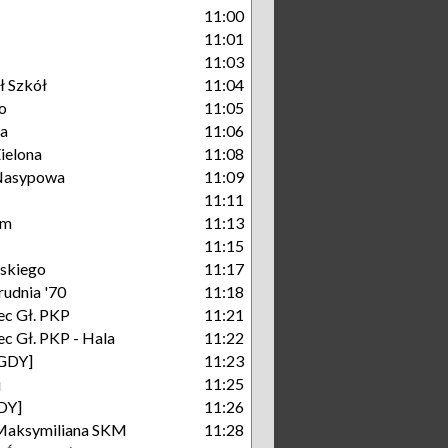
11:00
11:01
11:03
ł Szkół
11:04
o
11:05
na
11:06
ielona
11:08
Nasypowa
11:09
11:11
um
11:13
11:15
skiego
11:17
rudnia '70
11:18
c Gł. PKP
11:21
c Gł. PKP - Hala
11:22
[GDY]
11:23
j
11:25
GDY]
11:26
Maksymiliana SKM
11:28