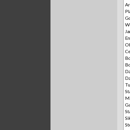
Ar
Pl
Gd
Wę
Ja
E
Ob
C
B
Bo
Dą
Dą
T
St
Ma
Ga
St
Si
St