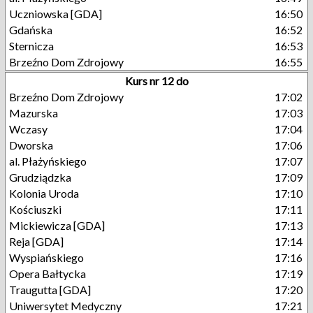
Uczniowska [GDA]
16:50
Gdańska
16:52
Sternicza
16:53
Brzeźno Dom Zdrojowy
16:55
Kurs nr 12 do
Brzeźno Dom Zdrojowy
17:02
Mazurska
17:03
Wczasy
17:04
Dworska
17:06
al. Płażyńskiego
17:07
Grudziądzka
17:09
Kolonia Uroda
17:10
Kościuszki
17:11
Mickiewicza [GDA]
17:13
Reja [GDA]
17:14
Wyspiańskiego
17:16
Opera Bałtycka
17:19
Traugutta [GDA]
17:20
Uniwersytet Medyczny
17:21