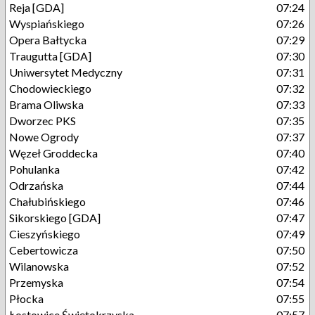
Reja [GDA]
07:24
Wyspiańskiego
07:26
Opera Bałtycka
07:29
Traugutta [GDA]
07:30
Uniwersytet Medyczny
07:31
Chodowieckiego
07:32
Brama Oliwska
07:33
Dworzec PKS
07:35
Nowe Ogrody
07:37
Węzeł Groddecka
07:40
Pohulanka
07:42
Odrzańska
07:44
Chałubińskiego
07:46
Sikorskiego [GDA]
07:47
Cieszyńskiego
07:49
Cebertowicza
07:50
Wilanowska
07:52
Przemyska
07:54
Płocka
07:55
Łostowice Świętokrzyska
07:57