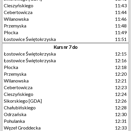
Cieszyńskiego
11:43
Cebertowicza
11:44
Wilanowska
11:46
Przemyska
11:48
Płocka
11:49
Łostowice Świętokrzyska
11:51
Kurs nr 7 do
Łostowice Świętokrzyska
12:15
Łostowice Świętokrzyska
12:16
Płocka
12:18
Przemyska
12:20
Wilanowska
12:21
Cebertowicza
12:23
Cieszyńskiego
12:24
Sikorskiego [GDA]
12:26
Chałubińskiego
12:28
Odrzańska
12:30
Pohulanka
12:31
Węzeł Groddecka
12:33