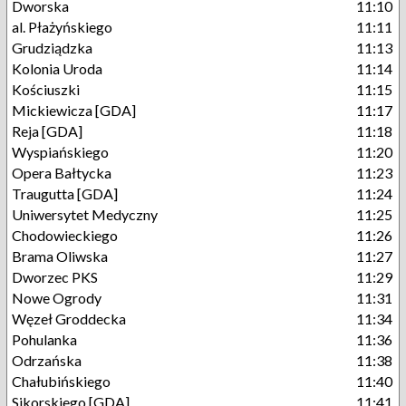
Dworska
11:10
al. Płażyńskiego
11:11
Grudziądzka
11:13
Kolonia Uroda
11:14
Kościuszki
11:15
Mickiewicza [GDA]
11:17
Reja [GDA]
11:18
Wyspiańskiego
11:20
Opera Bałtycka
11:23
Traugutta [GDA]
11:24
Uniwersytet Medyczny
11:25
Chodowieckiego
11:26
Brama Oliwska
11:27
Dworzec PKS
11:29
Nowe Ogrody
11:31
Węzeł Groddecka
11:34
Pohulanka
11:36
Odrzańska
11:38
Chałubińskiego
11:40
Sikorskiego [GDA]
11:41