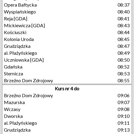
Opera Bałtycka
08:37
Wyspiańskiego
08:40
Reja [GDA]
08:41
Mickiewicza [GDA]
08:43
Kościuszki
08:44
Kolonia Uroda
08:45
Grudziądzka
08:47
al. Płażyńskiego
08:49
Uczniowska [GDA]
08:50
Gdańska
08:52
Sternicza
08:53
Brzeźno Dom Zdrojowy
08:55
Kurs nr 4 do
Brzeźno Dom Zdrojowy
09:06
Mazurska
09:07
Wczasy
09:08
Dworska
09:10
al. Płażyńskiego
09:11
Grudziądzka
09:13