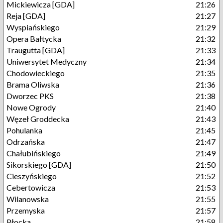
Mickiewicza [GDA]
21:26
Reja [GDA]
21:27
Wyspiańskiego
21:29
Opera Bałtycka
21:32
Traugutta [GDA]
21:33
Uniwersytet Medyczny
21:34
Chodowieckiego
21:35
Brama Oliwska
21:36
Dworzec PKS
21:38
Nowe Ogrody
21:40
Węzeł Groddecka
21:43
Pohulanka
21:45
Odrzańska
21:47
Chałubińskiego
21:49
Sikorskiego [GDA]
21:50
Cieszyńskiego
21:52
Cebertowicza
21:53
Wilanowska
21:55
Przemyska
21:57
Płocka
21:58