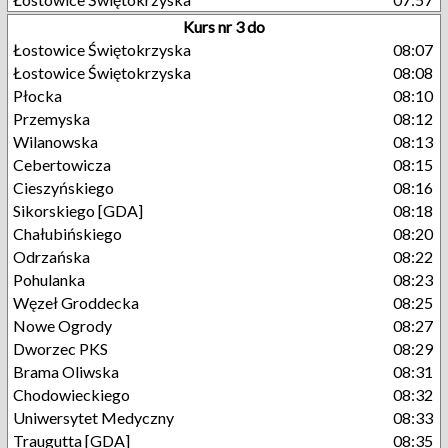
Kurs nr 3 do
Łostowice Świętokrzyska
08:07
Łostowice Świętokrzyska
08:08
Płocka
08:10
Przemyska
08:12
Wilanowska
08:13
Cebertowicza
08:15
Cieszyńskiego
08:16
Sikorskiego [GDA]
08:18
Chałubińskiego
08:20
Odrzańska
08:22
Pohulanka
08:23
Węzeł Groddecka
08:25
Nowe Ogrody
08:27
Dworzec PKS
08:29
Brama Oliwska
08:31
Chodowieckiego
08:32
Uniwersytet Medyczny
08:33
Traugutta [GDA]
08:35