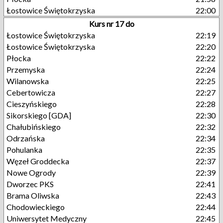
Łostowice Świętokrzyska
22:00
Kurs nr 17 do
Łostowice Świętokrzyska
22:19
Łostowice Świętokrzyska
22:20
Płocka
22:22
Przemyska
22:24
Wilanowska
22:25
Cebertowicza
22:27
Cieszyńskiego
22:28
Sikorskiego [GDA]
22:30
Chałubińskiego
22:32
Odrzańska
22:34
Pohulanka
22:35
Węzeł Groddecka
22:37
Nowe Ogrody
22:39
Dworzec PKS
22:41
Brama Oliwska
22:43
Chodowieckiego
22:44
Uniwersytet Medyczny
22:45