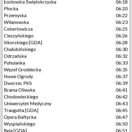
Łostowice Świętokrzyska
06:18
Płocka
06:20
Przemyska
06:22
Wilanowska
06:23
Cebertowicza
06:25
Cieszyńskiego
06:26
Sikorskiego [GDA]
06:28
Chałubińskiego
06:30
Odrzańska
06:32
Pohulanka
06:33
Węzeł Groddecka
06:35
Nowe Ogrody
06:37
Dworzec PKS
06:39
Brama Oliwska
06:41
Chodowieckiego
06:42
Uniwersytet Medyczny
06:43
Traugutta [GDA]
06:45
Opera Bałtycka
06:47
Wyspiańskiego
06:50
Reja [GDA]
06:51