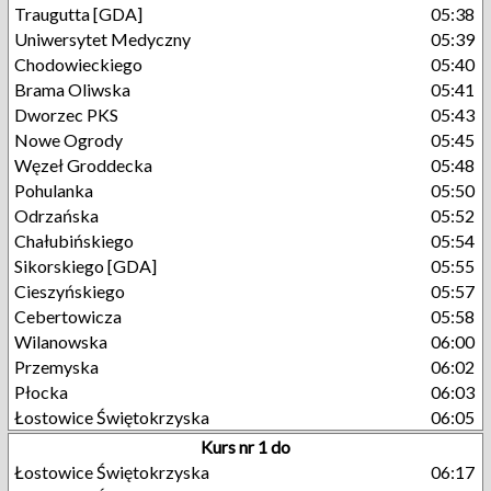
Traugutta [GDA]
05:38
Uniwersytet Medyczny
05:39
Chodowieckiego
05:40
Brama Oliwska
05:41
Dworzec PKS
05:43
Nowe Ogrody
05:45
Węzeł Groddecka
05:48
Pohulanka
05:50
Odrzańska
05:52
Chałubińskiego
05:54
Sikorskiego [GDA]
05:55
Cieszyńskiego
05:57
Cebertowicza
05:58
Wilanowska
06:00
Przemyska
06:02
Płocka
06:03
Łostowice Świętokrzyska
06:05
Kurs nr 1 do
Łostowice Świętokrzyska
06:17