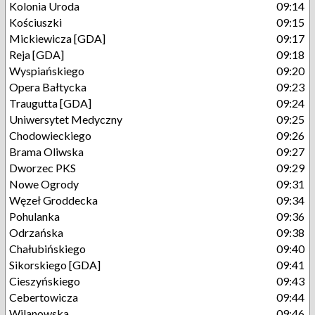
Kolonia Uroda
09:14
Kościuszki
09:15
Mickiewicza [GDA]
09:17
Reja [GDA]
09:18
Wyspiańskiego
09:20
Opera Bałtycka
09:23
Traugutta [GDA]
09:24
Uniwersytet Medyczny
09:25
Chodowieckiego
09:26
Brama Oliwska
09:27
Dworzec PKS
09:29
Nowe Ogrody
09:31
Węzeł Groddecka
09:34
Pohulanka
09:36
Odrzańska
09:38
Chałubińskiego
09:40
Sikorskiego [GDA]
09:41
Cieszyńskiego
09:43
Cebertowicza
09:44
Wilanowska
09:46