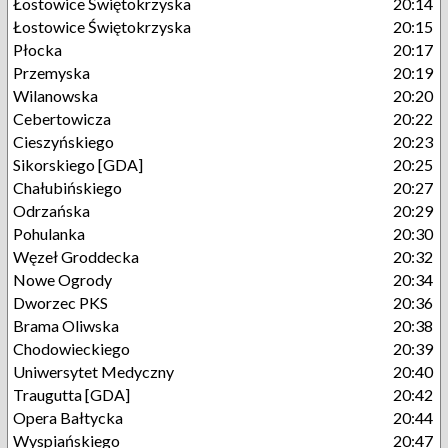
Łostowice Świętokrzyska
20:14
Łostowice Świętokrzyska
20:15
Płocka
20:17
Przemyska
20:19
Wilanowska
20:20
Cebertowicza
20:22
Cieszyńskiego
20:23
Sikorskiego [GDA]
20:25
Chałubińskiego
20:27
Odrzańska
20:29
Pohulanka
20:30
Węzeł Groddecka
20:32
Nowe Ogrody
20:34
Dworzec PKS
20:36
Brama Oliwska
20:38
Chodowieckiego
20:39
Uniwersytet Medyczny
20:40
Traugutta [GDA]
20:42
Opera Bałtycka
20:44
Wyspiańskiego
20:47