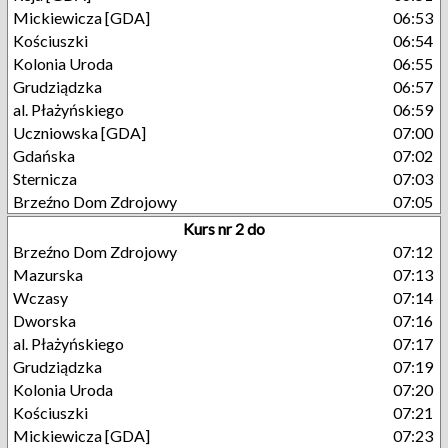
Mickiewicza [GDA]
06:53
Kościuszki
06:54
Kolonia Uroda
06:55
Grudziądzka
06:57
al. Płażyńskiego
06:59
Uczniowska [GDA]
07:00
Gdańska
07:02
Sternicza
07:03
Brzeźno Dom Zdrojowy
07:05
Kurs nr 2 do
Brzeźno Dom Zdrojowy
07:12
Mazurska
07:13
Wczasy
07:14
Dworska
07:16
al. Płażyńskiego
07:17
Grudziądzka
07:19
Kolonia Uroda
07:20
Kościuszki
07:21
Mickiewicza [GDA]
07:23