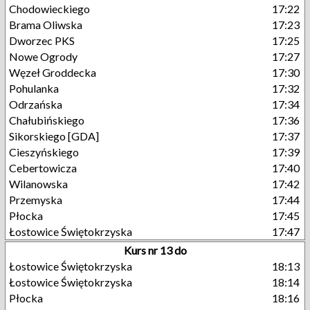
Chodowieckiego
17:22
Brama Oliwska
17:23
Dworzec PKS
17:25
Nowe Ogrody
17:27
Węzeł Groddecka
17:30
Pohulanka
17:32
Odrzańska
17:34
Chałubińskiego
17:36
Sikorskiego [GDA]
17:37
Cieszyńskiego
17:39
Cebertowicza
17:40
Wilanowska
17:42
Przemyska
17:44
Płocka
17:45
Łostowice Świętokrzyska
17:47
Kurs nr 13 do
Łostowice Świętokrzyska
18:13
Łostowice Świętokrzyska
18:14
Płocka
18:16