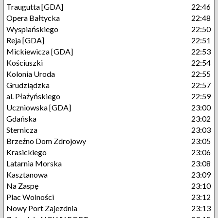
Traugutta [GDA]
22:46
Opera Bałtycka
22:48
Wyspiańskiego
22:50
Reja [GDA]
22:51
Mickiewicza [GDA]
22:53
Kościuszki
22:54
Kolonia Uroda
22:55
Grudziądzka
22:57
al. Płażyńskiego
22:59
Uczniowska [GDA]
23:00
Gdańska
23:02
Sternicza
23:03
Brzeźno Dom Zdrojowy
23:05
Krasickiego
23:06
Latarnia Morska
23:08
Kasztanowa
23:09
Na Zaspę
23:10
Plac Wolności
23:12
Nowy Port Zajezdnia
23:13