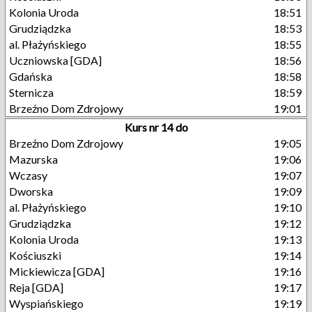
Kolonia Uroda
18:51
Grudziądzka
18:53
al. Płażyńskiego
18:55
Uczniowska [GDA]
18:56
Gdańska
18:58
Sternicza
18:59
Brzeźno Dom Zdrojowy
19:01
Kurs nr 14 do
Brzeźno Dom Zdrojowy
19:05
Mazurska
19:06
Wczasy
19:07
Dworska
19:09
al. Płażyńskiego
19:10
Grudziądzka
19:12
Kolonia Uroda
19:13
Kościuszki
19:14
Mickiewicza [GDA]
19:16
Reja [GDA]
19:17
Wyspiańskiego
19:19