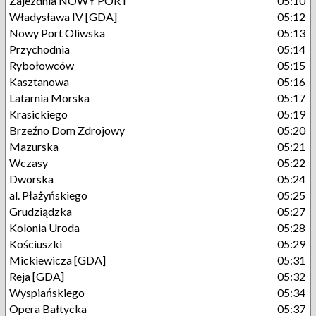
Zajezdnia NOWY PORT
05:10
Władysława IV [GDA]
05:12
Nowy Port Oliwska
05:13
Przychodnia
05:14
Rybołowców
05:15
Kasztanowa
05:16
Latarnia Morska
05:17
Krasickiego
05:19
Brzeźno Dom Zdrojowy
05:20
Mazurska
05:21
Wczasy
05:22
Dworska
05:24
al. Płażyńskiego
05:25
Grudziądzka
05:27
Kolonia Uroda
05:28
Kościuszki
05:29
Mickiewicza [GDA]
05:31
Reja [GDA]
05:32
Wyspiańskiego
05:34
Opera Bałtycka
05:37