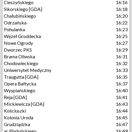
Cieszyńskiego
16:16
Sikorskiego [GDA]
16:18
Chałubińskiego
16:20
Odrzańska
16:22
Pohulanka
16:23
Węzeł Groddecka
16:25
Nowe Ogrody
16:27
Dworzec PKS
16:29
Brama Oliwska
16:31
Chodowieckiego
16:32
Uniwersytet Medyczny
16:33
Traugutta [GDA]
16:35
Opera Bałtycka
16:37
Wyspiańskiego
16:40
Reja [GDA]
16:41
Mickiewicza [GDA]
16:43
Kościuszki
16:44
Kolonia Uroda
16:45
Grudziądzka
16:47
al. Płażyńskiego
16:49