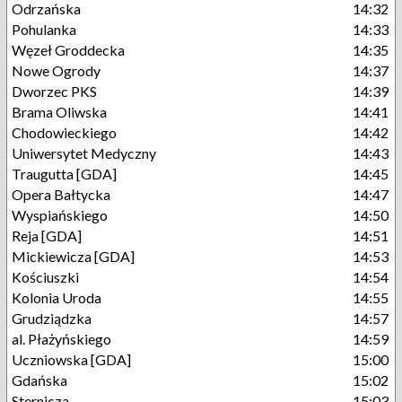
Odrzańska
14:32
Pohulanka
14:33
Węzeł Groddecka
14:35
Nowe Ogrody
14:37
Dworzec PKS
14:39
Brama Oliwska
14:41
Chodowieckiego
14:42
Uniwersytet Medyczny
14:43
Traugutta [GDA]
14:45
Opera Bałtycka
14:47
Wyspiańskiego
14:50
Reja [GDA]
14:51
Mickiewicza [GDA]
14:53
Kościuszki
14:54
Kolonia Uroda
14:55
Grudziądzka
14:57
al. Płażyńskiego
14:59
Uczniowska [GDA]
15:00
Gdańska
15:02
Sternicza
15:03