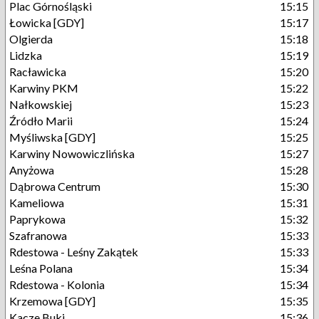
Plac Górnośląski
15:15
Łowicka [GDY]
15:17
Olgierda
15:18
Lidzka
15:19
Racławicka
15:20
Karwiny PKM
15:22
Nałkowskiej
15:23
Źródło Marii
15:24
Myśliwska [GDY]
15:25
Karwiny Nowowiczlińska
15:27
Anyżowa
15:28
Dąbrowa Centrum
15:30
Kameliowa
15:31
Paprykowa
15:32
Szafranowa
15:33
Rdestowa - Leśny Zakątek
15:33
Leśna Polana
15:34
Rdestowa - Kolonia
15:34
Krzemowa [GDY]
15:35
Kacze Buki
15:36