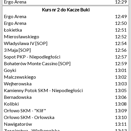
Ergo Arena
12:29
Kurs nr 2 do Kacze Buki
Ergo Arena
12:49
Ergo Arena
12:50
Łokietka
12:51
Mierosławskiego
12:52
Władysława IV [SOP]
12:54
3 Maja [SOP]
12:56
Sopot PKP - Niepodległości
12:57
Bohaterów Monte Cassino [SOP]
12:59
Goyki
13:01
Malczewskiego
13:02
Wejherowska
13:03
Kamienny Potok SKM - Niepodległości
13:05
Bernadowska
13:06
Kolibki
13:08
Orłowo SKM - "Klif"
13:09
Orłowo SKM - Orłowska
13:10
Nawigatorów
13:11
Zwycięstwa - Wielkopolska
13:13