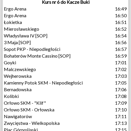
Kurs nr 6 do Kacze Buki
Ergo Arena
16:49
Ergo Arena
16:50
Łokietka
16:51
Mierosławskiego
16:52
Władysława IV [SOP]
16:54
3 Maja [SOP]
16:56
Sopot PKP - Niepodległości
16:57
Bohaterów Monte Cassino [SOP]
16:59
Goyki
17:01
Malczewskiego
17:02
Wejherowska
17:03
Kamienny Potok SKM - Niepodległości
17:05
Bernadowska
17:06
Kolibki
17:08
Orłowo SKM - "Klif"
17:09
Orłowo SKM - Orłowska
17:10
Nawigatorów
17:11
Zwycięstwa - Wielkopolska
17:13
Plac Górnośląski
17:15