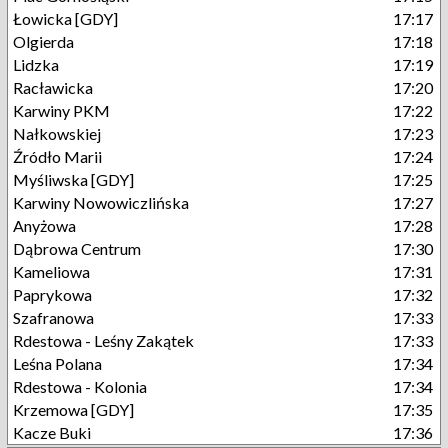
Łowicka [GDY]
17:17
Olgierda
17:18
Lidzka
17:19
Racławicka
17:20
Karwiny PKM
17:22
Nałkowskiej
17:23
Źródło Marii
17:24
Myśliwska [GDY]
17:25
Karwiny Nowowiczlińska
17:27
Anyżowa
17:28
Dąbrowa Centrum
17:30
Kameliowa
17:31
Paprykowa
17:32
Szafranowa
17:33
Rdestowa - Leśny Zakątek
17:33
Leśna Polana
17:34
Rdestowa - Kolonia
17:34
Krzemowa [GDY]
17:35
Kacze Buki
17:36