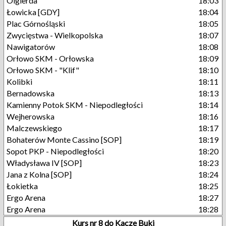
Olgierda
18:03
Łowicka [GDY]
18:04
Plac Górnośląski
18:05
Zwycięstwa - Wielkopolska
18:07
Nawigatorów
18:08
Orłowo SKM - Orłowska
18:09
Orłowo SKM - "Klif"
18:10
Kolibki
18:11
Bernadowska
18:13
Kamienny Potok SKM - Niepodległości
18:14
Wejherowska
18:16
Malczewskiego
18:17
Bohaterów Monte Cassino [SOP]
18:19
Sopot PKP - Niepodległości
18:20
Władysława IV [SOP]
18:23
Jana z Kolna [SOP]
18:24
Łokietka
18:25
Ergo Arena
18:27
Ergo Arena
18:28
Kurs nr 8 do Kacze Buki