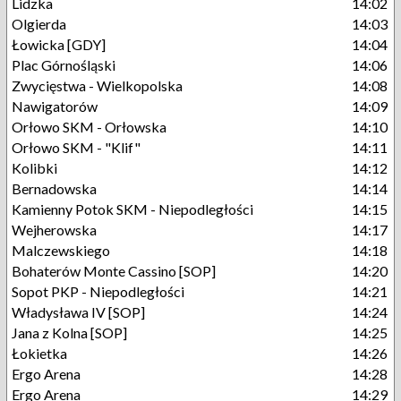
Lidzka
14:02
Olgierda
14:03
Łowicka [GDY]
14:04
Plac Górnośląski
14:06
Zwycięstwa - Wielkopolska
14:08
Nawigatorów
14:09
Orłowo SKM - Orłowska
14:10
Orłowo SKM - "Klif"
14:11
Kolibki
14:12
Bernadowska
14:14
Kamienny Potok SKM - Niepodległości
14:15
Wejherowska
14:17
Malczewskiego
14:18
Bohaterów Monte Cassino [SOP]
14:20
Sopot PKP - Niepodległości
14:21
Władysława IV [SOP]
14:24
Jana z Kolna [SOP]
14:25
Łokietka
14:26
Ergo Arena
14:28
Ergo Arena
14:29