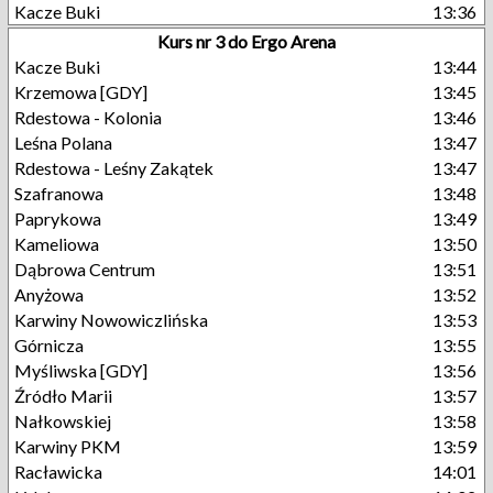
Kacze Buki
13:36
Kurs nr 3 do Ergo Arena
Kacze Buki
13:44
Krzemowa [GDY]
13:45
Rdestowa - Kolonia
13:46
Leśna Polana
13:47
Rdestowa - Leśny Zakątek
13:47
Szafranowa
13:48
Paprykowa
13:49
Kameliowa
13:50
Dąbrowa Centrum
13:51
Anyżowa
13:52
Karwiny Nowowiczlińska
13:53
Górnicza
13:55
Myśliwska [GDY]
13:56
Źródło Marii
13:57
Nałkowskiej
13:58
Karwiny PKM
13:59
Racławicka
14:01