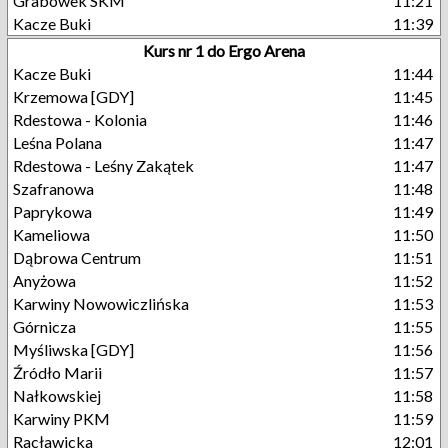
Grabówek SKM
11:21
Kacze Buki
11:39
Kurs nr 1 do Ergo Arena
Kacze Buki
11:44
Krzemowa [GDY]
11:45
Rdestowa - Kolonia
11:46
Leśna Polana
11:47
Rdestowa - Leśny Zakątek
11:47
Szafranowa
11:48
Paprykowa
11:49
Kameliowa
11:50
Dąbrowa Centrum
11:51
Anyżowa
11:52
Karwiny Nowowiczlińska
11:53
Górnicza
11:55
Myśliwska [GDY]
11:56
Źródło Marii
11:57
Nałkowskiej
11:58
Karwiny PKM
11:59
Racławicka
12:01