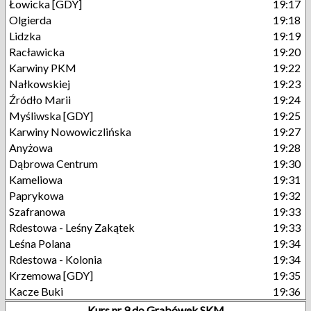
Łowicka [GDY]
19:17
Olgierda
19:18
Lidzka
19:19
Racławicka
19:20
Karwiny PKM
19:22
Nałkowskiej
19:23
Źródło Marii
19:24
Myśliwska [GDY]
19:25
Karwiny Nowowiczlińska
19:27
Anyżowa
19:28
Dąbrowa Centrum
19:30
Kameliowa
19:31
Paprykowa
19:32
Szafranowa
19:33
Rdestowa - Leśny Zakątek
19:33
Leśna Polana
19:34
Rdestowa - Kolonia
19:34
Krzemowa [GDY]
19:35
Kacze Buki
19:36
Kurs nr 9 do Grabówek SKM