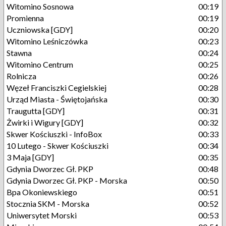
Witomino Sosnowa
00:19
Promienna
00:19
Uczniowska [GDY]
00:20
Witomino Leśniczówka
00:23
Stawna
00:24
Witomino Centrum
00:25
Rolnicza
00:26
Węzeł Franciszki Cegielskiej
00:28
Urząd Miasta - Świętojańska
00:30
Traugutta [GDY]
00:31
Żwirki i Wigury [GDY]
00:32
Skwer Kościuszki - InfoBox
00:33
10 Lutego - Skwer Kościuszki
00:34
3 Maja [GDY]
00:35
Gdynia Dworzec Gł. PKP
00:48
Gdynia Dworzec Gł. PKP - Morska
00:50
Bpa Okoniewskiego
00:51
Stocznia SKM - Morska
00:52
Uniwersytet Morski
00:53