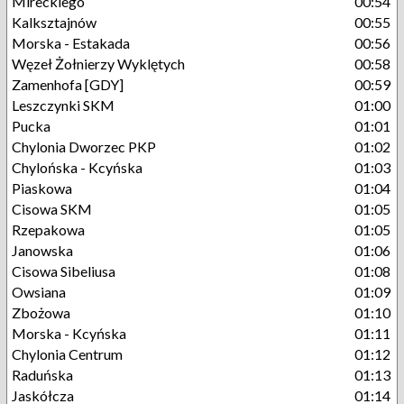
Mireckiego
00:54
Kalksztajnów
00:55
Morska - Estakada
00:56
Węzeł Żołnierzy Wyklętych
00:58
Zamenhofa [GDY]
00:59
Leszczynki SKM
01:00
Pucka
01:01
Chylonia Dworzec PKP
01:02
Chylońska - Kcyńska
01:03
Piaskowa
01:04
Cisowa SKM
01:05
Rzepakowa
01:05
Janowska
01:06
Cisowa Sibeliusa
01:08
Owsiana
01:09
Zbożowa
01:10
Morska - Kcyńska
01:11
Chylonia Centrum
01:12
Raduńska
01:13
Jaskółcza
01:14