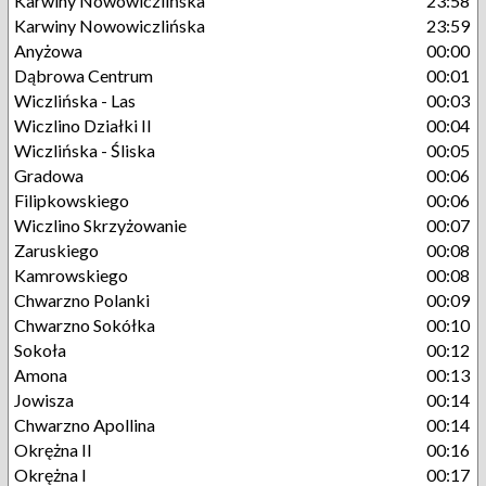
Karwiny Nowowiczlińska
23:58
Karwiny Nowowiczlińska
23:59
Anyżowa
00:00
Dąbrowa Centrum
00:01
Wiczlińska - Las
00:03
Wiczlino Działki II
00:04
Wiczlińska - Śliska
00:05
Gradowa
00:06
Filipkowskiego
00:06
Wiczlino Skrzyżowanie
00:07
Zaruskiego
00:08
Kamrowskiego
00:08
Chwarzno Polanki
00:09
Chwarzno Sokółka
00:10
Sokoła
00:12
Amona
00:13
Jowisza
00:14
Chwarzno Apollina
00:14
Okrężna II
00:16
Okrężna I
00:17