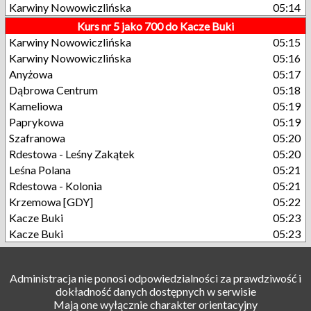
Karwiny Nowowiczlińska
05:14
Kurs nr 5 jako 700 do Kacze Buki
Karwiny Nowowiczlińska
05:15
Karwiny Nowowiczlińska
05:16
Anyżowa
05:17
Dąbrowa Centrum
05:18
Kameliowa
05:19
Paprykowa
05:19
Szafranowa
05:20
Rdestowa - Leśny Zakątek
05:20
Leśna Polana
05:21
Rdestowa - Kolonia
05:21
Krzemowa [GDY]
05:22
Kacze Buki
05:23
Kacze Buki
05:23
Administracja nie ponosi odpowiedzialności za prawdziwość i
dokładność danych dostępnych w serwisie
Mają one wyłącznie charakter orientacyjny