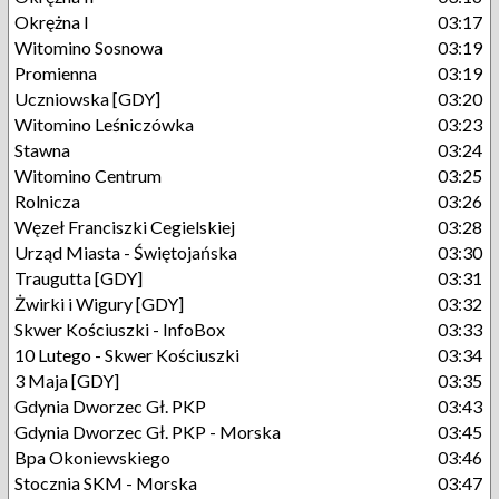
Okrężna I
03:17
Witomino Sosnowa
03:19
Promienna
03:19
Uczniowska [GDY]
03:20
Witomino Leśniczówka
03:23
Stawna
03:24
Witomino Centrum
03:25
Rolnicza
03:26
Węzeł Franciszki Cegielskiej
03:28
Urząd Miasta - Świętojańska
03:30
Traugutta [GDY]
03:31
Żwirki i Wigury [GDY]
03:32
Skwer Kościuszki - InfoBox
03:33
10 Lutego - Skwer Kościuszki
03:34
3 Maja [GDY]
03:35
Gdynia Dworzec Gł. PKP
03:43
Gdynia Dworzec Gł. PKP - Morska
03:45
Bpa Okoniewskiego
03:46
Stocznia SKM - Morska
03:47