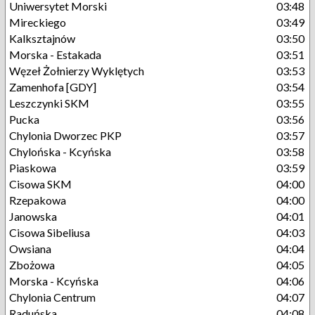
Uniwersytet Morski
03:48
Mireckiego
03:49
Kalksztajnów
03:50
Morska - Estakada
03:51
Węzeł Żołnierzy Wyklętych
03:53
Zamenhofa [GDY]
03:54
Leszczynki SKM
03:55
Pucka
03:56
Chylonia Dworzec PKP
03:57
Chylońska - Kcyńska
03:58
Piaskowa
03:59
Cisowa SKM
04:00
Rzepakowa
04:00
Janowska
04:01
Cisowa Sibeliusa
04:03
Owsiana
04:04
Zbożowa
04:05
Morska - Kcyńska
04:06
Chylonia Centrum
04:07
Raduńska
04:08