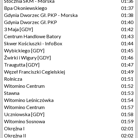
Stocznia SKM - Morska
01:36
Bpa Okoniewskiego
01:37
Gdynia Dworzec Gł. PKP - Morska
01:38
Gdynia Dworzec Gł. PKP
01:40
3 Maja [GDY]
01:42
Centrum Handlowe Batory
01:43
Skwer Kościuszki - InfoBox
01:44
Wybickiego [GDY]
01:45
Żwirki i Wigury [GDY]
01:46
Traugutta [GDY]
01:47
Węzeł Franciszki Cegielskiej
01:49
Rolnicza
01:51
Witomino Centrum
01:52
Stawna
01:53
Witomino Leśniczówka
01:54
Witomino Centrum
01:57
Uczniowska [GDY]
01:58
Witomino Sosnowa
01:59
Okrężna I
02:01
Okrężna II
02:02