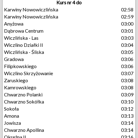
Kurs nr 4 do
Karwiny Nowowiczlińska
02:58
Karwiny Nowowiczlińska
02:59
Anyżowa
03:00
Dąbrowa Centrum
03:01
Wiczlińska - Las
03:03
Wiczlino Działki II
03:04
Wiczlińska - Śliska
03:05
Gradowa
03:06
Filipkowskiego
03:06
Wiczlino Skrzyżowanie
03:07
Zaruskiego
03:08
Kamrowskiego
03:08
Chwarzno Polanki
03:09
Chwarzno Sokółka
03:10
Sokoła
03:12
Amona
03:13
Jowisza
03:14
Chwarzno Apollina
03:14
Okrężna II
03:16