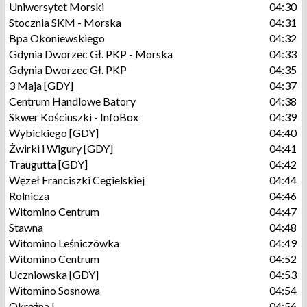
Uniwersytet Morski
04:30
Stocznia SKM - Morska
04:31
Bpa Okoniewskiego
04:32
Gdynia Dworzec Gł. PKP - Morska
04:33
Gdynia Dworzec Gł. PKP
04:35
3 Maja [GDY]
04:37
Centrum Handlowe Batory
04:38
Skwer Kościuszki - InfoBox
04:39
Wybickiego [GDY]
04:40
Żwirki i Wigury [GDY]
04:41
Traugutta [GDY]
04:42
Węzeł Franciszki Cegielskiej
04:44
Rolnicza
04:46
Witomino Centrum
04:47
Stawna
04:48
Witomino Leśniczówka
04:49
Witomino Centrum
04:52
Uczniowska [GDY]
04:53
Witomino Sosnowa
04:54
Okrężna I
04:56