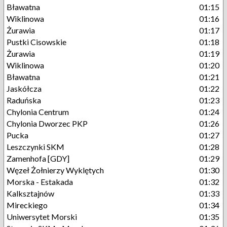
Bławatna
01:15
Wiklinowa
01:16
Żurawia
01:17
Pustki Cisowskie
01:18
Żurawia
01:19
Wiklinowa
01:20
Bławatna
01:21
Jaskółcza
01:22
Raduńska
01:23
Chylonia Centrum
01:24
Chylonia Dworzec PKP
01:26
Pucka
01:27
Leszczynki SKM
01:28
Zamenhofa [GDY]
01:29
Węzeł Żołnierzy Wyklętych
01:30
Morska - Estakada
01:32
Kalksztajnów
01:33
Mireckiego
01:34
Uniwersytet Morski
01:35