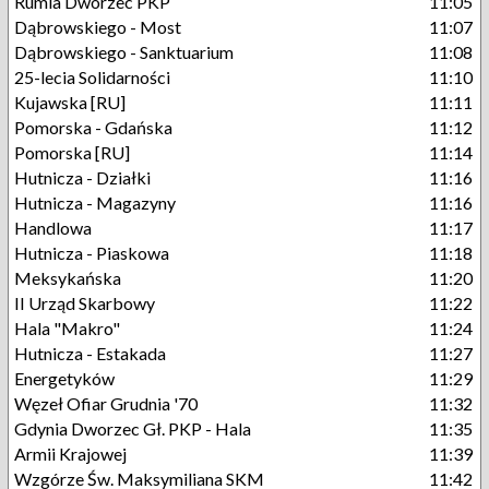
Rumia Dworzec PKP
11:05
Dąbrowskiego - Most
11:07
Dąbrowskiego - Sanktuarium
11:08
25-lecia Solidarności
11:10
Kujawska [RU]
11:11
Pomorska - Gdańska
11:12
Pomorska [RU]
11:14
Hutnicza - Działki
11:16
Hutnicza - Magazyny
11:16
Handlowa
11:17
Hutnicza - Piaskowa
11:18
Meksykańska
11:20
II Urząd Skarbowy
11:22
Hala "Makro"
11:24
Hutnicza - Estakada
11:27
Energetyków
11:29
Węzeł Ofiar Grudnia '70
11:32
Gdynia Dworzec Gł. PKP - Hala
11:35
Armii Krajowej
11:39
Wzgórze Św. Maksymiliana SKM
11:42