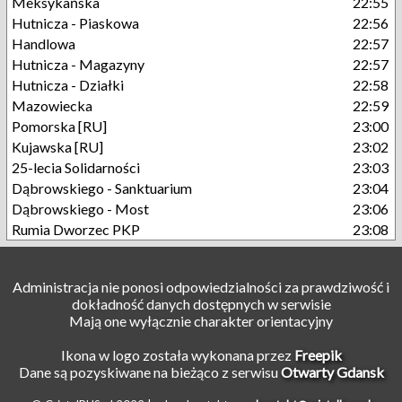
Meksykańska
22:55
Hutnicza - Piaskowa
22:56
Handlowa
22:57
Hutnicza - Magazyny
22:57
Hutnicza - Działki
22:58
Mazowiecka
22:59
Pomorska [RU]
23:00
Kujawska [RU]
23:02
25-lecia Solidarności
23:03
Dąbrowskiego - Sanktuarium
23:04
Dąbrowskiego - Most
23:06
Rumia Dworzec PKP
23:08
Administracja nie ponosi odpowiedzialności za prawdziwość i
dokładność danych dostępnych w serwisie
Mają one wyłącznie charakter orientacyjny
Ikona w logo została wykonana przez
Freepik
Dane są pozyskiwane na bieżąco z serwisu
Otwarty Gdansk