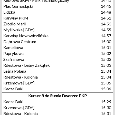
Redłowo SKM - Park Technologiczny
14:41
Plac Górnośląski
14:45
Lidzka
14:48
Karwiny PKM
14:51
Źródło Marii
14:53
Myśliwska [GDY]
14:55
Karwiny Nowowiczlińska
14:57
Dąbrowa Centrum
15:00
Kameliowa
15:01
Paprykowa
15:02
Szafranowa
15:03
Rdestowa - Leśny Zakątek
15:03
Leśna Polana
15:04
Rdestowa - Kolonia
15:04
Krzemowa [GDY]
15:05
Kacze Buki
15:06
Kurs nr 8 do Rumia Dworzec PKP
Kacze Buki
15:29
Krzemowa [GDY]
15:30
Rdestowa - Kolonia
15:31