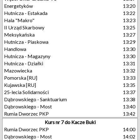
Energetyków
13:20
Hutnicza - Estakada
13:22
Hala "Makro"
13:23
II Urząd Skarbowy
13:25
Meksykańska
13:27
Hutnicza - Piaskowa
13:29
Handlowa
13:30
Hutnicza - Magazyny
13:30
Hutnicza - Działki
13:31
Mazowiecka
13:32
Pomorska [RU]
13:33
Kujawska [RU]
13:35
25-lecia Solidarności
13:37
Dąbrowskiego - Sanktuarium
13:38
Dąbrowskiego - Most
13:40
Rumia Dworzec PKP
13:42
Kurs nr 7 do Kacze Buki
Rumia Dworzec PKP
14:00
Dąbrowskiego - Most
14:02