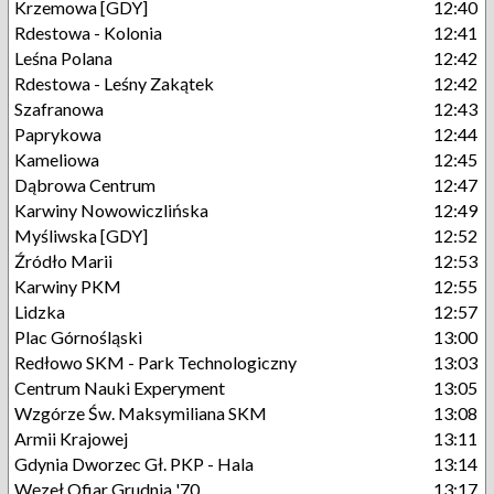
Krzemowa [GDY]
12:40
Rdestowa - Kolonia
12:41
Leśna Polana
12:42
Rdestowa - Leśny Zakątek
12:42
Szafranowa
12:43
Paprykowa
12:44
Kameliowa
12:45
Dąbrowa Centrum
12:47
Karwiny Nowowiczlińska
12:49
Myśliwska [GDY]
12:52
Źródło Marii
12:53
Karwiny PKM
12:55
Lidzka
12:57
Plac Górnośląski
13:00
Redłowo SKM - Park Technologiczny
13:03
Centrum Nauki Experyment
13:05
Wzgórze Św. Maksymiliana SKM
13:08
Armii Krajowej
13:11
Gdynia Dworzec Gł. PKP - Hala
13:14
Węzeł Ofiar Grudnia '70
13:17