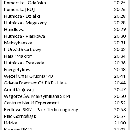
Pomorska - Gdańska
20:25
Pomorska [RU]
20:26
Hutnicza - Działki
20:28
Hutnicza - Magazyny
20:28
Handlowa
20:29
Hutnicza - Piaskowa
20:30
Meksykańska
20:31
II Urząd Skarbowy
20:32
Hala "Makro"
20:34
Hutnicza - Estakada
20:36
Energetyków
20:38
Węzeł Ofiar Grudnia '70
20:41
Gdynia Dworzec Gł. PKP - Hala
20:44
Armii Krajowej
20:47
Wzgórze Św. Maksymiliana SKM
20:50
Centrum Nauki Experyment
20:52
Redłowo SKM - Park Technologiczny
20:53
Plac Górnośląski
20:57
Lidzka
21:00
Karwiny PKM
21:02