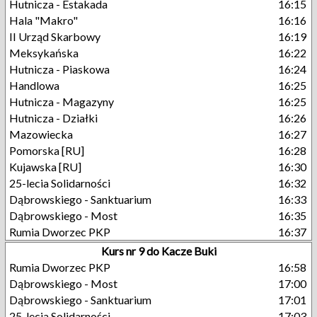
Hutnicza - Estakada
16:15
Hala "Makro"
16:16
II Urząd Skarbowy
16:19
Meksykańska
16:22
Hutnicza - Piaskowa
16:24
Handlowa
16:25
Hutnicza - Magazyny
16:25
Hutnicza - Działki
16:26
Mazowiecka
16:27
Pomorska [RU]
16:28
Kujawska [RU]
16:30
25-lecia Solidarności
16:32
Dąbrowskiego - Sanktuarium
16:33
Dąbrowskiego - Most
16:35
Rumia Dworzec PKP
16:37
Kurs nr 9 do Kacze Buki
Rumia Dworzec PKP
16:58
Dąbrowskiego - Most
17:00
Dąbrowskiego - Sanktuarium
17:01
25-lecia Solidarności
17:03