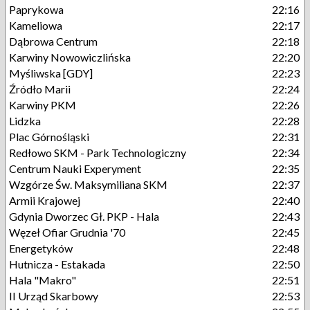
Paprykowa
22:16
Kameliowa
22:17
Dąbrowa Centrum
22:18
Karwiny Nowowiczlińska
22:20
Myśliwska [GDY]
22:23
Źródło Marii
22:24
Karwiny PKM
22:26
Lidzka
22:28
Plac Górnośląski
22:31
Redłowo SKM - Park Technologiczny
22:34
Centrum Nauki Experyment
22:35
Wzgórze Św. Maksymiliana SKM
22:37
Armii Krajowej
22:40
Gdynia Dworzec Gł. PKP - Hala
22:43
Węzeł Ofiar Grudnia '70
22:45
Energetyków
22:48
Hutnicza - Estakada
22:50
Hala "Makro"
22:51
II Urząd Skarbowy
22:53