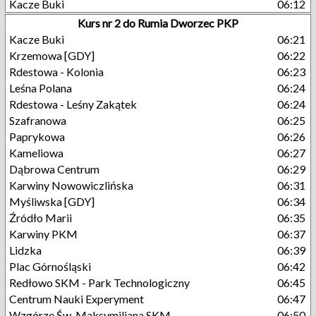
Kacze Buki
06:12
Kurs nr 2 do Rumia Dworzec PKP
Kacze Buki
06:21
Krzemowa [GDY]
06:22
Rdestowa - Kolonia
06:23
Leśna Polana
06:24
Rdestowa - Leśny Zakątek
06:24
Szafranowa
06:25
Paprykowa
06:26
Kameliowa
06:27
Dąbrowa Centrum
06:29
Karwiny Nowowiczlińska
06:31
Myśliwska [GDY]
06:34
Źródło Marii
06:35
Karwiny PKM
06:37
Lidzka
06:39
Plac Górnośląski
06:42
Redłowo SKM - Park Technologiczny
06:45
Centrum Nauki Experyment
06:47
Wzgórze Św. Maksymiliana SKM
06:50