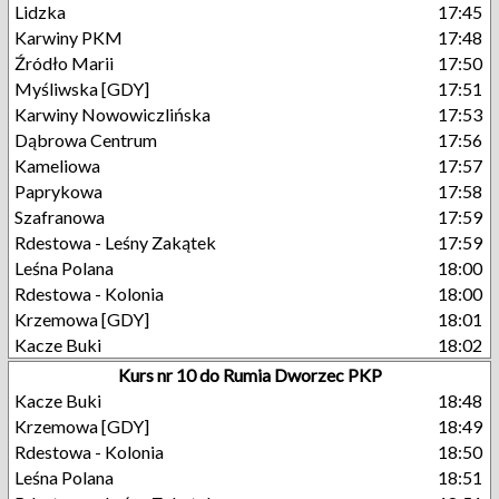
Lidzka
17:45
Karwiny PKM
17:48
Źródło Marii
17:50
Myśliwska [GDY]
17:51
Karwiny Nowowiczlińska
17:53
Dąbrowa Centrum
17:56
Kameliowa
17:57
Paprykowa
17:58
Szafranowa
17:59
Rdestowa - Leśny Zakątek
17:59
Leśna Polana
18:00
Rdestowa - Kolonia
18:00
Krzemowa [GDY]
18:01
Kacze Buki
18:02
Kurs nr 10 do Rumia Dworzec PKP
Kacze Buki
18:48
Krzemowa [GDY]
18:49
Rdestowa - Kolonia
18:50
Leśna Polana
18:51