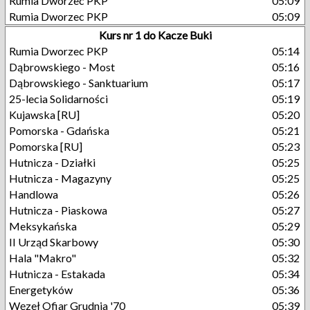
Rumia Dworzec PKP
05:09
Rumia Dworzec PKP
05:09
Kurs nr 1 do Kacze Buki
Rumia Dworzec PKP
05:14
Dąbrowskiego - Most
05:16
Dąbrowskiego - Sanktuarium
05:17
25-lecia Solidarności
05:19
Kujawska [RU]
05:20
Pomorska - Gdańska
05:21
Pomorska [RU]
05:23
Hutnicza - Działki
05:25
Hutnicza - Magazyny
05:25
Handlowa
05:26
Hutnicza - Piaskowa
05:27
Meksykańska
05:29
II Urząd Skarbowy
05:30
Hala "Makro"
05:32
Hutnicza - Estakada
05:34
Energetyków
05:36
Węzeł Ofiar Grudnia '70
05:39