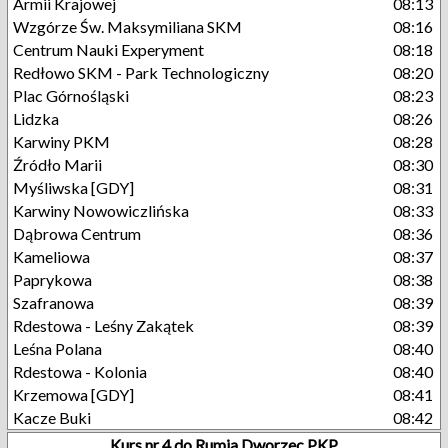
Armii Krajowej
08:13
Wzgórze Św. Maksymiliana SKM
08:16
Centrum Nauki Experyment
08:18
Redłowo SKM - Park Technologiczny
08:20
Plac Górnośląski
08:23
Lidzka
08:26
Karwiny PKM
08:28
Źródło Marii
08:30
Myśliwska [GDY]
08:31
Karwiny Nowowiczlińska
08:33
Dąbrowa Centrum
08:36
Kameliowa
08:37
Paprykowa
08:38
Szafranowa
08:39
Rdestowa - Leśny Zakątek
08:39
Leśna Polana
08:40
Rdestowa - Kolonia
08:40
Krzemowa [GDY]
08:41
Kacze Buki
08:42
Kurs nr 4 do Rumia Dworzec PKP