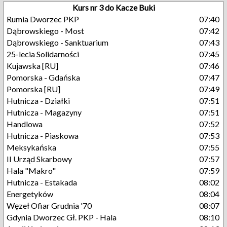
Kurs nr 3 do Kacze Buki
Rumia Dworzec PKP
07:40
Dąbrowskiego - Most
07:42
Dąbrowskiego - Sanktuarium
07:43
25-lecia Solidarności
07:45
Kujawska [RU]
07:46
Pomorska - Gdańska
07:47
Pomorska [RU]
07:49
Hutnicza - Działki
07:51
Hutnicza - Magazyny
07:51
Handlowa
07:52
Hutnicza - Piaskowa
07:53
Meksykańska
07:55
II Urząd Skarbowy
07:57
Hala "Makro"
07:59
Hutnicza - Estakada
08:02
Energetyków
08:04
Węzeł Ofiar Grudnia '70
08:07
Gdynia Dworzec Gł. PKP - Hala
08:10