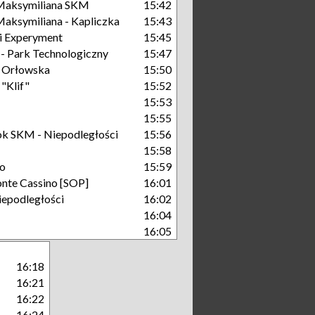
Maksymiliana SKM
15:42
aksymiliana - Kapliczka
15:43
i Experyment
15:45
 Park Technologiczny
15:47
 Orłowska
15:50
"Klif"
15:52
15:53
15:55
k SKM - Niepodległości
15:56
15:58
o
15:59
nte Cassino [SOP]
16:01
iepodległości
16:02
16:04
16:05
16:18
16:21
16:22
16:24