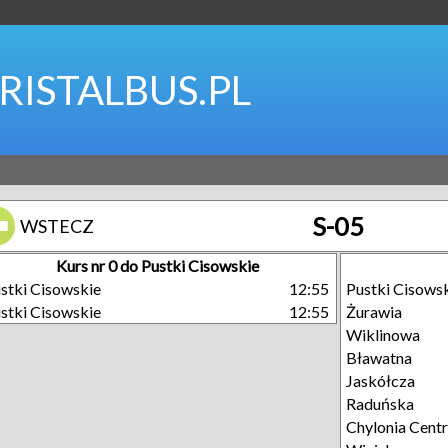
RISTALBUS.PL
S-05
WSTECZ
Kurs nr 0 do Pustki Cisowskie
stki Cisowskie
12:55
Pustki Cisows
stki Cisowskie
12:55
Żurawia
Wiklinowa
Bławatna
Jaskółcza
Raduńska
Chylonia Cent