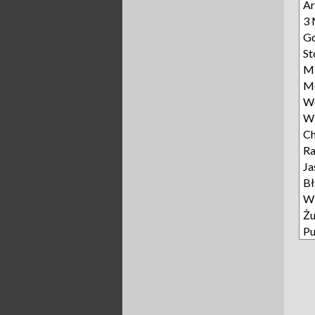
Ar
3 
Gd
St
Mi
Mo
Wę
Wi
Ch
R
Ja
Bł
Wi
Żu
Pu