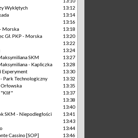
13:10
zy Wyklętych
13:12
kada
13:14
13:16
- Morska
13:18
c Gł. PKP - Morska
13:20
13:22
j
13:24
Maksymiliana SKM
13:27
aksymiliana - Kapliczka
13:28
i Experyment
13:30
 Park Technologiczny
13:32
 Orłowska
13:35
"Klif"
13:37
13:38
13:40
k SKM - Niepodległości
13:41
13:43
o
13:44
nte Cassino [SOP]
13:46