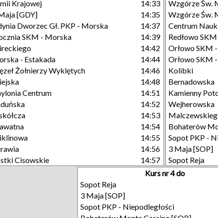
mii Krajowej
14:33
Wzgórze Św. 
Maja [GDY]
14:35
Wzgórze Św. M
ynia Dworzec Gł. PKP - Morska
14:37
Centrum Nauk
ocznia SKM - Morska
14:39
Redłowo SKM -
reckiego
14:42
Orłowo SKM -
rska - Estakada
14:44
Orłowo SKM - 
zeł Żołnierzy Wyklętych
14:46
Kolibki
ejska
14:48
Bernadowska
ylonia Centrum
14:51
Kamienny Poto
aduńska
14:52
Wejherowska
skółcza
14:53
Malczewskieg
awatna
14:54
Bohaterów Mo
klinowa
14:55
Sopot PKP - N
rawia
14:56
3 Maja [SOP]
stki Cisowskie
14:57
Sopot Reja
Kurs nr 4 do
Sopot Reja
3 Maja [SOP]
Sopot PKP - Niepodległości
Bohaterów Monte Cassino [SOP]