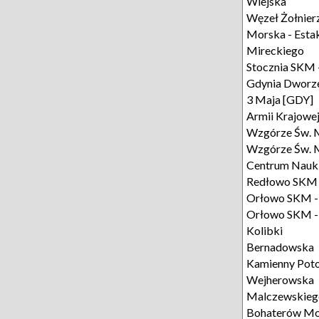
Wiejska
Węzeł Żołnier
Morska - Esta
Mireckiego
Stocznia SKM 
Gdynia Dworze
3 Maja [GDY]
Armii Krajowe
Wzgórze Św. 
Wzgórze Św. M
Centrum Nauk
Redłowo SKM -
Orłowo SKM -
Orłowo SKM - 
Kolibki
Bernadowska
Kamienny Poto
Wejherowska
Malczewskieg
Bohaterów Mo