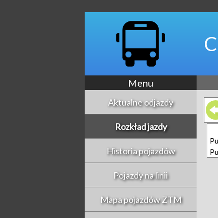
C
Menu
Aktualne odjazdy
Rozkład jazdy
Pu
Historia pojazdów
Pu
Pojazdy na linii
Mapa pojazdów ZTM