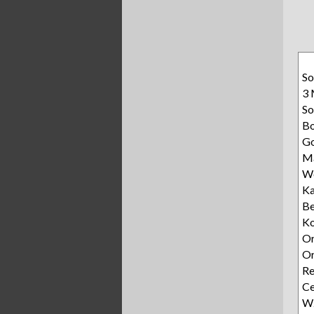
So
3 
So
Bo
G
M
W
Ka
B
Ko
Or
Or
Re
Ce
Wz