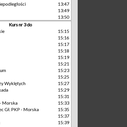
iepodległości
13:47
13:49
13:50
Kurs nr 3 do
kie
15:15
15:16
15:17
15:18
15:19
15:21
rum
15:23
15:25
zy Wyklętych
15:27
kada
15:29
15:31
- Morska
15:33
c Gł. PKP - Morska
15:35
15:37
j
15:39