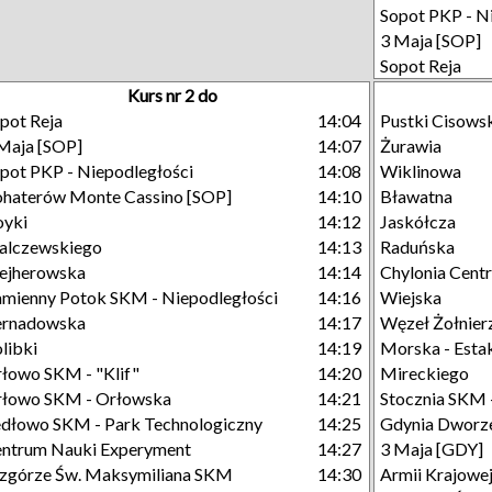
Sopot PKP - N
3 Maja [SOP]
Sopot Reja
Kurs nr 2 do
pot Reja
14:04
Pustki Cisows
Maja [SOP]
14:07
Żurawia
pot PKP - Niepodległości
14:08
Wiklinowa
haterów Monte Cassino [SOP]
14:10
Bławatna
oyki
14:12
Jaskółcza
alczewskiego
14:13
Raduńska
ejherowska
14:14
Chylonia Cent
mienny Potok SKM - Niepodległości
14:16
Wiejska
ernadowska
14:17
Węzeł Żołnier
libki
14:19
Morska - Esta
łowo SKM - "Klif"
14:20
Mireckiego
łowo SKM - Orłowska
14:21
Stocznia SKM 
dłowo SKM - Park Technologiczny
14:25
Gdynia Dworze
ntrum Nauki Experyment
14:27
3 Maja [GDY]
górze Św. Maksymiliana SKM
14:30
Armii Krajowe