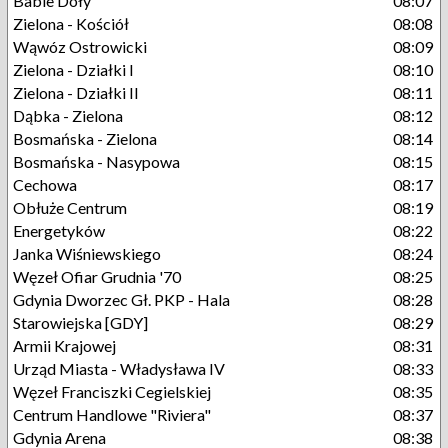
Babie Doły
08:07
Zielona - Kościół
08:08
Wąwóz Ostrowicki
08:09
Zielona - Działki I
08:10
Zielona - Działki II
08:11
Dąbka - Zielona
08:12
Bosmańska - Zielona
08:14
Bosmańska - Nasypowa
08:15
Cechowa
08:17
Obłuże Centrum
08:19
Energetyków
08:22
Janka Wiśniewskiego
08:24
Węzeł Ofiar Grudnia '70
08:25
Gdynia Dworzec Gł. PKP - Hala
08:28
Starowiejska [GDY]
08:29
Armii Krajowej
08:31
Urząd Miasta - Władysława IV
08:33
Węzeł Franciszki Cegielskiej
08:35
Centrum Handlowe "Riviera"
08:37
Gdynia Arena
08:38