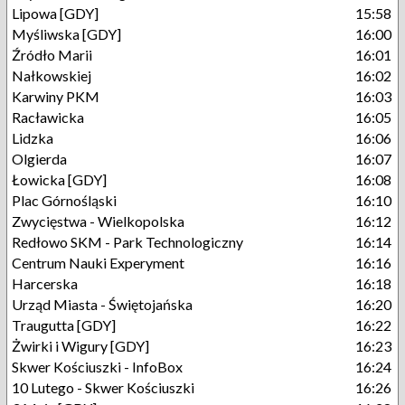
Lipowa [GDY]
15:58
Myśliwska [GDY]
16:00
Źródło Marii
16:01
Nałkowskiej
16:02
Karwiny PKM
16:03
Racławicka
16:05
Lidzka
16:06
Olgierda
16:07
Łowicka [GDY]
16:08
Plac Górnośląski
16:10
Zwycięstwa - Wielkopolska
16:12
Redłowo SKM - Park Technologiczny
16:14
Centrum Nauki Experyment
16:16
Harcerska
16:18
Urząd Miasta - Świętojańska
16:20
Traugutta [GDY]
16:22
Żwirki i Wigury [GDY]
16:23
Skwer Kościuszki - InfoBox
16:24
10 Lutego - Skwer Kościuszki
16:26