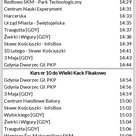
Redłowo SKM - Park Technologiczny
14:29
Centrum Nauki Experyment
14:31
Harcerska
14:33
Urząd Miasta - Świętojańska
14:35
Traugutta [GDY]
14:37
Żwirki i Wigury [GDY]
14:38
Skwer Kościuszki - InfoBox
14:39
10 Lutego - Skwer Kościuszki
14:41
3 Maja [GDY]
14:43
Gdynia Dworzec Gł. PKP
14:44
Kurs nr 10 do Wielki Kack Fikakowo
Gdynia Dworzec Gł. PKP
14:54
Gdynia Dworzec Gł. PKP
14:56
3 Maja [GDY]
14:59
Centrum Handlowe Batory
15:00
Skwer Kościuszki - InfoBox
15:02
Wybickiego [GDY]
15:03
Żwirki i Wigury [GDY]
15:04
Traugutta [GDY]
15:06
Wzgórze Św. Maksymiliana SKM
15:09