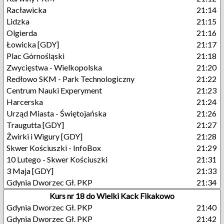
Racławicka
21:14
Lidzka
21:15
Olgierda
21:16
Łowicka [GDY]
21:17
Plac Górnośląski
21:18
Zwycięstwa - Wielkopolska
21:20
Redłowo SKM - Park Technologiczny
21:22
Centrum Nauki Experyment
21:23
Harcerska
21:24
Urząd Miasta - Świętojańska
21:26
Traugutta [GDY]
21:27
Żwirki i Wigury [GDY]
21:28
Skwer Kościuszki - InfoBox
21:29
10 Lutego - Skwer Kościuszki
21:31
3 Maja [GDY]
21:33
Gdynia Dworzec Gł. PKP
21:34
Kurs nr 18 do Wielki Kack Fikakowo
Gdynia Dworzec Gł. PKP
21:40
Gdynia Dworzec Gł. PKP
21:42