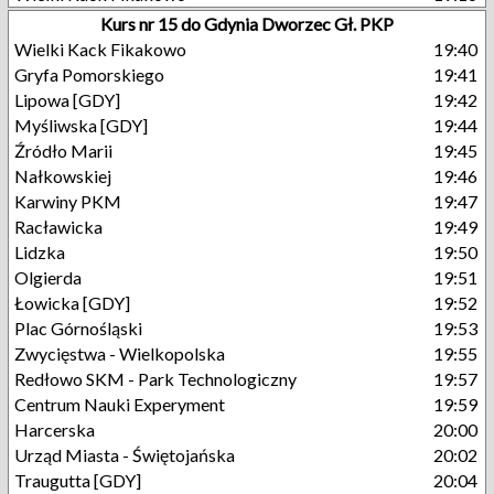
Kurs nr 15 do Gdynia Dworzec Gł. PKP
Wielki Kack Fikakowo
19:40
Gryfa Pomorskiego
19:41
Lipowa [GDY]
19:42
Myśliwska [GDY]
19:44
Źródło Marii
19:45
Nałkowskiej
19:46
Karwiny PKM
19:47
Racławicka
19:49
Lidzka
19:50
Olgierda
19:51
Łowicka [GDY]
19:52
Plac Górnośląski
19:53
Zwycięstwa - Wielkopolska
19:55
Redłowo SKM - Park Technologiczny
19:57
Centrum Nauki Experyment
19:59
Harcerska
20:00
Urząd Miasta - Świętojańska
20:02
Traugutta [GDY]
20:04