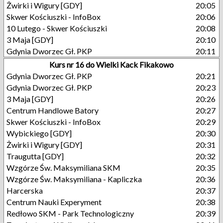
Żwirki i Wigury [GDY]
20:05
Skwer Kościuszki - InfoBox
20:06
10 Lutego - Skwer Kościuszki
20:08
3 Maja [GDY]
20:10
Gdynia Dworzec Gł. PKP
20:11
Kurs nr 16 do Wielki Kack Fikakowo
Gdynia Dworzec Gł. PKP
20:21
Gdynia Dworzec Gł. PKP
20:23
3 Maja [GDY]
20:26
Centrum Handlowe Batory
20:27
Skwer Kościuszki - InfoBox
20:29
Wybickiego [GDY]
20:30
Żwirki i Wigury [GDY]
20:31
Traugutta [GDY]
20:32
Wzgórze Św. Maksymiliana SKM
20:35
Wzgórze Św. Maksymiliana - Kapliczka
20:36
Harcerska
20:37
Centrum Nauki Experyment
20:38
Redłowo SKM - Park Technologiczny
20:39