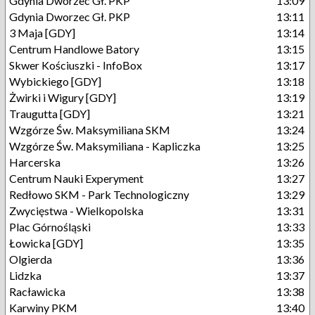
Gdynia Dworzec Gł. PKP
13:09
Gdynia Dworzec Gł. PKP
13:11
3 Maja [GDY]
13:14
Centrum Handlowe Batory
13:15
Skwer Kościuszki - InfoBox
13:17
Wybickiego [GDY]
13:18
Żwirki i Wigury [GDY]
13:19
Traugutta [GDY]
13:21
Wzgórze Św. Maksymiliana SKM
13:24
Wzgórze Św. Maksymiliana - Kapliczka
13:25
Harcerska
13:26
Centrum Nauki Experyment
13:27
Redłowo SKM - Park Technologiczny
13:29
Zwycięstwa - Wielkopolska
13:31
Plac Górnośląski
13:33
Łowicka [GDY]
13:35
Olgierda
13:36
Lidzka
13:37
Racławicka
13:38
Karwiny PKM
13:40