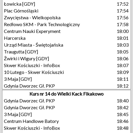
Łowicka [GDY]
17:52
Plac Górnośląski
17:54
Zwycięstwa - Wielkopolska
17:56
Redłowo SKM - Park Technologiczny
17:58
Centrum Nauki Experyment
18:00
Harcerska
18:01
Urząd Miasta - Świętojańska
18:03
Traugutta [GDY]
18:05
Żwirki i Wigury [GDY]
18:06
Skwer Kościuszki - InfoBox
18:07
10 Lutego - Skwer Kościuszki
18:09
3 Maja [GDY]
18:11
Gdynia Dworzec Gł. PKP
18:12
Kurs nr 14 do Wielki Kack Fikakowo
Gdynia Dworzec Gł. PKP
18:40
Gdynia Dworzec Gł. PKP
18:42
3 Maja [GDY]
18:45
Centrum Handlowe Batory
18:46
Skwer Kościuszki - InfoBox
18:48