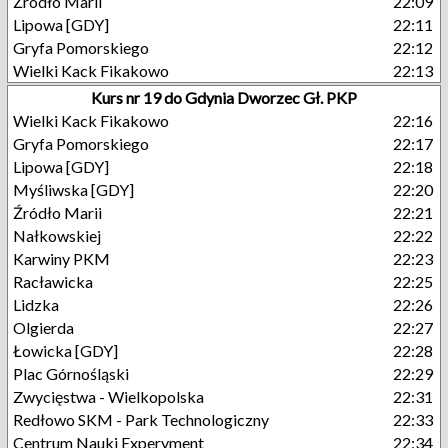
Źródło Marii
22:09
Lipowa [GDY]
22:11
Gryfa Pomorskiego
22:12
Wielki Kack Fikakowo
22:13
Kurs nr 19 do Gdynia Dworzec Gł. PKP
Wielki Kack Fikakowo
22:16
Gryfa Pomorskiego
22:17
Lipowa [GDY]
22:18
Myśliwska [GDY]
22:20
Źródło Marii
22:21
Nałkowskiej
22:22
Karwiny PKM
22:23
Racławicka
22:25
Lidzka
22:26
Olgierda
22:27
Łowicka [GDY]
22:28
Plac Górnośląski
22:29
Zwycięstwa - Wielkopolska
22:31
Redłowo SKM - Park Technologiczny
22:33
Centrum Nauki Experyment
22:34