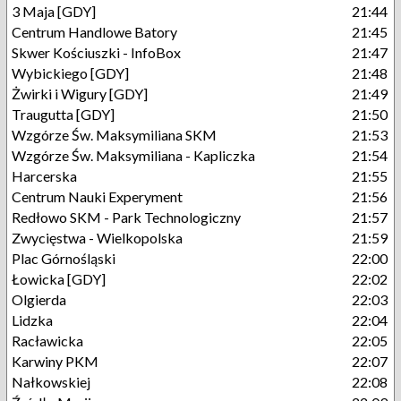
3 Maja [GDY]
21:44
Centrum Handlowe Batory
21:45
Skwer Kościuszki - InfoBox
21:47
Wybickiego [GDY]
21:48
Żwirki i Wigury [GDY]
21:49
Traugutta [GDY]
21:50
Wzgórze Św. Maksymiliana SKM
21:53
Wzgórze Św. Maksymiliana - Kapliczka
21:54
Harcerska
21:55
Centrum Nauki Experyment
21:56
Redłowo SKM - Park Technologiczny
21:57
Zwycięstwa - Wielkopolska
21:59
Plac Górnośląski
22:00
Łowicka [GDY]
22:02
Olgierda
22:03
Lidzka
22:04
Racławicka
22:05
Karwiny PKM
22:07
Nałkowskiej
22:08