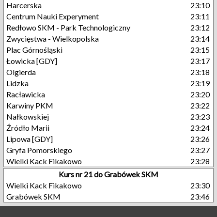
Harcerska
23:10
Centrum Nauki Experyment
23:11
Redłowo SKM - Park Technologiczny
23:12
Zwycięstwa - Wielkopolska
23:14
Plac Górnośląski
23:15
Łowicka [GDY]
23:17
Olgierda
23:18
Lidzka
23:19
Racławicka
23:20
Karwiny PKM
23:22
Nałkowskiej
23:23
Źródło Marii
23:24
Lipowa [GDY]
23:26
Gryfa Pomorskiego
23:27
Wielki Kack Fikakowo
23:28
Kurs nr 21 do Grabówek SKM
Wielki Kack Fikakowo
23:30
Grabówek SKM
23:46