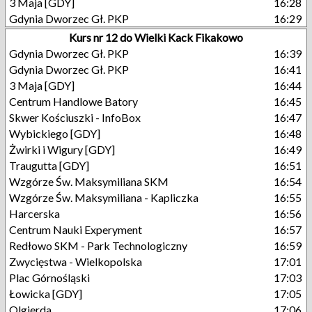
3 Maja [GDY]
16:28
Gdynia Dworzec Gł. PKP
16:29
Kurs nr 12 do Wielki Kack Fikakowo
Gdynia Dworzec Gł. PKP
16:39
Gdynia Dworzec Gł. PKP
16:41
3 Maja [GDY]
16:44
Centrum Handlowe Batory
16:45
Skwer Kościuszki - InfoBox
16:47
Wybickiego [GDY]
16:48
Żwirki i Wigury [GDY]
16:49
Traugutta [GDY]
16:51
Wzgórze Św. Maksymiliana SKM
16:54
Wzgórze Św. Maksymiliana - Kapliczka
16:55
Harcerska
16:56
Centrum Nauki Experyment
16:57
Redłowo SKM - Park Technologiczny
16:59
Zwycięstwa - Wielkopolska
17:01
Plac Górnośląski
17:03
Łowicka [GDY]
17:05
Olgierda
17:06