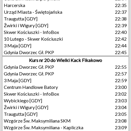
Harcerska
22:35
Urząd Miasta - Świętojańska
22:37
Traugutta [GDY]
22:38
Żwirki i Wigury [GDY]
22:39
Skwer Kościuszki - InfoBox
22:40
10 Lutego - Skwer Kościuszki
22:42
3 Maja [GDY]
22:44
Gdynia Dworzec Gł. PKP
22:45
Kurs nr 20 do Wielki Kack Fikakowo
Gdynia Dworzec Gł. PKP
22:55
Gdynia Dworzec Gł. PKP
22:57
3 Maja [GDY]
22:59
Centrum Handlowe Batory
23:00
Skwer Kościuszki - InfoBox
23:02
Wybickiego [GDY]
23:03
Żwirki i Wigury [GDY]
23:04
Traugutta [GDY]
23:05
Wzgórze Św. Maksymiliana SKM
23:08
Wzgórze Św. Maksymiliana - Kapliczka
23:09