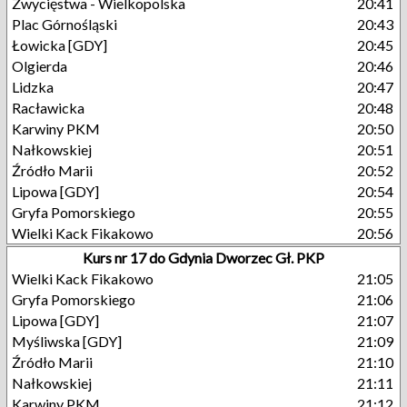
Zwycięstwa - Wielkopolska
20:41
Plac Górnośląski
20:43
Łowicka [GDY]
20:45
Olgierda
20:46
Lidzka
20:47
Racławicka
20:48
Karwiny PKM
20:50
Nałkowskiej
20:51
Źródło Marii
20:52
Lipowa [GDY]
20:54
Gryfa Pomorskiego
20:55
Wielki Kack Fikakowo
20:56
Kurs nr 17 do Gdynia Dworzec Gł. PKP
Wielki Kack Fikakowo
21:05
Gryfa Pomorskiego
21:06
Lipowa [GDY]
21:07
Myśliwska [GDY]
21:09
Źródło Marii
21:10
Nałkowskiej
21:11
Karwiny PKM
21:12