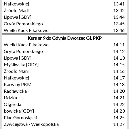
Nałkowskiej
13:41
Źródło Marii
13:42
Lipowa [GDY]
13:44
Gryfa Pomorskiego
13:45
Wielki Kack Fikakowo
13:46
Kurs nr 9 do Gdynia Dworzec Gł. PKP
Wielki Kack Fikakowo
14:11
Gryfa Pomorskiego
14:12
Lipowa [GDY]
14:13
Myśliwska [GDY]
14:15
Źródło Marii
14:16
Nałkowskiej
14:17
Karwiny PKM
14:18
Racławicka
14:20
Lidzka
14:21
Olgierda
14:22
Łowicka [GDY]
14:23
Plac Górnośląski
14:25
Zwycięstwa - Wielkopolska
14:27