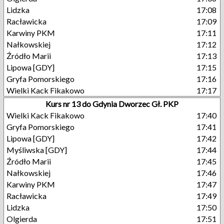
Lidzka
17:08
Racławicka
17:09
Karwiny PKM
17:11
Nałkowskiej
17:12
Źródło Marii
17:13
Lipowa [GDY]
17:15
Gryfa Pomorskiego
17:16
Wielki Kack Fikakowo
17:17
Kurs nr 13 do Gdynia Dworzec Gł. PKP
Wielki Kack Fikakowo
17:40
Gryfa Pomorskiego
17:41
Lipowa [GDY]
17:42
Myśliwska [GDY]
17:44
Źródło Marii
17:45
Nałkowskiej
17:46
Karwiny PKM
17:47
Racławicka
17:49
Lidzka
17:50
Olgierda
17:51