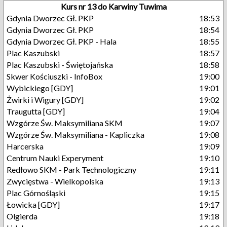
Kurs nr 13 do Karwiny Tuwima
Gdynia Dworzec Gł. PKP
18:53
Gdynia Dworzec Gł. PKP
18:54
Gdynia Dworzec Gł. PKP - Hala
18:55
Plac Kaszubski
18:57
Plac Kaszubski - Świętojańska
18:58
Skwer Kościuszki - InfoBox
19:00
Wybickiego [GDY]
19:01
Żwirki i Wigury [GDY]
19:02
Traugutta [GDY]
19:04
Wzgórze Św. Maksymiliana SKM
19:07
Wzgórze Św. Maksymiliana - Kapliczka
19:08
Harcerska
19:09
Centrum Nauki Experyment
19:10
Redłowo SKM - Park Technologiczny
19:11
Zwycięstwa - Wielkopolska
19:13
Plac Górnośląski
19:15
Łowicka [GDY]
19:17
Olgierda
19:18