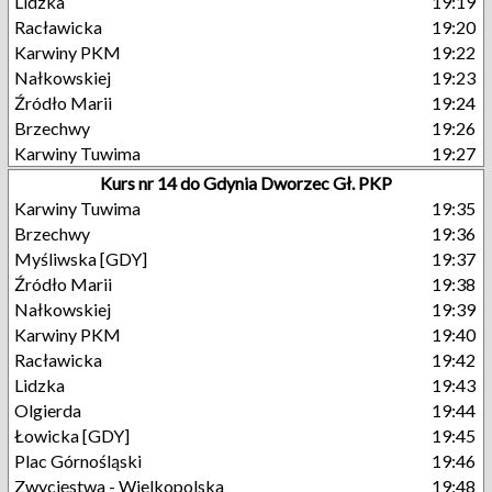
Lidzka
19:19
Racławicka
19:20
Karwiny PKM
19:22
Nałkowskiej
19:23
Źródło Marii
19:24
Brzechwy
19:26
Karwiny Tuwima
19:27
Kurs nr 14 do Gdynia Dworzec Gł. PKP
Karwiny Tuwima
19:35
Brzechwy
19:36
Myśliwska [GDY]
19:37
Źródło Marii
19:38
Nałkowskiej
19:39
Karwiny PKM
19:40
Racławicka
19:42
Lidzka
19:43
Olgierda
19:44
Łowicka [GDY]
19:45
Plac Górnośląski
19:46
Zwycięstwa - Wielkopolska
19:48