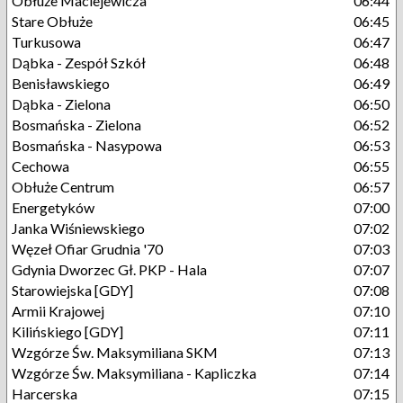
Obłuże Maciejewicza
06:44
Stare Obłuże
06:45
Turkusowa
06:47
Dąbka - Zespół Szkół
06:48
Benisławskiego
06:49
Dąbka - Zielona
06:50
Bosmańska - Zielona
06:52
Bosmańska - Nasypowa
06:53
Cechowa
06:55
Obłuże Centrum
06:57
Energetyków
07:00
Janka Wiśniewskiego
07:02
Węzeł Ofiar Grudnia '70
07:03
Gdynia Dworzec Gł. PKP - Hala
07:07
Starowiejska [GDY]
07:08
Armii Krajowej
07:10
Kilińskiego [GDY]
07:11
Wzgórze Św. Maksymiliana SKM
07:13
Wzgórze Św. Maksymiliana - Kapliczka
07:14
Harcerska
07:15