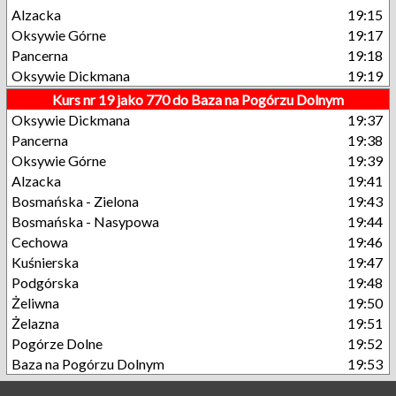
Alzacka
19:15
Oksywie Górne
19:17
Pancerna
19:18
Oksywie Dickmana
19:19
Kurs nr 19 jako 770 do Baza na Pogórzu Dolnym
Oksywie Dickmana
19:37
Pancerna
19:38
Oksywie Górne
19:39
Alzacka
19:41
Bosmańska - Zielona
19:43
Bosmańska - Nasypowa
19:44
Cechowa
19:46
Kuśnierska
19:47
Podgórska
19:48
Żeliwna
19:50
Żelazna
19:51
Pogórze Dolne
19:52
Baza na Pogórzu Dolnym
19:53