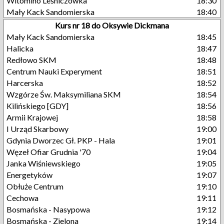
Witomino Leśniczówka
18:30
Mały Kack Sandomierska
18:40
Kurs nr 18 do Oksywie Dickmana
Mały Kack Sandomierska
18:45
Halicka
18:47
Redłowo SKM
18:48
Centrum Nauki Experyment
18:51
Harcerska
18:52
Wzgórze Św. Maksymiliana SKM
18:54
Kilińskiego [GDY]
18:56
Armii Krajowej
18:58
I Urząd Skarbowy
19:00
Gdynia Dworzec Gł. PKP - Hala
19:01
Węzeł Ofiar Grudnia '70
19:04
Janka Wiśniewskiego
19:05
Energetyków
19:07
Obłuże Centrum
19:10
Cechowa
19:11
Bosmańska - Nasypowa
19:12
Bosmańska - Zielona
19:14