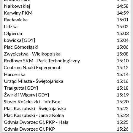
Nałkowskiej
14:58
Karwiny PKM
14:59
Racławicka
15:01
Lidzka
15:02
Olgierda
15:03
Łowicka [GDY]
15:04
Plac Górnośląski
15:06
Zwycięstwa - Wielkopolska
15:08
Redłowo SKM - Park Technologiczny
15:10
Centrum Nauki Experyment
15:12
Harcerska
15:14
Urząd Miasta - Świętojańska
15:16
Traugutta [GDY]
15:18
Żwirki i Wigury [GDY]
15:19
Skwer Kościuszki - InfoBox
15:20
Plac Kaszubski - Świętojańska
15:22
Plac Kaszubski - Jana z Kolna
15:23
Gdynia Dworzec Gł. PKP - Hala
15:25
Gdynia Dworzec Gł. PKP
15:26