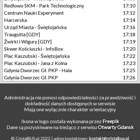
Redłowo SKM - Park Technologiczny
17:10
Centrum Nauki Experyment
17:12
Harcerska
17:14
Urząd Miasta - Świętojańska
17:16
Traugutta [GDY]
17:18
Żwirki i Wigury [GDY]
17:19
Skwer Kościuszki - InfoBox
17:20
Plac Kaszubski - Świętojańska
17:22
Plac Kaszubski - Jana z Kolna
17:23
Gdynia Dworzec Gł. PKP - Hala
17:25
Gdynia Dworzec Gł. PKP
17:26
Administracja nie ponosi odpowiedzialności za prawdziwość i
dokładność danych dostępnych w serwisie
Mają one wyłącznie charakter orientacyjny
Ikona w logo została wykonana przez
Freepik
Dane są pozyskiwane na bieżąco z serwisu
Otwarty Gdansk
© CristalBUS.pl 2022 |
adres kontaktowy:
kontakt@cristalbus.pl