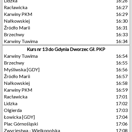
Lidzka
16:26
Racławicka
16:27
Karwiny PKM
16:29
Nałkowskiej
16:30
Źródło Marii
16:31
Brzechwy
16:33
Karwiny Tuwima
16:34
Kurs nr 13 do Gdynia Dworzec Gł. PKP
Karwiny Tuwima
16:54
Brzechwy
16:55
Myśliwska [GDY]
16:56
Źródło Marii
16:57
Nałkowskiej
16:58
Karwiny PKM
16:59
Racławicka
17:01
Lidzka
17:02
Olgierda
17:03
Łowicka [GDY]
17:04
Plac Górnośląski
17:06
Zwycięstwa - Wielkopolska
17:08