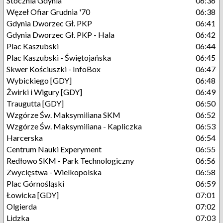
Stocznia Gdynia
06:36
Węzeł Ofiar Grudnia '70
06:38
Gdynia Dworzec Gł. PKP
06:41
Gdynia Dworzec Gł. PKP - Hala
06:42
Plac Kaszubski
06:44
Plac Kaszubski - Świętojańska
06:45
Skwer Kościuszki - InfoBox
06:47
Wybickiego [GDY]
06:48
Żwirki i Wigury [GDY]
06:49
Traugutta [GDY]
06:50
Wzgórze Św. Maksymiliana SKM
06:52
Wzgórze Św. Maksymiliana - Kapliczka
06:53
Harcerska
06:54
Centrum Nauki Experyment
06:55
Redłowo SKM - Park Technologiczny
06:56
Zwycięstwa - Wielkopolska
06:58
Plac Górnośląski
06:59
Łowicka [GDY]
07:01
Olgierda
07:02
Lidzka
07:03