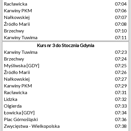
Racławicka
07:04
Karwiny PKM
07:06
Nałkowskiej
07:07
Źródło Marii
07:08
Brzechwy
07:10
Karwiny Tuwima
07:11
Kurs nr 3 do Stocznia Gdynia
Karwiny Tuwima
07:23
Brzechwy
07:24
Myśliwska [GDY]
07:25
Źródło Marii
07:26
Nałkowskiej
07:27
Karwiny PKM
07:29
Racławicka
07:31
Lidzka
07:32
Olgierda
07:33
Łowicka [GDY]
07:34
Plac Górnośląski
07:36
Zwycięstwa - Wielkopolska
07:38