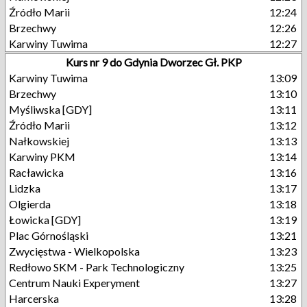
Źródło Marii
12:24
Brzechwy
12:26
Karwiny Tuwima
12:27
Kurs nr 9 do Gdynia Dworzec Gł. PKP
Karwiny Tuwima
13:09
Brzechwy
13:10
Myśliwska [GDY]
13:11
Źródło Marii
13:12
Nałkowskiej
13:13
Karwiny PKM
13:14
Racławicka
13:16
Lidzka
13:17
Olgierda
13:18
Łowicka [GDY]
13:19
Plac Górnośląski
13:21
Zwycięstwa - Wielkopolska
13:23
Redłowo SKM - Park Technologiczny
13:25
Centrum Nauki Experyment
13:27
Harcerska
13:28