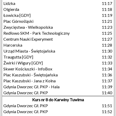
Lidzka
11:17
Olgierda
11:18
Łowicka [GDY]
11:19
Plac Górnośląski
11:21
Zwycięstwa - Wielkopolska
11:23
Redłowo SKM - Park Technologiczny
11:25
Centrum Nauki Experyment
11:27
Harcerska
11:28
Urząd Miasta - Świętojańska
11:30
Traugutta [GDY]
11:32
Żwirki i Wigury [GDY]
11:33
Skwer Kościuszki - InfoBox
11:34
Plac Kaszubski - Świętojańska
11:36
Plac Kaszubski - Jana z Kolna
11:37
Gdynia Dworzec Gł. PKP - Hala
11:39
Gdynia Dworzec Gł. PKP
11:40
Kurs nr 8 do Karwiny Tuwima
Gdynia Dworzec Gł. PKP
11:51
Gdynia Dworzec Gł. PKP
11:52