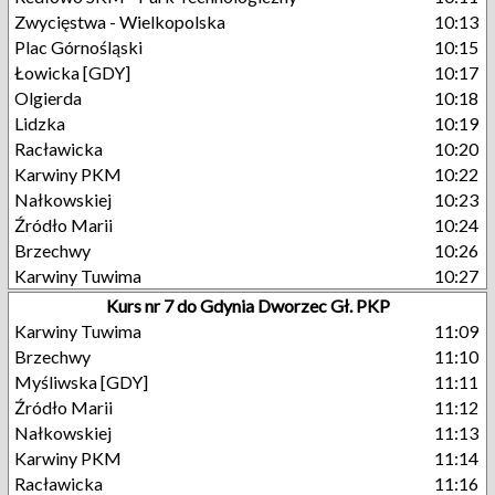
Zwycięstwa - Wielkopolska
10:13
Plac Górnośląski
10:15
Łowicka [GDY]
10:17
Olgierda
10:18
Lidzka
10:19
Racławicka
10:20
Karwiny PKM
10:22
Nałkowskiej
10:23
Źródło Marii
10:24
Brzechwy
10:26
Karwiny Tuwima
10:27
Kurs nr 7 do Gdynia Dworzec Gł. PKP
Karwiny Tuwima
11:09
Brzechwy
11:10
Myśliwska [GDY]
11:11
Źródło Marii
11:12
Nałkowskiej
11:13
Karwiny PKM
11:14
Racławicka
11:16