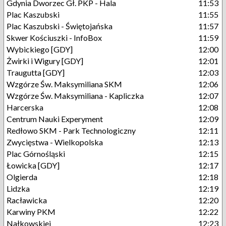
Gdynia Dworzec Gł. PKP - Hala
11:53
Plac Kaszubski
11:55
Plac Kaszubski - Świętojańska
11:57
Skwer Kościuszki - InfoBox
11:59
Wybickiego [GDY]
12:00
Żwirki i Wigury [GDY]
12:01
Traugutta [GDY]
12:03
Wzgórze Św. Maksymiliana SKM
12:06
Wzgórze Św. Maksymiliana - Kapliczka
12:07
Harcerska
12:08
Centrum Nauki Experyment
12:09
Redłowo SKM - Park Technologiczny
12:11
Zwycięstwa - Wielkopolska
12:13
Plac Górnośląski
12:15
Łowicka [GDY]
12:17
Olgierda
12:18
Lidzka
12:19
Racławicka
12:20
Karwiny PKM
12:22
Nałkowskiej
12:23