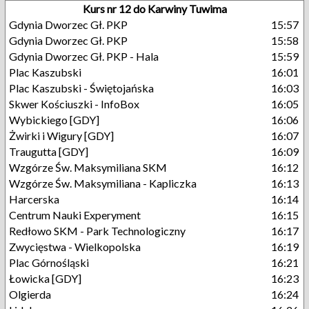
Kurs nr 12 do Karwiny Tuwima
Gdynia Dworzec Gł. PKP
15:57
Gdynia Dworzec Gł. PKP
15:58
Gdynia Dworzec Gł. PKP - Hala
15:59
Plac Kaszubski
16:01
Plac Kaszubski - Świętojańska
16:03
Skwer Kościuszki - InfoBox
16:05
Wybickiego [GDY]
16:06
Żwirki i Wigury [GDY]
16:07
Traugutta [GDY]
16:09
Wzgórze Św. Maksymiliana SKM
16:12
Wzgórze Św. Maksymiliana - Kapliczka
16:13
Harcerska
16:14
Centrum Nauki Experyment
16:15
Redłowo SKM - Park Technologiczny
16:17
Zwycięstwa - Wielkopolska
16:19
Plac Górnośląski
16:21
Łowicka [GDY]
16:23
Olgierda
16:24