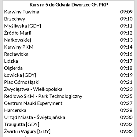
Kurs nr 5 do Gdynia Dworzec Gł. PKP
Karwiny Tuwima
09:09
Brzechwy
09:10
Myśliwska [GDY]
09:11
Źródło Marii
09:12
Nałkowskiej
09:13
Karwiny PKM
09:14
Racławicka
09:16
Lidzka
09:17
Olgierda
09:18
Łowicka [GDY]
09:19
Plac Górnośląski
09:21
Zwycięstwa - Wielkopolska
09:23
Redłowo SKM - Park Technologiczny
09:25
Centrum Nauki Experyment
09:27
Harcerska
09:28
Urząd Miasta - Świętojańska
09:30
Traugutta [GDY]
09:32
Żwirki i Wigury [GDY]
09:33