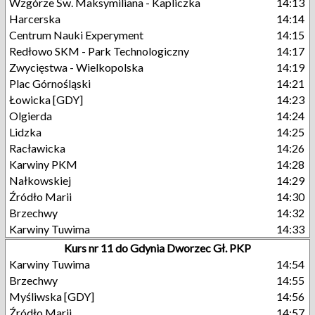
Wzgórze Św. Maksymiliana - Kapliczka
14:13
Harcerska
14:14
Centrum Nauki Experyment
14:15
Redłowo SKM - Park Technologiczny
14:17
Zwycięstwa - Wielkopolska
14:19
Plac Górnośląski
14:21
Łowicka [GDY]
14:23
Olgierda
14:24
Lidzka
14:25
Racławicka
14:26
Karwiny PKM
14:28
Nałkowskiej
14:29
Źródło Marii
14:30
Brzechwy
14:32
Karwiny Tuwima
14:33
Kurs nr 11 do Gdynia Dworzec Gł. PKP
Karwiny Tuwima
14:54
Brzechwy
14:55
Myśliwska [GDY]
14:56
Źródło Marii
14:57