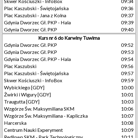
Skwer Kościuszki - InfoBox
09:34
Plac Kaszubski - Świętojańska
09:36
Plac Kaszubski - Jana z Kolna
09:37
Gdynia Dworzec Gł. PKP - Hala
09:39
Gdynia Dworzec Gł. PKP
09:40
Kurs nr 6 do Karwiny Tuwima
Gdynia Dworzec Gł. PKP
09:52
Gdynia Dworzec Gł. PKP
09:53
Gdynia Dworzec Gł. PKP - Hala
09:54
Plac Kaszubski
09:56
Plac Kaszubski - Świętojańska
09:57
Skwer Kościuszki - InfoBox
09:59
Wybickiego [GDY]
10:00
Żwirki i Wigury [GDY]
10:01
Traugutta [GDY]
10:03
Wzgórze Św. Maksymiliana SKM
10:06
Wzgórze Św. Maksymiliana - Kapliczka
10:07
Harcerska
10:08
Centrum Nauki Experyment
10:09
Redłowo SKM - Park Technologiczny
10:11