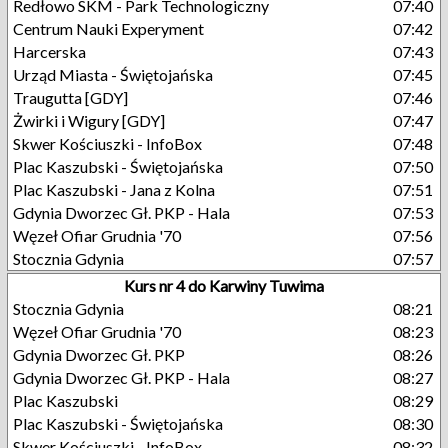
Redłowo SKM - Park Technologiczny
07:40
Centrum Nauki Experyment
07:42
Harcerska
07:43
Urząd Miasta - Świętojańska
07:45
Traugutta [GDY]
07:46
Żwirki i Wigury [GDY]
07:47
Skwer Kościuszki - InfoBox
07:48
Plac Kaszubski - Świętojańska
07:50
Plac Kaszubski - Jana z Kolna
07:51
Gdynia Dworzec Gł. PKP - Hala
07:53
Węzeł Ofiar Grudnia '70
07:56
Stocznia Gdynia
07:57
Kurs nr 4 do Karwiny Tuwima
Stocznia Gdynia
08:21
Węzeł Ofiar Grudnia '70
08:23
Gdynia Dworzec Gł. PKP
08:26
Gdynia Dworzec Gł. PKP - Hala
08:27
Plac Kaszubski
08:29
Plac Kaszubski - Świętojańska
08:30
Skwer Kościuszki - InfoBox
08:32