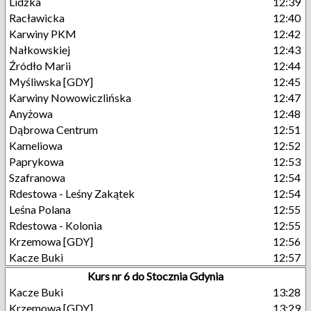
Lidzka
12:39
Racławicka
12:40
Karwiny PKM
12:42
Nałkowskiej
12:43
Źródło Marii
12:44
Myśliwska [GDY]
12:45
Karwiny Nowowiczlińska
12:47
Anyżowa
12:48
Dąbrowa Centrum
12:51
Kameliowa
12:52
Paprykowa
12:53
Szafranowa
12:54
Rdestowa - Leśny Zakątek
12:54
Leśna Polana
12:55
Rdestowa - Kolonia
12:55
Krzemowa [GDY]
12:56
Kacze Buki
12:57
Kurs nr 6 do Stocznia Gdynia
Kacze Buki
13:28
Krzemowa [GDY]
13:29