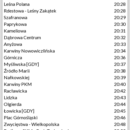
Leśna Polana
20:28
Rdestowa - Leśny Zakątek
20:28
Szafranowa
20:29
Paprykowa
20:30
Kameliowa
20:31
Dąbrowa Centrum
20:32
Anyżowa
20:33
Karwiny Nowowiczlińska
20:34
Górnicza
20:36
Myśliwska [GDY]
20:37
Źródło Marii
20:38
Nałkowskiej
20:39
Karwiny PKM
20:40
Racławicka
20:42
Lidzka
20:43
Olgierda
20:44
Łowicka [GDY]
20:45
Plac Górnośląski
20:46
Zwycięstwa - Wielkopolska
20:48