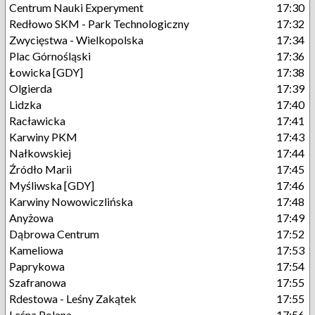
Centrum Nauki Experyment
17:30
Redłowo SKM - Park Technologiczny
17:32
Zwycięstwa - Wielkopolska
17:34
Plac Górnośląski
17:36
Łowicka [GDY]
17:38
Olgierda
17:39
Lidzka
17:40
Racławicka
17:41
Karwiny PKM
17:43
Nałkowskiej
17:44
Źródło Marii
17:45
Myśliwska [GDY]
17:46
Karwiny Nowowiczlińska
17:48
Anyżowa
17:49
Dąbrowa Centrum
17:52
Kameliowa
17:53
Paprykowa
17:54
Szafranowa
17:55
Rdestowa - Leśny Zakątek
17:55
Leśna Polana
17:56