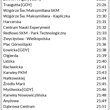
Traugutta [GDY]
21:26
Wzgórze Św. Maksymiliana SKM
21:29
Wzgórze Św. Maksymiliana - Kapliczka
21:30
Harcerska
21:31
Centrum Nauki Experyment
21:32
Redłowo SKM - Park Technologiczny
21:33
Zwycięstwa - Wielkopolska
21:35
Plac Górnośląski
21:36
Łowicka [GDY]
21:38
Olgierda
21:39
Lidzka
21:40
Racławicka
21:41
Karwiny PKM
21:43
Nałkowskiej
21:44
Źródło Marii
21:45
Myśliwska [GDY]
21:46
Karwiny Nowowiczlińska
21:48
Anyżowa
21:49
Dąbrowa Centrum
21:51