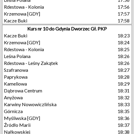
Rdestowa - Kolonia
17:56
Krzemowa [GDY]
17:57
Kacze Buki
17:58
Kurs nr 10 do Gdynia Dworzec Gł. PKP
Kacze Buki
18:23
Krzemowa [GDY]
18:24
Rdestowa - Kolonia
18:25
Leśna Polana
18:26
Rdestowa - Leśny Zakątek
18:26
Szafranowa
18:27
Paprykowa
18:28
Kameliowa
18:29
Dąbrowa Centrum
18:31
Anyżowa
18:32
Karwiny Nowowiczlińska
18:33
Górnicza
18:35
Myśliwska [GDY]
18:36
Źródło Marii
18:37
Nałkowskiej
18:38