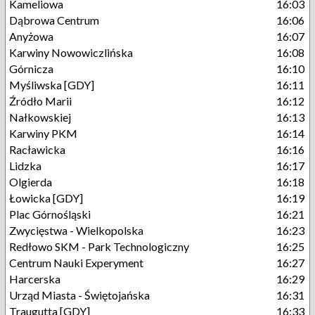
Kameliowa
16:03
Dąbrowa Centrum
16:06
Anyżowa
16:07
Karwiny Nowowiczlińska
16:08
Górnicza
16:10
Myśliwska [GDY]
16:11
Źródło Marii
16:12
Nałkowskiej
16:13
Karwiny PKM
16:14
Racławicka
16:16
Lidzka
16:17
Olgierda
16:18
Łowicka [GDY]
16:19
Plac Górnośląski
16:21
Zwycięstwa - Wielkopolska
16:23
Redłowo SKM - Park Technologiczny
16:25
Centrum Nauki Experyment
16:27
Harcerska
16:29
Urząd Miasta - Świętojańska
16:31
Traugutta [GDY]
16:33