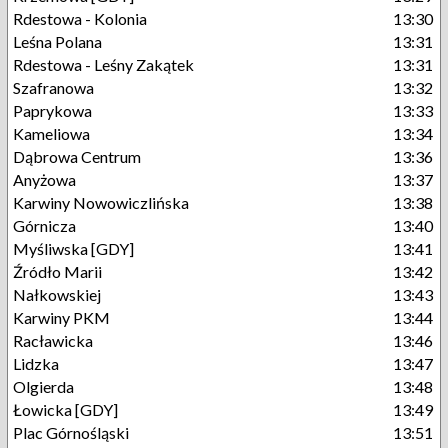
Rdestowa - Kolonia
13:30
Leśna Polana
13:31
Rdestowa - Leśny Zakątek
13:31
Szafranowa
13:32
Paprykowa
13:33
Kameliowa
13:34
Dąbrowa Centrum
13:36
Anyżowa
13:37
Karwiny Nowowiczlińska
13:38
Górnicza
13:40
Myśliwska [GDY]
13:41
Źródło Marii
13:42
Nałkowskiej
13:43
Karwiny PKM
13:44
Racławicka
13:46
Lidzka
13:47
Olgierda
13:48
Łowicka [GDY]
13:49
Plac Górnośląski
13:51