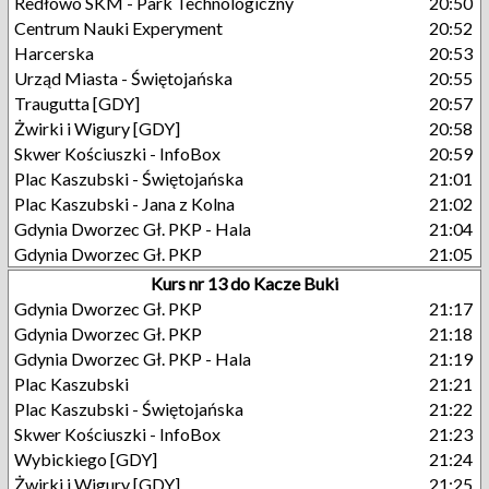
Redłowo SKM - Park Technologiczny
20:50
Centrum Nauki Experyment
20:52
Harcerska
20:53
Urząd Miasta - Świętojańska
20:55
Traugutta [GDY]
20:57
Żwirki i Wigury [GDY]
20:58
Skwer Kościuszki - InfoBox
20:59
Plac Kaszubski - Świętojańska
21:01
Plac Kaszubski - Jana z Kolna
21:02
Gdynia Dworzec Gł. PKP - Hala
21:04
Gdynia Dworzec Gł. PKP
21:05
Kurs nr 13 do Kacze Buki
Gdynia Dworzec Gł. PKP
21:17
Gdynia Dworzec Gł. PKP
21:18
Gdynia Dworzec Gł. PKP - Hala
21:19
Plac Kaszubski
21:21
Plac Kaszubski - Świętojańska
21:22
Skwer Kościuszki - InfoBox
21:23
Wybickiego [GDY]
21:24
Żwirki i Wigury [GDY]
21:25