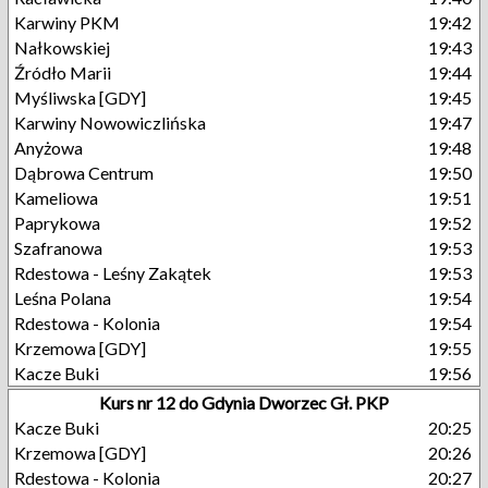
Karwiny PKM
19:42
Nałkowskiej
19:43
Źródło Marii
19:44
Myśliwska [GDY]
19:45
Karwiny Nowowiczlińska
19:47
Anyżowa
19:48
Dąbrowa Centrum
19:50
Kameliowa
19:51
Paprykowa
19:52
Szafranowa
19:53
Rdestowa - Leśny Zakątek
19:53
Leśna Polana
19:54
Rdestowa - Kolonia
19:54
Krzemowa [GDY]
19:55
Kacze Buki
19:56
Kurs nr 12 do Gdynia Dworzec Gł. PKP
Kacze Buki
20:25
Krzemowa [GDY]
20:26
Rdestowa - Kolonia
20:27