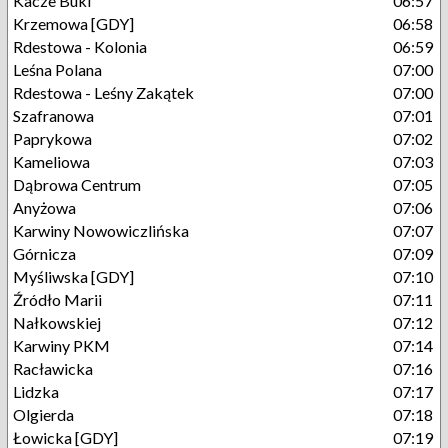
Kacze Buki
06:57
Krzemowa [GDY]
06:58
Rdestowa - Kolonia
06:59
Leśna Polana
07:00
Rdestowa - Leśny Zakątek
07:00
Szafranowa
07:01
Paprykowa
07:02
Kameliowa
07:03
Dąbrowa Centrum
07:05
Anyżowa
07:06
Karwiny Nowowiczlińska
07:07
Górnicza
07:09
Myśliwska [GDY]
07:10
Źródło Marii
07:11
Nałkowskiej
07:12
Karwiny PKM
07:14
Racławicka
07:16
Lidzka
07:17
Olgierda
07:18
Łowicka [GDY]
07:19