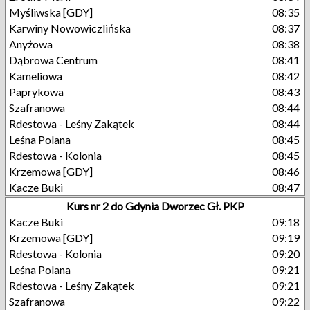
Myśliwska [GDY]
08:35
Karwiny Nowowiczlińska
08:37
Anyżowa
08:38
Dąbrowa Centrum
08:41
Kameliowa
08:42
Paprykowa
08:43
Szafranowa
08:44
Rdestowa - Leśny Zakątek
08:44
Leśna Polana
08:45
Rdestowa - Kolonia
08:45
Krzemowa [GDY]
08:46
Kacze Buki
08:47
Kurs nr 2 do Gdynia Dworzec Gł. PKP
Kacze Buki
09:18
Krzemowa [GDY]
09:19
Rdestowa - Kolonia
09:20
Leśna Polana
09:21
Rdestowa - Leśny Zakątek
09:21
Szafranowa
09:22