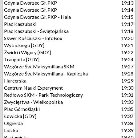
Gdynia Dworzec Gł. PKP
19:13
Gdynia Dworzec Gł. PKP
19:14
Gdynia Dworzec Gł. PKP - Hala
19:15
Plac Kaszubski
19:17
Plac Kaszubski - Świętojańska
19:18
Skwer Kościuszki - InfoBox
19:20
Wybickiego [GDY]
19:21
Żwirki i Wigury [GDY]
19:22
Traugutta [GDY]
19:24
Wzgórze Św. Maksymiliana SKM
19:27
Wzgórze Św. Maksymiliana - Kapliczka
19:28
Harcerska
19:29
Centrum Nauki Experyment
19:30
Redłowo SKM - Park Technologiczny
19:31
Zwycięstwa - Wielkopolska
19:33
Plac Górnośląski
19:35
Łowicka [GDY]
19:37
Olgierda
19:38
Lidzka
19:39
Racławicka
19:40