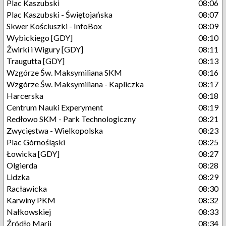
Plac Kaszubski
08:06
Plac Kaszubski - Świętojańska
08:07
Skwer Kościuszki - InfoBox
08:09
Wybickiego [GDY]
08:10
Żwirki i Wigury [GDY]
08:11
Traugutta [GDY]
08:13
Wzgórze Św. Maksymiliana SKM
08:16
Wzgórze Św. Maksymiliana - Kapliczka
08:17
Harcerska
08:18
Centrum Nauki Experyment
08:19
Redłowo SKM - Park Technologiczny
08:21
Zwycięstwa - Wielkopolska
08:23
Plac Górnośląski
08:25
Łowicka [GDY]
08:27
Olgierda
08:28
Lidzka
08:29
Racławicka
08:30
Karwiny PKM
08:32
Nałkowskiej
08:33
Źródło Marii
08:34