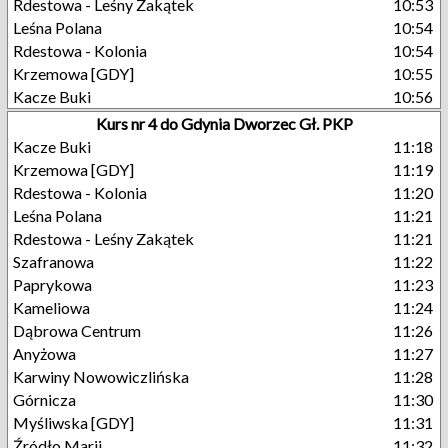
Rdestowa - Leśny Zakątek
10:53
Leśna Polana
10:54
Rdestowa - Kolonia
10:54
Krzemowa [GDY]
10:55
Kacze Buki
10:56
Kurs nr 4 do Gdynia Dworzec Gł. PKP
Kacze Buki
11:18
Krzemowa [GDY]
11:19
Rdestowa - Kolonia
11:20
Leśna Polana
11:21
Rdestowa - Leśny Zakątek
11:21
Szafranowa
11:22
Paprykowa
11:23
Kameliowa
11:24
Dąbrowa Centrum
11:26
Anyżowa
11:27
Karwiny Nowowiczlińska
11:28
Górnicza
11:30
Myśliwska [GDY]
11:31
Źródło Marii
11:32