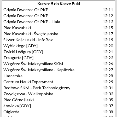
Kurs nr 5 do Kacze Buki
Gdynia Dworzec Gł. PKP
12:11
Gdynia Dworzec Gł. PKP
12:12
Gdynia Dworzec Gł. PKP - Hala
12:13
Plac Kaszubski
12:15
Plac Kaszubski - Świętojańska
12:17
Skwer Kościuszki - InfoBox
12:19
Wybickiego [GDY]
12:20
Żwirki i Wigury [GDY]
12:21
Traugutta [GDY]
12:23
Wzgórze Św. Maksymiliana SKM
12:26
Wzgórze Św. Maksymiliana - Kapliczka
12:27
Harcerska
12:28
Centrum Nauki Experyment
12:29
Redłowo SKM - Park Technologiczny
12:31
Zwycięstwa - Wielkopolska
12:33
Plac Górnośląski
12:35
Łowicka [GDY]
12:37
Olgierda
12:38