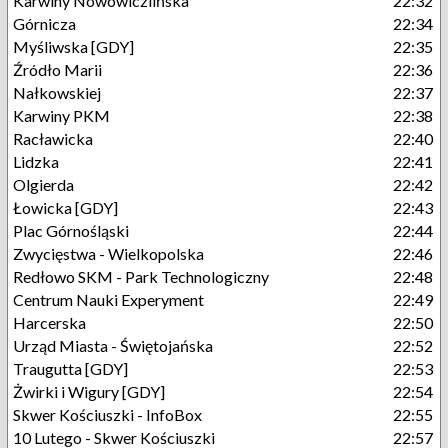
Karwiny Nowowiczlińska
22:32
Górnicza
22:34
Myśliwska [GDY]
22:35
Źródło Marii
22:36
Nałkowskiej
22:37
Karwiny PKM
22:38
Racławicka
22:40
Lidzka
22:41
Olgierda
22:42
Łowicka [GDY]
22:43
Plac Górnośląski
22:44
Zwycięstwa - Wielkopolska
22:46
Redłowo SKM - Park Technologiczny
22:48
Centrum Nauki Experyment
22:49
Harcerska
22:50
Urząd Miasta - Świętojańska
22:52
Traugutta [GDY]
22:53
Żwirki i Wigury [GDY]
22:54
Skwer Kościuszki - InfoBox
22:55
10 Lutego - Skwer Kościuszki
22:57