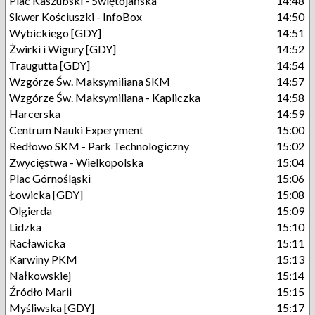
Plac Kaszubski - Świętojańska
14:48
Skwer Kościuszki - InfoBox
14:50
Wybickiego [GDY]
14:51
Żwirki i Wigury [GDY]
14:52
Traugutta [GDY]
14:54
Wzgórze Św. Maksymiliana SKM
14:57
Wzgórze Św. Maksymiliana - Kapliczka
14:58
Harcerska
14:59
Centrum Nauki Experyment
15:00
Redłowo SKM - Park Technologiczny
15:02
Zwycięstwa - Wielkopolska
15:04
Plac Górnośląski
15:06
Łowicka [GDY]
15:08
Olgierda
15:09
Lidzka
15:10
Racławicka
15:11
Karwiny PKM
15:13
Nałkowskiej
15:14
Źródło Marii
15:15
Myśliwska [GDY]
15:17