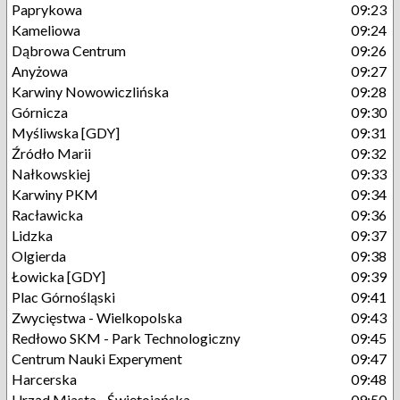
Paprykowa
09:23
Kameliowa
09:24
Dąbrowa Centrum
09:26
Anyżowa
09:27
Karwiny Nowowiczlińska
09:28
Górnicza
09:30
Myśliwska [GDY]
09:31
Źródło Marii
09:32
Nałkowskiej
09:33
Karwiny PKM
09:34
Racławicka
09:36
Lidzka
09:37
Olgierda
09:38
Łowicka [GDY]
09:39
Plac Górnośląski
09:41
Zwycięstwa - Wielkopolska
09:43
Redłowo SKM - Park Technologiczny
09:45
Centrum Nauki Experyment
09:47
Harcerska
09:48
Urząd Miasta - Świętojańska
09:50