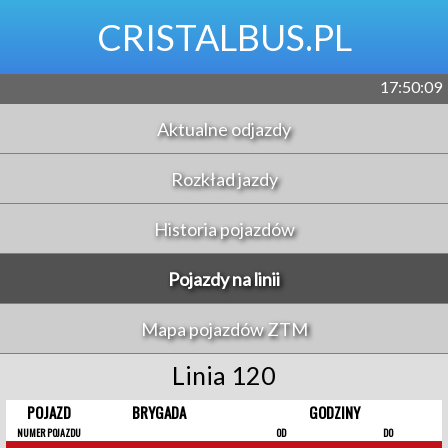
CRISTALBUS.PL
17:50:09
Aktualne odjazdy
Rozkład jazdy
Historia pojazdów
Pojazdy na linii
Mapa pojazdów ZTM
Linia 120
POJAZD
BRYGADA
GODZINY
NUMER POJAZDU
OD
DO