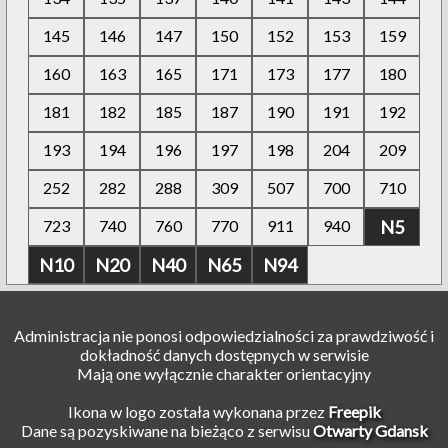
145
146
147
150
152
153
159
160
163
165
171
173
177
180
181
182
185
187
190
191
192
193
194
196
197
198
204
209
252
282
288
309
507
700
710
723
740
760
770
911
940
N5
N10
N20
N40
N65
N94
Administracja nie ponosi odpowiedzialności za prawdziwość i
dokładność danych dostępnych w serwisie
Mają one wyłącznie charakter orientacyjny
Ikona w logo została wykonana przez
Freepik
Dane są pozyskiwane na bieżąco z serwisu
Otwarty Gdansk