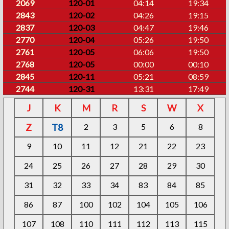
2069
120-01
04:14
19:34
2843
120-02
04:26
19:15
2837
120-03
04:47
19:46
2770
120-04
05:26
19:50
2761
120-05
06:06
19:50
2768
120-05
00:00
00:10
2845
120-11
05:21
08:59
2744
120-31
13:31
17:49
J
K
M
R
S
W
X
Z
T8
2
3
5
6
8
9
10
11
12
21
22
23
24
25
26
27
28
29
30
31
32
33
34
83
84
85
86
87
100
102
104
105
106
107
108
110
111
112
113
115