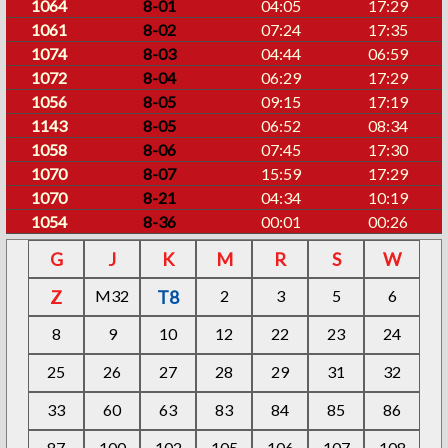
1064
8-01
04:05
17:29
1061
8-02
07:24
17:35
1074
8-03
04:44
06:59
1072
8-04
06:29
17:29
1056
8-05
09:15
17:19
1143
8-05
06:52
08:34
1058
8-06
07:45
17:30
1070
8-07
15:59
17:29
1070
8-21
04:34
10:19
1054
8-36
00:01
00:26
G
J
K
M
R
S
W
Z
M32
T8
2
3
5
6
8
9
10
12
22
23
24
25
26
27
28
29
31
32
33
60
63
83
84
85
86
87
100
102
105
106
107
108