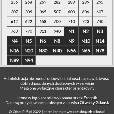
256
268
269
282
288
289
295
307
309
365
507
600
606
607
612
622
658
700
710
723
740
760
770
911
940
N1
N2
N3
N4
N5
N6
N8
N9
N10
N14
N16
N20
N30
N40
N56
N65
N78
N89
N94
Administracja nie ponosi odpowiedzialności za prawdziwość i
dokładność danych dostępnych w serwisie
Mają one wyłącznie charakter orientacyjny
Ikona w logo została wykonana przez
Freepik
Dane są pozyskiwane na bieżąco z serwisu
Otwarty Gdansk
© CristalBUS.pl 2022 |
adres kontaktowy:
kontakt@cristalbus.pl