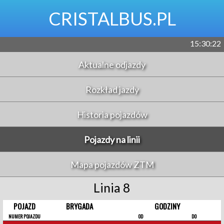
CRISTALBUS.PL
15:30:22
Aktualne odjazdy
Rozkład jazdy
Historia pojazdów
Pojazdy na linii
Mapa pojazdów ZTM
Linia 8
POJAZD
BRYGADA
GODZINY
NUMER POJAZDU
OD
DO