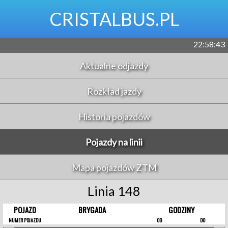
CRISTALBUS.PL
22:58:43
Aktualne odjazdy
Rozkład jazdy
Historia pojazdów
Pojazdy na linii
Mapa pojazdów ZTM
Linia 148
POJAZD
BRYGADA
GODZINY
NUMER POJAZDU
OD
DO