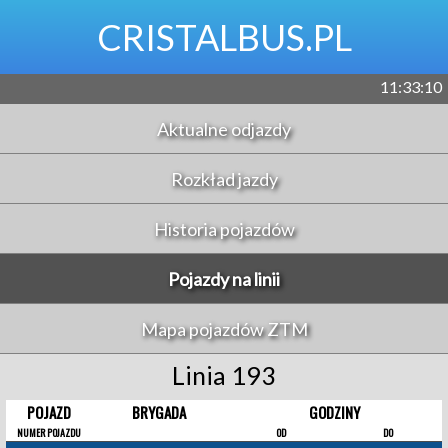
CRISTALBUS.PL
11:33:10
Aktualne odjazdy
Rozkład jazdy
Historia pojazdów
Pojazdy na linii
Mapa pojazdów ZTM
Linia 193
POJAZD
BRYGADA
GODZINY
NUMER POJAZDU
OD
DO