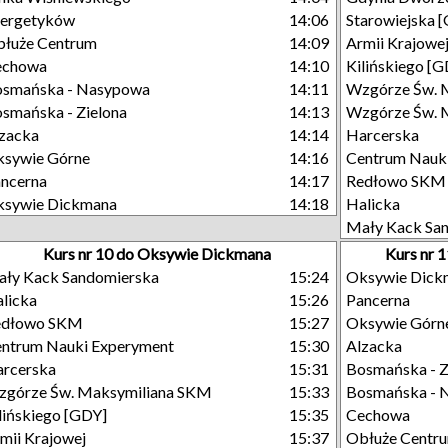
nergetyków
14:06
Starowiejska 
łuże Centrum
14:09
Armii Krajowe
echowa
14:10
Kilińskiego [
osmańska - Nasypowa
14:11
Wzgórze Św. 
smańska - Zielona
14:13
Wzgórze Św. M
zacka
14:14
Harcerska
sywie Górne
14:16
Centrum Nauk
ncerna
14:17
Redłowo SKM
ksywie Dickmana
14:18
Halicka
Mały Kack Sa
Kurs nr 10 do Oksywie Dickmana
Kurs nr 
ły Kack Sandomierska
15:24
Oksywie Dick
licka
15:26
Pancerna
edłowo SKM
15:27
Oksywie Górn
ntrum Nauki Experyment
15:30
Alzacka
rcerska
15:31
Bosmańska - Z
górze Św. Maksymiliana SKM
15:33
Bosmańska - 
lińskiego [GDY]
15:35
Cechowa
mii Krajowej
15:37
Obłuże Centr