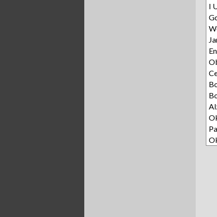
I 
Gd
Wę
Ja
E
Ob
C
B
Bo
Al
Ok
Pa
O