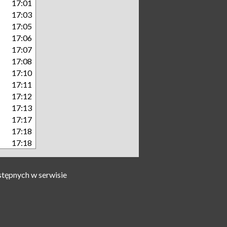
17:01
17:03
17:05
17:06
17:07
17:08
17:10
17:11
17:12
17:13
17:17
17:18
17:18
stępnych w serwisie