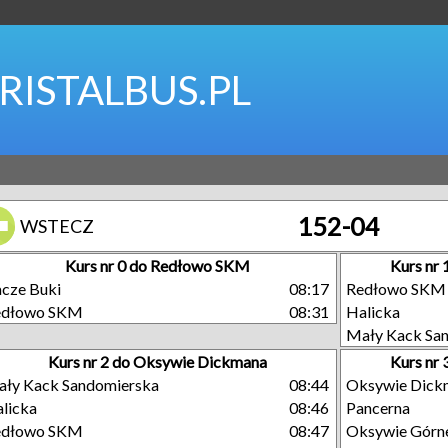
RISTALBUS.PL
152-04
WSTECZ
Kurs nr 0 do Redłowo SKM
Kurs nr
cze Buki
08:17
Redłowo SKM
edłowo SKM
08:31
Halicka
Mały Kack Sa
Kurs nr 2 do Oksywie Dickmana
Kurs nr
ły Kack Sandomierska
08:44
Oksywie Dick
licka
08:46
Pancerna
edłowo SKM
08:47
Oksywie Górn