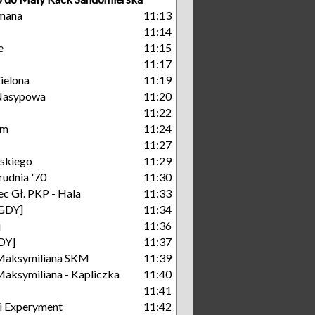
mana
11:13
11:14
e
11:15
11:17
ielona
11:19
Nasypowa
11:20
11:22
um
11:24
11:27
skiego
11:29
rudnia '70
11:30
c Gł. PKP - Hala
11:33
[GDY]
11:34
j
11:36
GDY]
11:37
Maksymiliana SKM
11:39
aksymiliana - Kapliczka
11:40
11:41
i Experyment
11:42