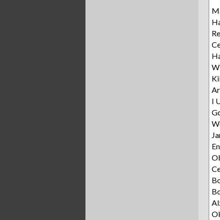
Ma
Ha
R
Ce
Ha
Wz
Ki
Ar
I 
Gd
Wę
Ja
E
Ob
C
B
Bo
Al
Ok