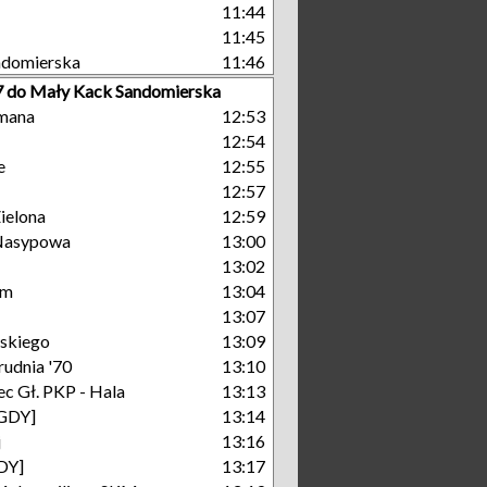
11:44
11:45
ndomierska
11:46
 7 do Mały Kack Sandomierska
mana
12:53
12:54
e
12:55
12:57
ielona
12:59
Nasypowa
13:00
13:02
um
13:04
13:07
skiego
13:09
rudnia '70
13:10
c Gł. PKP - Hala
13:13
[GDY]
13:14
j
13:16
GDY]
13:17