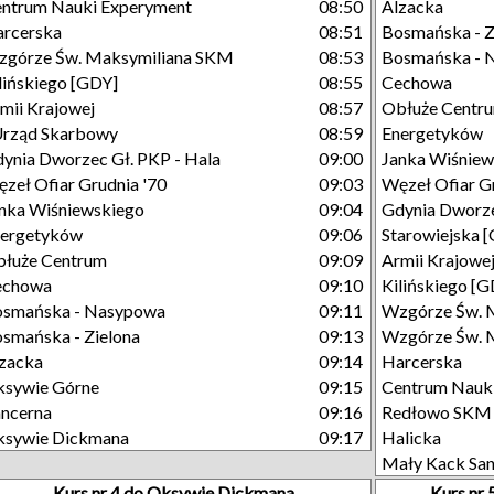
ntrum Nauki Experyment
08:50
Alzacka
rcerska
08:51
Bosmańska - Z
górze Św. Maksymiliana SKM
08:53
Bosmańska - 
lińskiego [GDY]
08:55
Cechowa
mii Krajowej
08:57
Obłuże Centr
Urząd Skarbowy
08:59
Energetyków
ynia Dworzec Gł. PKP - Hala
09:00
Janka Wiśniew
zeł Ofiar Grudnia '70
09:03
Węzeł Ofiar G
nka Wiśniewskiego
09:04
Gdynia Dworze
nergetyków
09:06
Starowiejska 
łuże Centrum
09:09
Armii Krajowe
echowa
09:10
Kilińskiego [
osmańska - Nasypowa
09:11
Wzgórze Św. 
smańska - Zielona
09:13
Wzgórze Św. M
zacka
09:14
Harcerska
sywie Górne
09:15
Centrum Nauk
ncerna
09:16
Redłowo SKM
ksywie Dickmana
09:17
Halicka
Mały Kack Sa
Kurs nr 4 do Oksywie Dickmana
Kurs nr