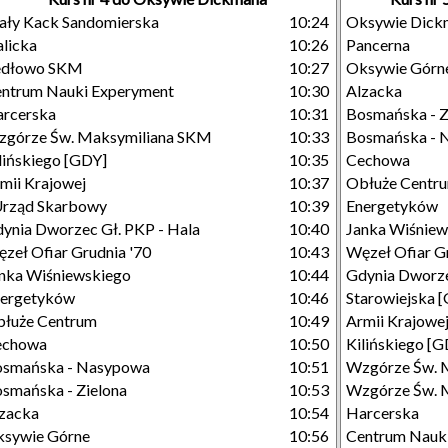
ły Kack Sandomierska
10:24
Oksywie Dick
licka
10:26
Pancerna
edłowo SKM
10:27
Oksywie Górn
ntrum Nauki Experyment
10:30
Alzacka
rcerska
10:31
Bosmańska - Z
górze Św. Maksymiliana SKM
10:33
Bosmańska - 
lińskiego [GDY]
10:35
Cechowa
mii Krajowej
10:37
Obłuże Centr
Urząd Skarbowy
10:39
Energetyków
ynia Dworzec Gł. PKP - Hala
10:40
Janka Wiśniew
zeł Ofiar Grudnia '70
10:43
Węzeł Ofiar G
nka Wiśniewskiego
10:44
Gdynia Dworze
nergetyków
10:46
Starowiejska 
łuże Centrum
10:49
Armii Krajowe
echowa
10:50
Kilińskiego [
osmańska - Nasypowa
10:51
Wzgórze Św. 
smańska - Zielona
10:53
Wzgórze Św. M
zacka
10:54
Harcerska
sywie Górne
10:56
Centrum Nauk