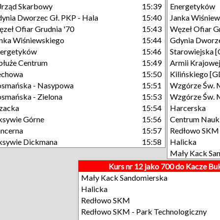
Urząd Skarbowy
15:39
Energetyków
ynia Dworzec Gł. PKP - Hala
15:40
Janka Wiśniew
zeł Ofiar Grudnia '70
15:43
Węzeł Ofiar G
nka Wiśniewskiego
15:44
Gdynia Dworze
nergetyków
15:46
Starowiejska 
łuże Centrum
15:49
Armii Krajowe
echowa
15:50
Kilińskiego [
osmańska - Nasypowa
15:51
Wzgórze Św. 
smańska - Zielona
15:53
Wzgórze Św. M
zacka
15:54
Harcerska
sywie Górne
15:56
Centrum Nauk
ncerna
15:57
Redłowo SKM
ksywie Dickmana
15:58
Halicka
Mały Kack Sa
Kurs nr 12 jako 700 do Kacze Bu
Mały Kack Sandomierska
Halicka
Redłowo SKM
Redłowo SKM - Park Technologiczny