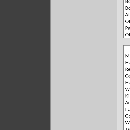
B
Bo
Al
Ok
Pa
O
Ma
Ha
R
Ce
Ha
Wz
Ki
Ar
I 
Gd
Wę
Ja