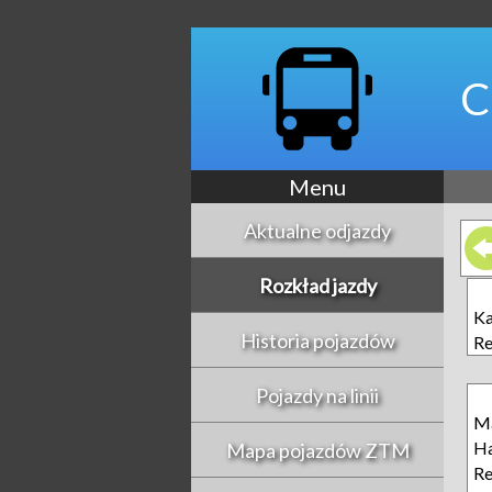
C
Menu
Aktualne odjazdy
Rozkład jazdy
Ka
Historia pojazdów
R
Pojazdy na linii
Ma
Ha
Mapa pojazdów ZTM
R