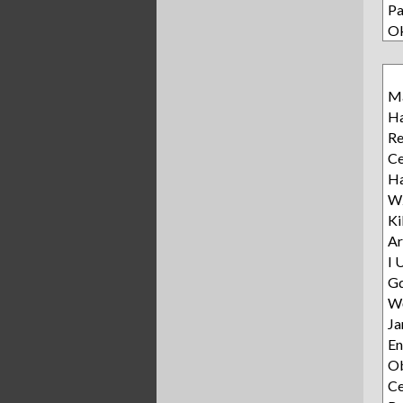
Pa
O
Ma
Ha
R
Ce
Ha
Wz
Ki
Ar
I 
Gd
Wę
Ja
E
Ob
C