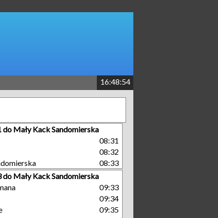
16:48:55
 1 do Mały Kack Sandomierska
08:31
08:32
ndomierska
08:33
 3 do Mały Kack Sandomierska
mana
09:33
09:34
e
09:35