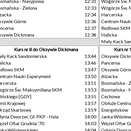
osmańska - Nasypowa
12:31
Wzgórze Św. 
smańska - Zielona
12:33
Wzgórze Św. M
zacka
12:34
Harcerska
sywie Górne
12:36
Centrum Nauk
ncerna
12:37
Redłowo SKM
ksywie Dickmana
12:38
Halicka
Mały Kack Sa
Kurs nr 8 do Oksywie Dickmana
Kurs nr
ły Kack Sandomierska
13:44
Oksywie Dick
licka
13:46
Pancerna
edłowo SKM
13:47
Oksywie Górn
ntrum Nauki Experyment
13:50
Alzacka
rcerska
13:51
Bosmańska - Z
górze Św. Maksymiliana SKM
13:53
Bosmańska - 
lińskiego [GDY]
13:55
Cechowa
mii Krajowej
13:57
Obłuże Centr
Urząd Skarbowy
13:59
Energetyków
ynia Dworzec Gł. PKP - Hala
14:00
Janka Wiśniew
zeł Ofiar Grudnia '70
14:03
Węzeł Ofiar G
nka Wiśniewskiego
14:04
Gdynia Dworze