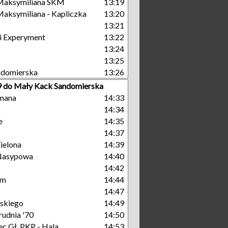
Maksymiliana SKM
13:19
aksymiliana - Kapliczka
13:20
13:21
i Experyment
13:22
13:24
13:25
ndomierska
13:26
 9 do Mały Kack Sandomierska
mana
14:33
14:34
e
14:35
14:37
ielona
14:39
Nasypowa
14:40
14:42
um
14:44
14:47
skiego
14:49
rudnia '70
14:50
c Gł. PKP - Hala
14:53