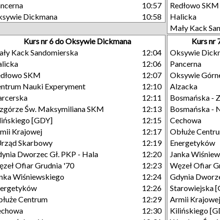
ncerna
10:57
Redłowo SKM
ksywie Dickmana
10:58
Halicka
Mały Kack Sa
Kurs nr 6 do Oksywie Dickmana
Kurs nr
ły Kack Sandomierska
12:04
Oksywie Dick
licka
12:06
Pancerna
edłowo SKM
12:07
Oksywie Górn
ntrum Nauki Experyment
12:10
Alzacka
rcerska
12:11
Bosmańska - Z
górze Św. Maksymiliana SKM
12:13
Bosmańska - 
lińskiego [GDY]
12:15
Cechowa
mii Krajowej
12:17
Obłuże Centr
Urząd Skarbowy
12:19
Energetyków
ynia Dworzec Gł. PKP - Hala
12:20
Janka Wiśniew
zeł Ofiar Grudnia '70
12:23
Węzeł Ofiar G
nka Wiśniewskiego
12:24
Gdynia Dworze
nergetyków
12:26
Starowiejska 
łuże Centrum
12:29
Armii Krajowe
echowa
12:30
Kilińskiego [