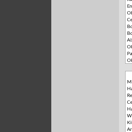
E
Ob
C
B
Bo
Al
Ok
Pa
O
Ma
Ha
R
Ce
Ha
Wz
Ki
Ar