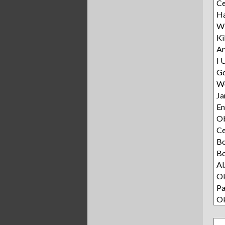
Ce
Ha
Wz
Ki
Ar
I 
Gd
Wę
Ja
E
Ob
C
B
Bo
Al
Ok
Pa
O