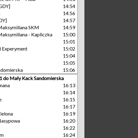
[GDY]
14:54
j
14:56
GDY]
14:57
Maksymiliana SKM
14:59
aksymiliana - Kapliczka
15:00
15:01
i Experyment
15:02
15:04
15:05
ndomierska
15:06
11 do Mały Kack Sandomierska
mana
16:13
16:14
e
16:15
16:17
ielona
16:19
Nasypowa
16:20
16:22
um
16:24