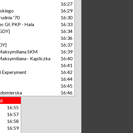
16:27
skiego
16:29
rudnia '70
16:30
c Gł. PKP - Hala
16:33
[GDY]
16:34
j
16:36
GDY]
16:37
Maksymiliana SKM
16:39
aksymiliana - Kapliczka
16:40
16:41
i Experyment
16:42
16:44
16:45
ndomierska
16:46
ki
16:55
16:57
16:58
16:59