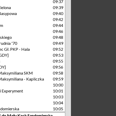
09:37
ielona
09:39
Nasypowa
09:40
09:42
um
09:44
09:46
skiego
09:48
rudnia '70
09:49
c Gł. PKP - Hala
09:52
[GDY]
09:53
j
09:55
GDY]
09:56
Maksymiliana SKM
09:58
aksymiliana - Kapliczka
09:59
10:00
i Experyment
10:01
10:03
10:04
ndomierska
10:05
 5 do Mały Kack Sandomierska