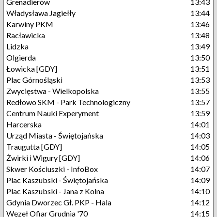
Grenadierów
13:43
Władysława Jagiełły
13:44
Karwiny PKM
13:46
Racławicka
13:48
Lidzka
13:49
Olgierda
13:50
Łowicka [GDY]
13:51
Plac Górnośląski
13:53
Zwycięstwa - Wielkopolska
13:55
Redłowo SKM - Park Technologiczny
13:57
Centrum Nauki Experyment
13:59
Harcerska
14:01
Urząd Miasta - Świętojańska
14:03
Traugutta [GDY]
14:05
Żwirki i Wigury [GDY]
14:06
Skwer Kościuszki - InfoBox
14:07
Plac Kaszubski - Świętojańska
14:09
Plac Kaszubski - Jana z Kolna
14:10
Gdynia Dworzec Gł. PKP - Hala
14:12
Węzeł Ofiar Grudnia '70
14:15