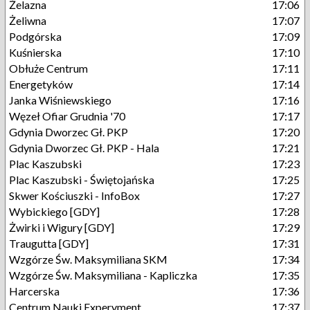
Żelazna
17:06
Żeliwna
17:07
Podgórska
17:09
Kuśnierska
17:10
Obłuże Centrum
17:11
Energetyków
17:14
Janka Wiśniewskiego
17:16
Węzeł Ofiar Grudnia '70
17:17
Gdynia Dworzec Gł. PKP
17:20
Gdynia Dworzec Gł. PKP - Hala
17:21
Plac Kaszubski
17:23
Plac Kaszubski - Świętojańska
17:25
Skwer Kościuszki - InfoBox
17:27
Wybickiego [GDY]
17:28
Żwirki i Wigury [GDY]
17:29
Traugutta [GDY]
17:31
Wzgórze Św. Maksymiliana SKM
17:34
Wzgórze Św. Maksymiliana - Kapliczka
17:35
Harcerska
17:36
Centrum Nauki Experyment
17:37