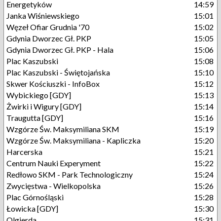
Energetyków
14:59
Janka Wiśniewskiego
15:01
Węzeł Ofiar Grudnia '70
15:02
Gdynia Dworzec Gł. PKP
15:05
Gdynia Dworzec Gł. PKP - Hala
15:06
Plac Kaszubski
15:08
Plac Kaszubski - Świętojańska
15:10
Skwer Kościuszki - InfoBox
15:12
Wybickiego [GDY]
15:13
Żwirki i Wigury [GDY]
15:14
Traugutta [GDY]
15:16
Wzgórze Św. Maksymiliana SKM
15:19
Wzgórze Św. Maksymiliana - Kapliczka
15:20
Harcerska
15:21
Centrum Nauki Experyment
15:22
Redłowo SKM - Park Technologiczny
15:24
Zwycięstwa - Wielkopolska
15:26
Plac Górnośląski
15:28
Łowicka [GDY]
15:30
Olgierda
15:31