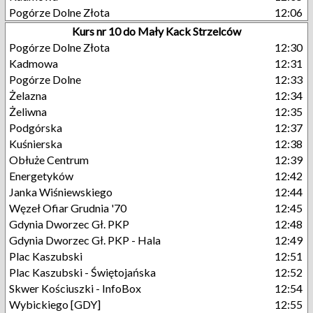
Pogórze Dolne Złota
12:06
Kurs nr 10 do Mały Kack Strzelców
Pogórze Dolne Złota
12:30
Kadmowa
12:31
Pogórze Dolne
12:33
Żelazna
12:34
Żeliwna
12:35
Podgórska
12:37
Kuśnierska
12:38
Obłuże Centrum
12:39
Energetyków
12:42
Janka Wiśniewskiego
12:44
Węzeł Ofiar Grudnia '70
12:45
Gdynia Dworzec Gł. PKP
12:48
Gdynia Dworzec Gł. PKP - Hala
12:49
Plac Kaszubski
12:51
Plac Kaszubski - Świętojańska
12:52
Skwer Kościuszki - InfoBox
12:54
Wybickiego [GDY]
12:55