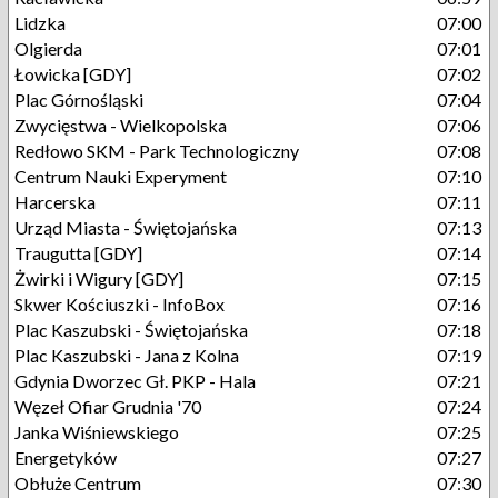
Lidzka
07:00
Olgierda
07:01
Łowicka [GDY]
07:02
Plac Górnośląski
07:04
Zwycięstwa - Wielkopolska
07:06
Redłowo SKM - Park Technologiczny
07:08
Centrum Nauki Experyment
07:10
Harcerska
07:11
Urząd Miasta - Świętojańska
07:13
Traugutta [GDY]
07:14
Żwirki i Wigury [GDY]
07:15
Skwer Kościuszki - InfoBox
07:16
Plac Kaszubski - Świętojańska
07:18
Plac Kaszubski - Jana z Kolna
07:19
Gdynia Dworzec Gł. PKP - Hala
07:21
Węzeł Ofiar Grudnia '70
07:24
Janka Wiśniewskiego
07:25
Energetyków
07:27
Obłuże Centrum
07:30