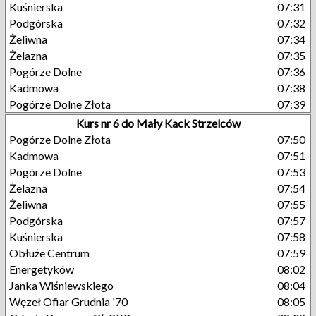
Kuśnierska
07:31
Podgórska
07:32
Żeliwna
07:34
Żelazna
07:35
Pogórze Dolne
07:36
Kadmowa
07:38
Pogórze Dolne Złota
07:39
Kurs nr 6 do Mały Kack Strzelców
Pogórze Dolne Złota
07:50
Kadmowa
07:51
Pogórze Dolne
07:53
Żelazna
07:54
Żeliwna
07:55
Podgórska
07:57
Kuśnierska
07:58
Obłuże Centrum
07:59
Energetyków
08:02
Janka Wiśniewskiego
08:04
Węzeł Ofiar Grudnia '70
08:05