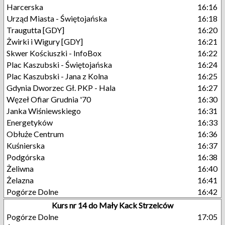
Harcerska
16:16
Urząd Miasta - Świętojańska
16:18
Traugutta [GDY]
16:20
Żwirki i Wigury [GDY]
16:21
Skwer Kościuszki - InfoBox
16:22
Plac Kaszubski - Świętojańska
16:24
Plac Kaszubski - Jana z Kolna
16:25
Gdynia Dworzec Gł. PKP - Hala
16:27
Węzeł Ofiar Grudnia '70
16:30
Janka Wiśniewskiego
16:31
Energetyków
16:33
Obłuże Centrum
16:36
Kuśnierska
16:37
Podgórska
16:38
Żeliwna
16:40
Żelazna
16:41
Pogórze Dolne
16:42
Kurs nr 14 do Mały Kack Strzelców
Pogórze Dolne
17:05