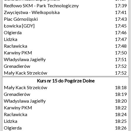
Redłowo SKM - Park Technologiczny
17:39
Zwycięstwa - Wielkopolska
17:41
Plac Górnośląski
17:43
Łowicka [GDY]
17:45
Olgierda
17:46
Lidzka
17:47
Racławicka
17:48
Karwiny PKM
17:50
Władysława Jagiełły
17:51
Grenadierów
17:52
Mały Kack Strzelców
17:52
Kurs nr 15 do Pogórze Dolne
Mały Kack Strzelców
18:18
Grenadierów
18:19
Władysława Jagiełły
18:20
Karwiny PKM
18:22
Racławicka
18:24
Lidzka
18:25
Olgierda
18:26