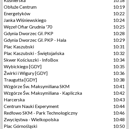
Kuśnierska
10:18
Obłuże Centrum
10:19
Energetyków
10:22
Janka Wiśniewskiego
10:24
Węzeł Ofiar Grudnia '70
10:25
Gdynia Dworzec Gł. PKP
10:28
Gdynia Dworzec Gł. PKP - Hala
10:29
Plac Kaszubski
10:31
Plac Kaszubski - Świętojańska
10:32
Skwer Kościuszki - InfoBox
10:34
Wybickiego [GDY]
10:35
Żwirki i Wigury [GDY]
10:36
Traugutta [GDY]
10:38
Wzgórze Św. Maksymiliana SKM
10:41
Wzgórze Św. Maksymiliana - Kapliczka
10:42
Harcerska
10:43
Centrum Nauki Experyment
10:44
Redłowo SKM - Park Technologiczny
10:46
Zwycięstwa - Wielkopolska
10:48
Plac Górnośląski
10:50