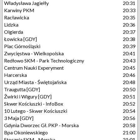
Władysława Jagiełły
20:31
Karwiny PKM
20:33
Racławicka
20:35
Lidzka
20:36
Olgierda
20:37
Łowicka [GDY]
20:38
Plac Górnośląski
20:39
Zwycięstwa - Wielkopolska
20:41
Redłowo SKM - Park Technologiczny
20:43
Centrum Nauki Experyment
20:45
Harcerska
20:46
Urząd Miasta - Świętojańska
20:48
Traugutta [GDY]
20:50
Żwirki i Wigury [GDY]
20:51
Skwer Kościuszki - InfoBox
20:52
10 Lutego - Skwer Kościuszki
20:54
3 Maja [GDY]
20:56
Gdynia Dworzec Gł. PKP - Morska
20:58
Bpa Okoniewskiego
21:00
Stocznia SKM - Morska
21:01