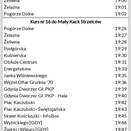
Żeliwna
19:00
Żelazna
19:01
Pogórze Dolne
19:02
Kurs nr 16 do Mały Kack Strzelców
Pogórze Dolne
19:26
Żelazna
19:27
Żeliwna
19:28
Podgórska
19:29
Kuśnierska
19:30
Obłuże Centrum
19:31
Energetyków
19:33
Janka Wiśniewskiego
19:35
Węzeł Ofiar Grudnia '70
19:36
Gdynia Dworzec Gł. PKP
19:39
Gdynia Dworzec Gł. PKP - Hala
19:40
Plac Kaszubski
19:42
Plac Kaszubski - Świętojańska
19:43
Skwer Kościuszki - InfoBox
19:45
Wybickiego [GDY]
19:46
Żwirki i Wigury [GDY]
19:47