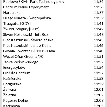
Redłowo SKM - Park Technologiczny
11:34
Centrum Nauki Experyment
11:36
Harcerska
11:37
Urząd Miasta - Świętojańska
11:39
Traugutta [GDY]
11:41
Żwirki i Wigury [GDY]
11:42
Skwer Kościuszki - InfoBox
11:43
Plac Kaszubski - Świętojańska
11:45
Plac Kaszubski - Jana z Kolna
11:46
Gdynia Dworzec Gł. PKP - Hala
11:48
Węzeł Ofiar Grudnia '70
11:51
Janka Wiśniewskiego
11:52
Energetyków
11:54
Obłuże Centrum
11:57
Kuśnierska
11:58
Podgórska
11:59
Żeliwna
12:01
Żelazna
12:02
Pogórze Dolne
12:03
Kadmowa
12:05