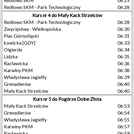
Redłowo SKM
06:25
Redłowo SKM - Park Technologiczny
06:28
Kurs nr 4 do Mały Kack Strzelców
Redłowo SKM - Park Technologiczny
06:28
Zwycięstwa - Wielkopolska
06:30
Plac Górnośląski
06:31
Łowicka [GDY]
06:33
Olgierda
06:34
Lidzka
06:35
Racławicka
06:36
Karwiny PKM
06:38
Władysława Jagiełły
06:39
Grenadierów
06:40
Mały Kack Strzelców
06:40
Kurs nr 5 do Pogórze Dolne Złota
Mały Kack Strzelców
06:53
Grenadierów
06:54
Władysława Jagiełły
06:55
Karwiny PKM
06:57
Racławicka
06:59