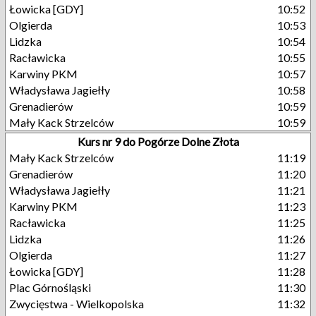
Łowicka [GDY]
10:52
Olgierda
10:53
Lidzka
10:54
Racławicka
10:55
Karwiny PKM
10:57
Władysława Jagiełły
10:58
Grenadierów
10:59
Mały Kack Strzelców
10:59
Kurs nr 9 do Pogórze Dolne Złota
Mały Kack Strzelców
11:19
Grenadierów
11:20
Władysława Jagiełły
11:21
Karwiny PKM
11:23
Racławicka
11:25
Lidzka
11:26
Olgierda
11:27
Łowicka [GDY]
11:28
Plac Górnośląski
11:30
Zwycięstwa - Wielkopolska
11:32