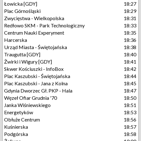
Łowicka [GDY]
18:27
Plac Górnośląski
18:29
Zwycięstwa - Wielkopolska
18:31
Redłowo SKM - Park Technologiczny
18:33
Centrum Nauki Experyment
18:35
Harcerska
18:36
Urząd Miasta - Świętojańska
18:38
Traugutta [GDY]
18:40
Żwirki i Wigury [GDY]
18:41
Skwer Kościuszki - InfoBox
18:42
Plac Kaszubski - Świętojańska
18:44
Plac Kaszubski - Jana z Kolna
18:45
Gdynia Dworzec Gł. PKP - Hala
18:47
Węzeł Ofiar Grudnia '70
18:50
Janka Wiśniewskiego
18:51
Energetyków
18:53
Obłuże Centrum
18:56
Kuśnierska
18:57
Podgórska
18:58