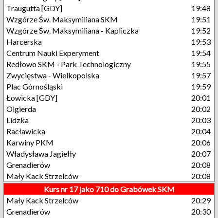
Traugutta [GDY]
19:48
Wzgórze Św. Maksymiliana SKM
19:51
Wzgórze Św. Maksymiliana - Kapliczka
19:52
Harcerska
19:53
Centrum Nauki Experyment
19:54
Redłowo SKM - Park Technologiczny
19:55
Zwycięstwa - Wielkopolska
19:57
Plac Górnośląski
19:59
Łowicka [GDY]
20:01
Olgierda
20:02
Lidzka
20:03
Racławicka
20:04
Karwiny PKM
20:06
Władysława Jagiełły
20:07
Grenadierów
20:08
Mały Kack Strzelców
20:08
Kurs nr 17 jako 710 do Grabówek SKM
Mały Kack Strzelców
20:29
Grenadierów
20:30