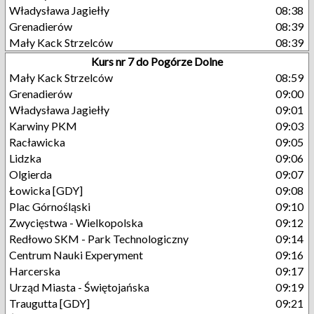
Władysława Jagiełły
08:38
Grenadierów
08:39
Mały Kack Strzelców
08:39
Kurs nr 7 do Pogórze Dolne
Mały Kack Strzelców
08:59
Grenadierów
09:00
Władysława Jagiełły
09:01
Karwiny PKM
09:03
Racławicka
09:05
Lidzka
09:06
Olgierda
09:07
Łowicka [GDY]
09:08
Plac Górnośląski
09:10
Zwycięstwa - Wielkopolska
09:12
Redłowo SKM - Park Technologiczny
09:14
Centrum Nauki Experyment
09:16
Harcerska
09:17
Urząd Miasta - Świętojańska
09:19
Traugutta [GDY]
09:21