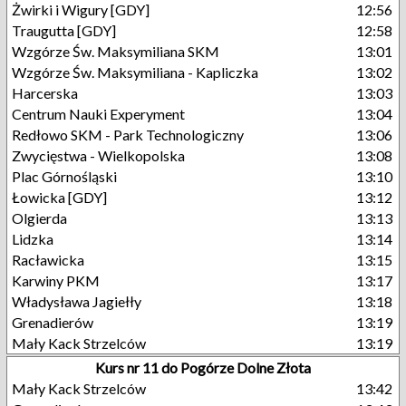
Żwirki i Wigury [GDY]
12:56
Traugutta [GDY]
12:58
Wzgórze Św. Maksymiliana SKM
13:01
Wzgórze Św. Maksymiliana - Kapliczka
13:02
Harcerska
13:03
Centrum Nauki Experyment
13:04
Redłowo SKM - Park Technologiczny
13:06
Zwycięstwa - Wielkopolska
13:08
Plac Górnośląski
13:10
Łowicka [GDY]
13:12
Olgierda
13:13
Lidzka
13:14
Racławicka
13:15
Karwiny PKM
13:17
Władysława Jagiełły
13:18
Grenadierów
13:19
Mały Kack Strzelców
13:19
Kurs nr 11 do Pogórze Dolne Złota
Mały Kack Strzelców
13:42