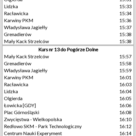
Lidzka
15:33
Racławicka
15:34
Karwiny PKM
15:36
Władysława Jagiełły
15:37
Grenadierów
15:38
Mały Kack Strzelców
15:38
Kurs nr 13 do Pogórze Dolne
Mały Kack Strzelców
15:57
Grenadierów
15:58
Władysława Jagiełły
15:59
Karwiny PKM
16:01
Racławicka
16:03
Lidzka
16:04
Olgierda
16:05
Łowicka [GDY]
16:06
Plac Górnośląski
16:08
Zwycięstwa - Wielkopolska
16:10
Redłowo SKM - Park Technologiczny
16:12
Centrum Nauki Experyment
16:14