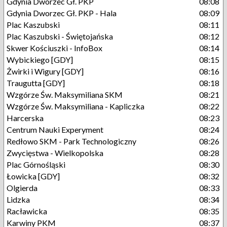
Gdynia Dworzec Gł. PKP
08:08
Gdynia Dworzec Gł. PKP - Hala
08:09
Plac Kaszubski
08:11
Plac Kaszubski - Świętojańska
08:12
Skwer Kościuszki - InfoBox
08:14
Wybickiego [GDY]
08:15
Żwirki i Wigury [GDY]
08:16
Traugutta [GDY]
08:18
Wzgórze Św. Maksymiliana SKM
08:21
Wzgórze Św. Maksymiliana - Kapliczka
08:22
Harcerska
08:23
Centrum Nauki Experyment
08:24
Redłowo SKM - Park Technologiczny
08:26
Zwycięstwa - Wielkopolska
08:28
Plac Górnośląski
08:30
Łowicka [GDY]
08:32
Olgierda
08:33
Lidzka
08:34
Racławicka
08:35
Karwiny PKM
08:37